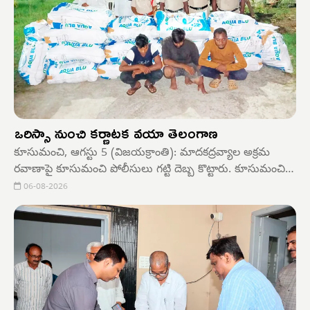
ఒరిస్సా నుంచి కర్ణాటక వయా తెలంగాణ
కూసుమంచి, ఆగస్టు 5 (విజయక్రాంతి): మాదకద్రవ్యాల అక్రమ
రవాణాపై కూసుమంచి పోలీసులు గట్టి దెబ్బ కొట్టారు. కూసుమంచి
మండలం జీళ్ళచెర్వు గ్రామ పరిసరాల్లో బోలోరో వాహనంలో
06-08-2026
అక్రమంగా రవాణా అవుతున్న 331 కిలోల గంజాయిని కూసుమంచి
పోలీసులు చేజింగ్ చేసి పట్టుకున్నారు. ముగ్గురు నిందితులను అరెస్ట్
చేశారు.