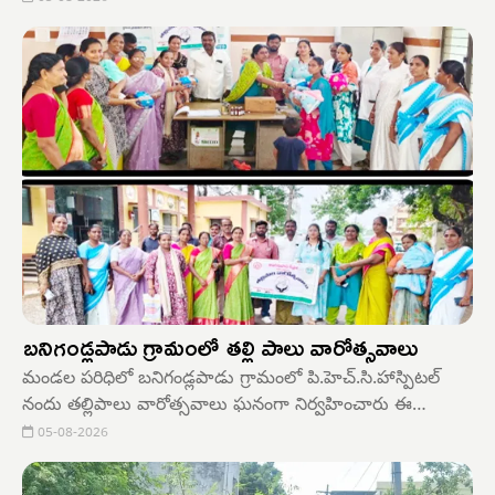
ఎర్రుపాలెం శాఖ కార్యదర్శి, దూదిగం బసవయ్య అధ్యక్షతన ఘనంగా
నిర్వహించారు.
బనిగండ్లపాడు గ్రామంలో తల్లి పాలు వారోత్సవాలు
మండల పరిధిలో బనిగండ్లపాడు గ్రామంలో పి.హెచ్.సి.హాస్పిటల్
నందు తల్లిపాలు వారోత్సవాలు ఘనంగా నిర్వహించారు ఈ
సందర్భంగా సూపర్వైజర్ టి సరిత మాట్లాడుతూ... తల్లిపాలు
05-08-2026
అవగాహన క్లుప్తంగా పిల్లల తల్లికి తెలియపరిచారు. అనంతరం ర్యాలీ
నిర్వహించారు. తల్లులకు బ్రెడ్ ప్యాకెట్స్ డిస్ట్రిబ్యూషన్ చేశారు.