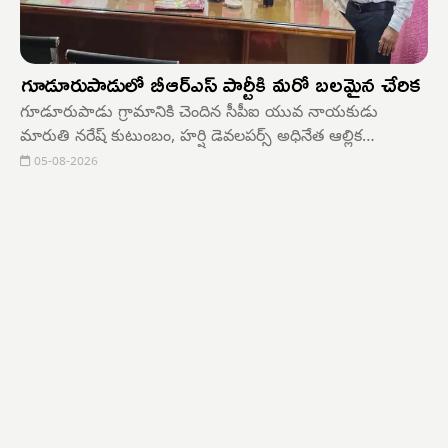
గూడూరుపాడులో బీఆర్ఎస్ పార్టీకి మరో బలమైన చేరిక
గూడూరుపాడు గ్రామానికి చెందిన సీపీఐ యువ నాయకుడు
మారుతి నరేష్ కుటుంబం, హర్షి డెవలపర్స్ అధినేత ఆల్లిక
వెంకటేశ్వరరావు, ఏదులాపురం PACS డైరెక్టర్ సమక్షంలో బీఆర్ఎస్
05-08-2026
పార్టీలో చేరింది. ఈ సందర్భంగా నరేష్ మాట్లాడుతూ... గ్రామంలో
బీఆర్ఎస్ పార్టీ చేస్తున్న ప్రజాసేవ, పార్టీపై పెరుగుతున్న ప్రజాదరణతో
పాటు రానున్న రోజుల్లో రాష్ట్రంలో బీఆర్ఎస్ మళ్లీ అధికారంలోకి
వస్తుందనే నమ్మకంతో పార్టీలో చేరినట్లు తెలిపారు.