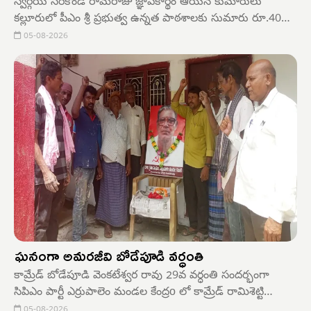
స్వర్గీయ సరికొండ రామరాజు జ్ఞాపకార్థం ఆయన కుమారులు
కల్లూరులో పీఎం శ్రీ ప్రభుత్వ ఉన్నత పాఠశాలకు సుమారు రూ.40
వేల విలువైన 260 స్టీల్ వాటర్ బాటిళ్లను విద్యార్థులకు
05-08-2026
అందజేశారు.ప్రతి విద్యార్థికి ఉపయోగపడే విధంగా పంపిణీ
చేశారు.ఇదే సందర్భంగా 1989-90 బ్యాచ్ పూర్వ విద్యార్థులు పేద
విద్యార్థి చదువుకు రూ.35 వేల ఆర్థిక సాయం ప్రకటించారు.
ఘనంగా అమరజీవి బోడేపూడి వర్ధంతి
కామ్రేడ్ బోడేపూడి వెంకటేశ్వర రావు 29వ వర్ధంతి సందర్భంగా
సిపిఎం పార్టీ ఎర్రుపాలెం మండల కేంద్రo లో కామ్రేడ్ రామిశెట్టి
పుల్లయ్య భవనం నందు బోడెపుడి వెంకటేశ్వరరావు వర్ధంతి
05-08-2026