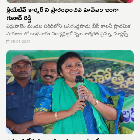
క్రియేటివ్ కార్నర్ ని ప్రారంభించిన హెచ్ఎం జంగా
గునాద్ రెడ్డి
ఎర్రుపాలెం మండల పరిధిలోని బనిగండ్లపాడు బీసీ కాలనీ ప్రాథమిక
పాఠశాల లో బుధవారం విద్యార్థుల్లో సృజనాత్మకత సైన్సు, మ్యాథ్స్
లాంగ్వేజ్ లలో స్టూడెంట్స్ లో ఉన్న టాలెంట్ ని వెలికి తీసే విధంగా
05-08-2026
పాఠశాలలో క్రియేటివ్ కార్నర్ ని పాఠశాల ప్రధానోపాధ్యాయులు
జంగా గురునాథరెడ్డి ప్రారంభించారు.