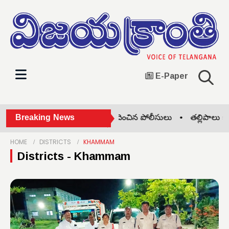
E-Paper
టల్లోనే కిడ్నాప్ కేసు ఛేదించిన పోలీసులు •
Breaking News
తల్లిపాలు బిడ్డల ఆరోగ్
HOME
DISTRICTS
KHAMMAM
Districts - Khammam