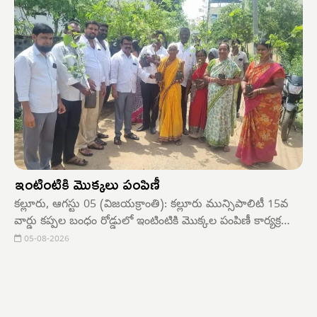
ఇంటింటికి మొక్కలు పంపిణీ
కల్లూరు, ఆగస్టు 05 (విజయక్రాంతి): కల్లూరు మున్సిపాలిటీ 15వ
వార్డు కప్పల బంధం రోడ్డులో ఇంటింటికి మొక్కల పంపిణీ కార్యక్రమం
బుధవారం ఘనంగా ప్రారంభమైంది.మంత్రి పొంగులేటి శ్రీనివాస్
05-08-2026
రెడ్డి,ఎమ్మెల్యే డాక్టర్ మట్టా రాగమయి దయానంద్ ఆదేశాల మేరకు
కౌన్సిలర్ యాసా నాగమణి శ్రీకాంత్ ఆధ్వర్యంలో ఈ కార్యక్రమం
చేపట్టారు.పర్యావరణ పరిరక్షణలో భాగంగా ప్రతి ఇంటికి మొక్కలు
అందజేశారు.ఈ సందర్భంగా మున్సిపల్ చైర్మన్ ధరావత్ మోహన్