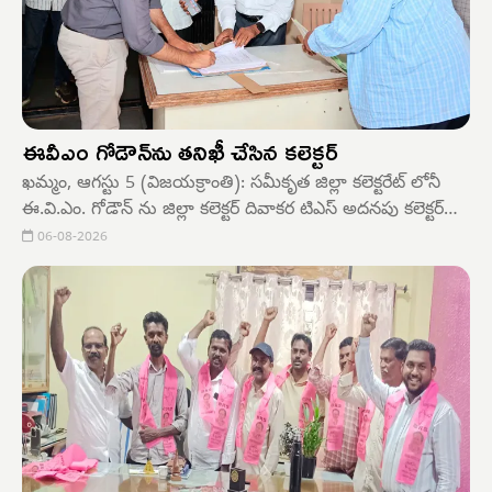
ఈవీఎం గోడౌన్‌ను తనిఖీ చేసిన కలెక్టర్
ఖమ్మం, ఆగస్టు 5 (విజయక్రాంతి): సమీకృత జిల్లా కలెక్టరేట్ లోనీ
ఈ.వి.ఎం. గోడౌన్ ను జిల్లా కలెక్టర్ దివాకర టిఎస్ అదనపు కలెక్టర్
పి.శ్రీనివాస్ రెడ్డితో కలిసి బుధవారం తనిఖీ చేశారు.
06-08-2026