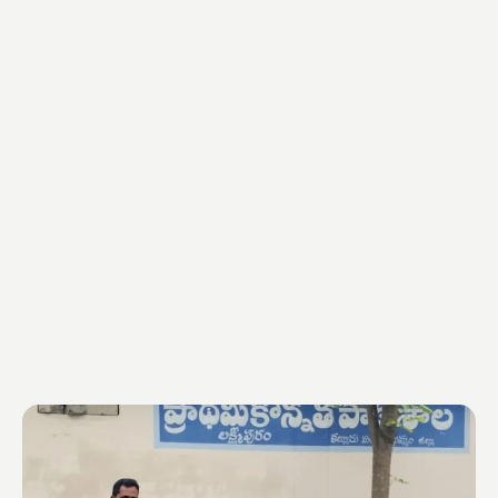
నాయక్,వైస్ చైర్మన్ శీలం కోటేశ్వరి మాట్లాడుతూ పచ్చదనం పెంపు
ప్రతి ఒక్కరి బాధ్యత అని పేర్కొన్నారు.ఈ కార్యక్రమంలో కల్లూరు
మండల కాంగ్రెస్ అధ్యక్షులు పోట్రు అర్జున్ రావు, పట్టణ అధ్యక్షులు
షేక్ ఉస్మాన్, యూత్ అధ్యక్షులు ఆళ్లకుంట నరసింహారావు,వార్డు
ప్రజలు తదితరులు పాల్గొన్నారు.