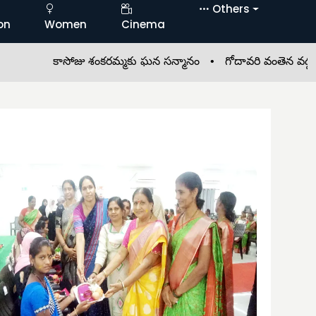
Others
on
Women
Cinema
ాసోజు శంకరమ్మకు ఘన సన్మానం •
గోదావరి వంతెన వద్ద గుర్తుతెలియ