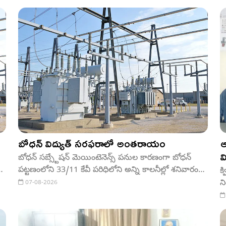
బోధన్ విద్యుత్ సరఫరాలో అంతరాయం
ఆ
బోధన్ సబ్స్టేషన్ మెయింటెనెన్స్ పనుల కారణంగా బోధన్
పట్టణంలోని 33/11 కేవీ పరిధిలోని అన్ని కాలనీల్లో శనివారం
క
విద్యుత్ సరఫరాలో అంతరాయం ఉంటుందని ఏఈ నాయిని
న
07-08-2026
కృష్ణ తెలిపారు. మధ్యాహ్నం 3 గంటల నుంచి సాయంత్రం 5
వ
గంటల వరకు సరఫరా నిలిపివేస్తామని పేర్కొన్నారు.
ప
వినియోగదారులు సహకరించాలని కోరారు.