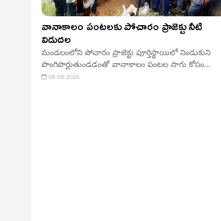
వానాకాలం పంటలకు పోచారం ప్రాజెక్టు నీటి
విడుదల
మండలంలోని పోచారం ప్రాజెక్టు పూర్తిస్థాయిలో నిండుకుని
పొంగిపొర్లుతుండడంతో వానాకాలం పంటల సాగు కోసం
ఇరిగేషన్ అధికారులు శుక్రవారం ప్రాజెక్టు గేట్లను ఎత్తి 150
08-08-2026
క్యూసెక్కుల నీటిని ప్రధాన కాలువ ద్వారా దిగువకు విడుదల
చేశారు.