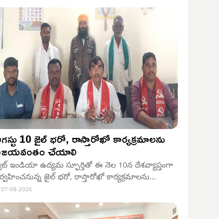
గస్టు 10 జైల్ భరో, రాస్తారోఖో కార్యక్రమాలను
విజయవంతం చేయాలి
్విట్ ఇండియా ఉద్యమ స్ఫూర్తితో ఈ నెల 10న దేశవ్యాప్తంగా
ిర్వహించనున్న జైల్ భరో, రాస్తారోఖో కార్యక్రమాలను
ిజయవంతం చేయాలని వామపక్ష పార్టీల అనుబంధ కార్మిక,
07-08-2026
్రజా సంఘాల నాయకులు పిలుపునిచ్చారు.