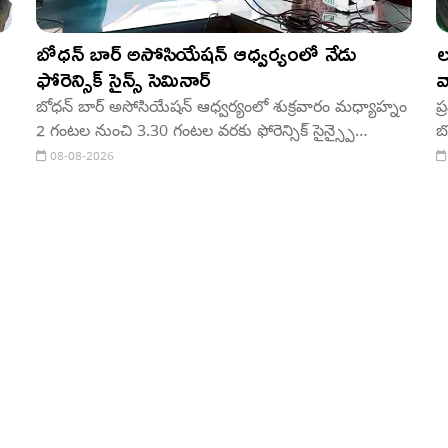
బోధన్ బార్ అసోసియేషన్ ఆధ్వర్యంలో నేడు
ల
ఫోరెన్సిక్ సైన్స్ సెమినార్
వ
బోధన్ బార్ అసోసియేషన్ ఆధ్వర్యంలో శుక్రవారం మధ్యాహ్నం
ప
2 గంటల నుంచి 3.30 గంటల వరకు ఫోరెన్సిక్ సైన్స్పై
బ
అవగాహన సదస్సు నిర్వహించనున్నట్లు బార్ అసోసియేషన్
అ
08-08-2026
అధ్యక్షులు తెలిపారు. ఈ సెమినార్లో ప్రోబెలాబ్ ఫోరెన్సిక్ ప్రైవేట్
మ
లిమిటెడ్ వ్యవస్థాపకులు, డైరెక్టర్ మోహన్ ఎర్రగొల్ల ముఖ్య వక్త
డ
మ