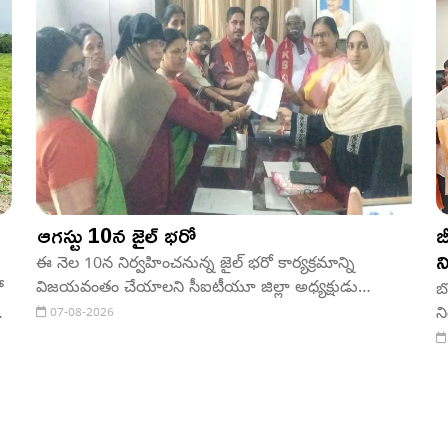
ఆగస్టు 10న జైల్ భరో
బ
న
ఈ నెల 10న నిర్వహించనున్న జైల్ భరో కార్యక్రమాన్ని
విజయవంతం చేయాలని సీఐటీయూ జిల్లా అధ్యక్షుడు
ో
బ
జమ్మిశెట్టి శంకర్ గౌడ్ పిలుపునిచ్చారు. ఈ సందర్భంగా పలు
ం
న
07-08-2026
ప్రభుత్వ అధికారులకు వినతిపత్రాలు సమర్పించారు.
శ
ను
మ
ు.
వడ
ర