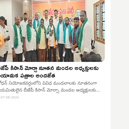
ీజేపీ కిసాన్ మోర్చా నూతన మండల అధ్యక్షులకు
ియామక పత్రాల అందజేత
ోధన్ నియోజకవర్గంలోని వివిధ మండలాలకు నూతనంగా
ియమితులైన బీజేపీ కిసాన్ మోర్చా మండల అధ్యక్షులకు
ుక్రవారం నియామక పత్రాలను బీజేపీ రాష్ట్ర కార్యవర్గ సభ్యులు
07-08-2026
ేడపాటి ప్రకాష్ రెడ్డి (ఎంపీఆర్), బోధన్ నియోజకవర్గ ఇన్‌చార్జి
్డీ మోహన్ రెడ్డి, కిసాన్ మోర్చా జిల్లా అధ్యక్షులు తిరుపతి
ెడ్డి అందజేశారు.