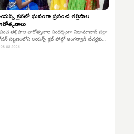
యన్స్ క్లబ్‌లో ఘనంగా ప్రపంచ తల్లిపాల
ారోత్సవాలు
్రపంచ తల్లిపాల వారోత్సవాల సందర్భంగా నిజామాబాద్ జిల్లా
ోధన్ పట్టణంలోని లయన్స్ క్లబ్ హాల్లో అంగన్వాడీ టీచర్లకు
వగాహన సదస్సు ఘనంగా నిర్వహించారు. ఈ కార్యక్రమానికి
08-08-2026
ున్సిపల్ చైర్పర్సన్ తూము పద్మ శరత్ రెడ్డి, సీడీపీఓ నందిని,
ిప్యూటీ డీఎంహెచ్వో డా. విద్య ముఖ్య అతిథులుగా హాజరై
ాట్లాడారు.