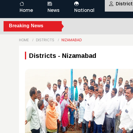
Distric
Home
News
National
Breaking News
HOME
DISTRICTS
NIZAMABAD
Districts - Nizamabad