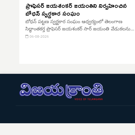
ప్రొఫెసర్ జయశంకర్ జయంతిని నిర్వహించిన
బోధన్ స్వర్ణకార సంఘం
బోధన్ పట్టణ స్వర్ణకార సంఘం ఆధ్వర్యంలో తెలంగాణ
సిద్ధాంతకర్త ప్రొఫెసర్ జయశంకర్ సార్ జయంతి వేడుకలను
గురువారం స్థానిక విశ్వకర్మ భవనంలో ఘనంగా నిర్వహించారు
06-08-2026
ఈ కార్యక్రమానికి ముఖ్య అతిథిగా రాష్ట్ర స్వర్ణకార సంఘం
కార్యదర్శి మారోజు సుధాకర్ చారి హాజరై ప్రొఫెసర్ జయశంకర
చిత్రపటానికి పూలమాల వేసి నివాళులర్పించారు.