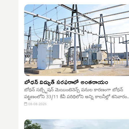
బోధన్ విద్యుత్ సరఫరాలో అంతరాయం
బోధన్ సబ్స్టేషన్ మెయింటెనెన్స్ పనుల కారణంగా బోధన్
పట్టణంలోని 33/11 కేవీ పరిధిలోని అన్ని కాలనీల్లో శనివారం
విద్యుత్ సరఫరాలో అంతరాయం ఉంటుందని ఏఈ నాయిని
08-08-2026
కృష్ణ తెలిపారు. మధ్యాహ్నం 3 గంటల నుంచి సాయంత్రం 5
గంటల వరకు సరఫరా నిలిపివేస్తామని పేర్కొన్నారు.