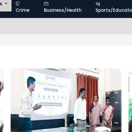
ts
Crime
Business/Health
Sports/Educati
క