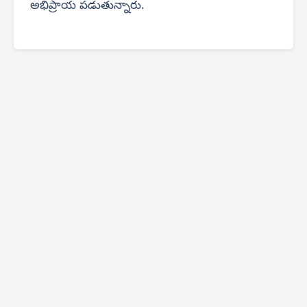
అభిప్రాయ పడుతున్నారు.