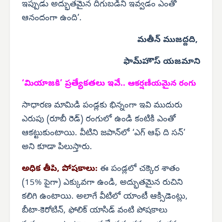
ఇప్పుడు అద్భుతమైన దిగుబడిని ఇవ్వడం ఎంతో
ఆనందంగా ఉంది’.
మతీన్ ముజద్దది,
ఫామ్‌హౌస్ యజమాని
‘మియాజకి’ ప్రత్యేకతలు ఇవే..
ఆకర్షణీయమైన రంగు
సాధారణ మామిడి పండ్లకు భిన్నంగా ఇవి ముదురు
ఎరుపు (రూబీ రెడ్) రంగులో ఉండి కంటికి ఎంతో
ఆకట్టుకుంటాయి. వీటిని జపాన్‌లో ‘ఎగ్ ఆఫ్ ది సన్’
అని కూడా పిలుస్తారు.
అధిక తీపి, పోషకాలు:
ఈ పండ్లలో చక్కెర శాతం
(15% పైగా) ఎక్కువగా ఉండి, అద్భుతమైన రుచిని
కలిగి ఉంటాయి. అలాగే వీటిలో యాంటీ ఆక్సిడెంట్లు,
బీటా-కెరోటిన్, ఫోలిక్ యాసిడ్ వంటి పోషకాలు