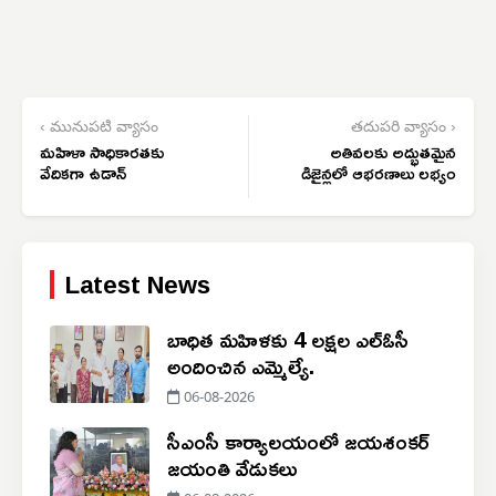
‹ మునుపటి వ్యాసం
తదుపరి వ్యాసం ›
మహిళా సాధికారతకు
అతివలకు అద్భుతమైన
వేదికగా ఉడాన్
డిజైన్లలో ఆభరణాలు లభ్యం
Latest News
బాధిత మహిళకు 4 లక్షల ఎల్ఓసీ
అందించిన ఎమ్మెల్యే.
06-08-2026
సీఎంసీ కార్యాలయంలో జయశంకర్
జయంతి వేడుకలు