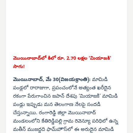
మొయినాబాద్‌లో కిలో రూ. 2.70 లక్షల ‘మియాజకి’
సాగు!
మొయినాబాద్, మే 30(విజయక్రాంతి):
మామిడి
పండ్లలో రారాజుగా, ప్రపంచంలోనే అత్యంత ఖరీదైన
రకంగా పేరుగాంచిన జపాన్ దేశపు ‘మియాజకి’ మామిడి
పండ్లు ఇప్పుడు మన తెలంగాణ నేలపై సందడి
చేస్తున్నాయి. రంగారెడ్డి జిల్లా మొయినాబాద్
మండలంలోని కేతిరెడ్డిపల్లి గ్రామ రెవెన్యూ పరిధిలో ఉన్న
మతీన్ ముజద్దది ఫామ్‌హౌస్‌లో ఈ అరుదైన మామిడి