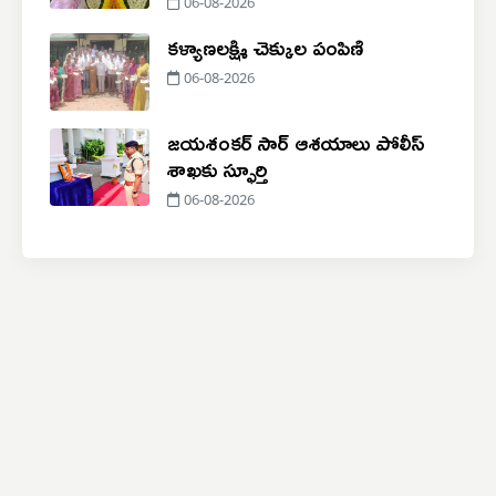
06-08-2026
కళ్యాణలక్ష్మి చెక్కుల పంపిణి
06-08-2026
జయశంకర్ సార్ ఆశయాలు పోలీస్
శాఖకు స్ఫూర్తి
06-08-2026