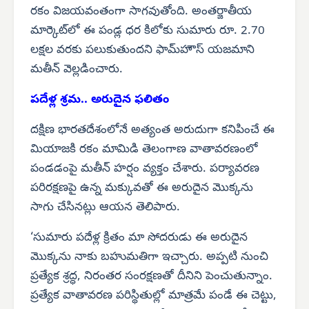
రకం విజయవంతంగా సాగవుతోంది. అంతర్జాతీయ
మార్కెట్‌లో ఈ పండ్ల ధర కిలోకు సుమారు రూ. 2.70
లక్షల వరకు పలుకుతుందని ఫామ్‌హౌస్ యజమాని
మతీన్ వెల్లడించారు.
పదేళ్ల శ్రమ.. అరుదైన ఫలితం
దక్షిణ భారతదేశంలోనే అత్యంత అరుదుగా కనిపించే ఈ
మియాజకి రకం మామిడి తెలంగాణ వాతావరణంలో
పండడంపై మతీన్ హర్షం వ్యక్తం చేశారు. పర్యావరణ
పరిరక్షణపై ఉన్న మక్కువతో ఈ అరుదైన మొక్కను
సాగు చేసినట్లు ఆయన తెలిపారు.
‘సుమారు పదేళ్ల క్రితం మా సోదరుడు ఈ అరుదైన
మొక్కను నాకు బహుమతిగా ఇచ్చారు. అప్పటి నుంచి
ప్రత్యేక శ్రద్ధ, నిరంతర సంరక్షణతో దీనిని పెంచుతున్నాం.
ప్రత్యేక వాతావరణ పరిస్థితుల్లో మాత్రమే పండే ఈ చెట్టు,