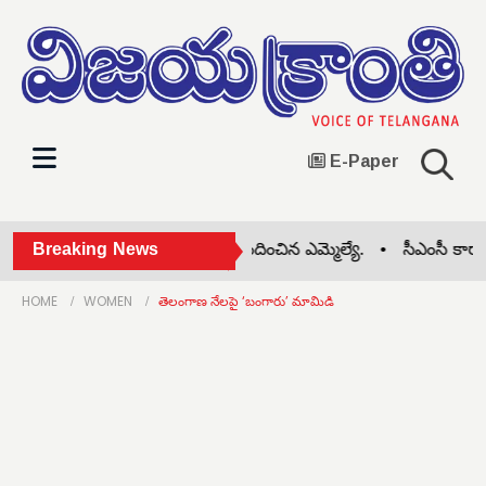
E-Paper
త మహిళకు 4 లక్షల ఎల్ఓసీ అందించిన ఎమ్మెల్యే. •
Breaking News
సీఎంసీ కార్యా
HOME
WOMEN
తెలంగాణ నేలపై ‘బంగారు’ మామిడి