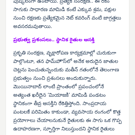
పుష్కలంగా ఉంటాయి. ప్రత్యేక సంరక్షణ.. ఈ రకం
సాగుకు సాధారణ మామిడి కంటే ఎక్కువ శ్రమ, పక్షుల
నుంచి రక్షణకు ప్రత్యేకమైన నెట్ కవరింగ్ వంటి జాగ్రత్తలు
అవసరమవుతాయి.
ప్రభుత్వ ప్రశంసలు..
స్థానిక రైతుల ఆసక్తి
ప్రకృతి సంరక్షణ, వృక్షారోపణ కార్యక్రమాల్లో చురుకుగా
పాల్గొంటూ, తన ఫామ్‌హౌస్‌లో అనేక అరుదైన జాతుల
చెట్లను పెంచుతున్నందుకు మతీన్ గతంలోనే తెలంగాణ
ప్రభుత్వం నుంచి ప్రశంసలు అందుకున్నారు.
మొయినాబాద్ లాంటి ప్రాంతంలో ప్రపంచంలోనే
అత్యంత ఖరీదైన ‘మియాజకి’ మామిడి పండటం
స్థానికంగా తీవ్ర ఆసక్తిని రేకెత్తిస్తోంది. సాంప్రదాయ
పంటలకే పరిమితం కాకుండా, వ్యవసాయ రంగంలో కొత్త
ప్రయోగాలు చేయాలనుకునే రైతులకు ఈ సాగు ఒక గొప్ప
ఉదాహరణగా, స్ఫూర్తిగా నిలుస్తుందని స్థానిక రైతులు