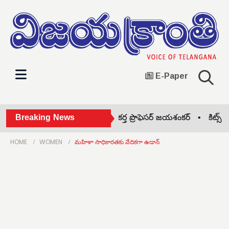
E-Paper
తెలంగాణ రాష్ట్ర సాధన సిద్ధాంతకర్త ప్రొఫెసర్ జయశంకర్ •
Breaking News
కిట్స్ కళాశ
HOME
WOMEN
మహిళా సాధికారతకు వేదికగా ఉడాన్