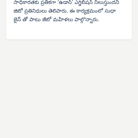
సాధికారతకు ప్రతీకగా ‘ఉడాన్’ ఎగ్జిబిషన్ నిలుస్తుందని
జిటో ప్రతినిధులు తెలిపారు. ఈ కార్యక్రమంలో సుధా
జైన్ తో పాటు జీటో మహిళలు పాల్గొన్నారు.