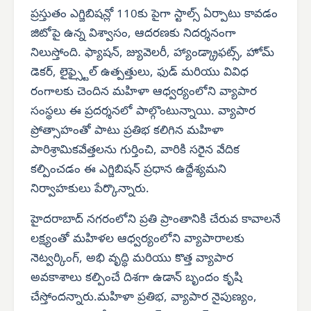
ప్రస్తుతం ఎగ్జిబిషన్లో 110కు పైగా స్టాల్స్ ఏర్పాటు కావడం
జిటోపై ఉన్న విశ్వాసం, ఆదరణకు నిదర్శనంగా
నిలుస్తోంది. ఫ్యాషన్, జ్యువెలరీ, హ్యాండ్క్రాఫట్స్, హోమ్
డెకర్, లైఫ్స్టైల్ ఉత్పత్తులు, ఫుడ్ మరియు వివిధ
రంగాలకు చెందిన మహిళా ఆధ్వర్యంలోని వ్యాపార
సంస్థలు ఈ ప్రదర్శనలో పాల్గొంటున్నాయి. వ్యాపార
ప్రోత్సాహంతో పాటు ప్రతిభ కలిగిన మహిళా
పారిశ్రామికవేత్తలను గుర్తించి, వారికి సరైన వేదిక
కల్పించడం ఈ ఎగ్జిబిషన్ ప్రధాన ఉద్దేశ్యమని
నిర్వాహకులు పేర్కొన్నారు.
హైదరాబాద్ నగరంలోని ప్రతి ప్రాంతానికి చేరువ కావాలనే
లక్ష్యంతో మహిళల ఆధ్వర్యంలోని వ్యాపారాలకు
నెట్వర్కింగ్, అభి వృద్ధి మరియు కొత్త వ్యాపార
అవకాశాలు కల్పించే దిశగా ఉడాన్ బృందం కృషి
చేస్తోందన్నారు.మహిళా ప్రతిభ, వ్యాపార నైపుణ్యం,