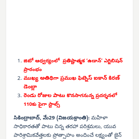
జిటో ఆధ్వర్యంలో ప్రతిష్టాత్మక ‘ఉడాన్’ ఎగ్జిబిషన్
ప్రారంభం
ముఖ్య అతిథిగా ప్రముఖ ఫిట్నెస్ ఐకాన్ కిరణ్
డెంబ్లా
రెండు రోజుల పాటు
కొనసాగనున్న ప్రదర్శనలో
110కు పైగా స్టాల్స్
సికింద్రాబాద్, మే29 (విజయక్రాంతి):
మహిళా
సాధికారతతో పాటు చిన్న తరహా పరిశ్రమలు, యువ
పారిశ్రామికవేత్తలకు ప్రోత్సాహం అందించే లక్ష్యంతో జైన్