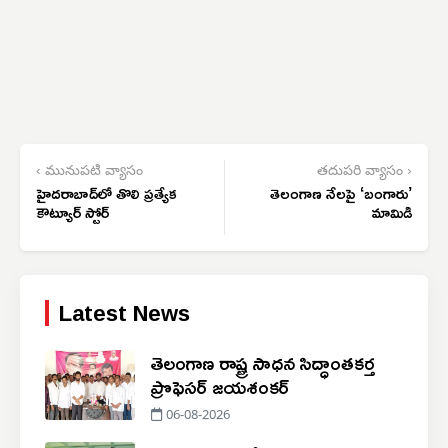
‹ మునుపటి వ్యాసం
తదుపరి వ్యాసం ›
హైదరాబాద్‌లో తొలి ప్రత్యేక
తెలంగాణ నేలపై ‘బంగారు’
కౌట్యూర్ స్టోర్
మామిడి
Latest News
తెలంగాణ రాష్ట్ర సాధన సిద్ధాంతకర్త
ప్రొఫెసర్ జయశంకర్
06-08-2026