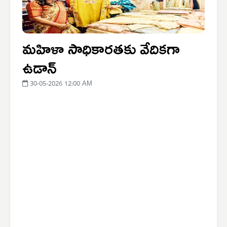
మహిళా సాధికారతకు వేదికగా
ఉడాన్
30-05-2026 12:00 AM