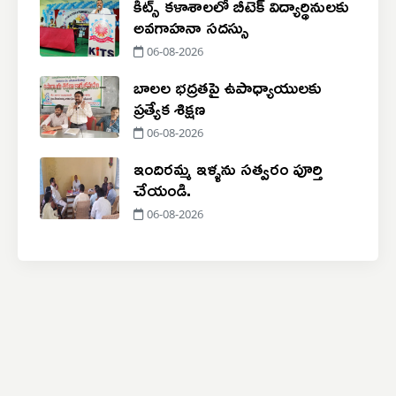
కిట్స్ కళాశాలలో బీటెక్ విద్యార్థినులకు
అవగాహనా సదస్సు
06-08-2026
బాలల భద్రతపై ఉపాధ్యాయులకు
ప్రత్యేక శిక్షణ
06-08-2026
ఇందిరమ్మ ఇళ్ళను సత్వరం పూర్తి
చేయండి.
06-08-2026