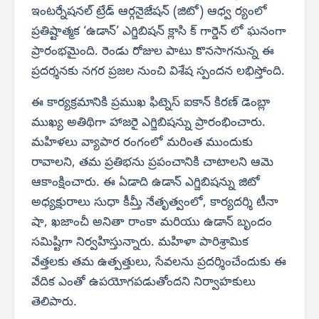
ఇంటర్నేషనల్ ట్రేడ్ ఆర్గనైజేషన్ (జిటో) ఆధ్వ ర్యంలో
ప్రతిష్టాత్మక ‘ఉడాన్’ ఎగ్జిబిషన్ క్లాసి క్ గార్డెన్ లో ఘనంగా
ప్రారంభమైంది. రెండు రోజుల పాటు కొనసాగనున్న ఈ
ప్రదర్శనకు నగర ప్రజల నుంచి విశేష స్పందన లభిస్తోంది.
ఈ కార్యక్రమానికి ప్రముఖ ఫిట్నెస్ ఐకాన్ కిరణ్ డెంబ్లా
ముఖ్య అతిథిగా హాజరై ఎగ్జిబిషన్ను ప్రారంభించారు.
మహిళలు వ్యాపార రంగంలో మరింత ముందుకు
రావాలని, తమ ప్రతిభను ప్రపంచానికి చాటాలని ఆమె
ఆకాంక్షించారు. ఈ ఏడాది ఉడాన్ ఎగ్జిబిషన్ను జిటో
అధ్యక్షురాలు సుధా కీమ్తీ నేతృత్వంలో, కార్యదర్శి టీనా
షా, ఖజాంచీ అనితా రాంకా మరియు ఉడాన్ బృందం
సమిష్టిగా నిర్వహిస్తున్నారు. మహిళా పారిశ్రామిక
వేత్తలకు తమ ఉత్పత్తులు, సేవలను ప్రదర్శించేందుకు ఈ
వేదిక ఎంతో ఉపయోగపడుతోందని నిర్వాహకులు
తెలిపారు.