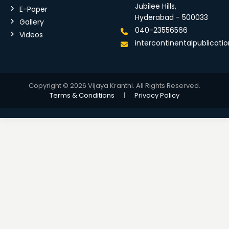
Jubilee Hills,
E-Paper
Hyderabad - 500033
Gallery
040-23556566
Videos
intercontinentalpublicat
Copyright © 2026 Vijaya Kranthi. All Rights Reserved.
Terms & Conditions
|
Privacy Policy