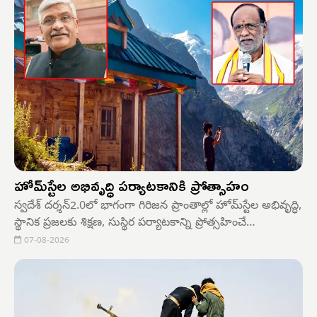
హోమ్‌స్టేల అభివృద్ధి పర్యాటకానికి ప్రోత్సాహం
స్వదేశ్ దర్శన్2.0లో భాగంగా గిరిజన ప్రాంతాల్లో హోమ్‌స్టేల అభివృద్ధి,
స్థానిక ప్రజలకు శిక్షణ, సుస్థిర పర్యాటకాన్ని ప్రోత్సహించే
కార్యక్రమాలు అమలు చేస్తున్నట్లు కేంద్ర పర్యాటక శాఖ మంత్రి గజేంద్ర
07-08-2026
సింగ్ షేకావత్ తెలిపారు. 2025--26లో ఆంధ్రప్రదేశ్‌లోని
మారేడుమిల్లి క్లస్టర్ అభివృద్ధి