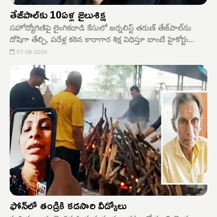
తేజ్‌పాల్‌కు 10ఏళ్ల జైలుశిక్ష
సహోద్యోగిణిపై లైంగికదాడి కేసులో జర్నలిస్ట్ తరుణ్ తేజ్‌పాల్‌ను
దోషిగా తేల్చి, పదేళ్ల కఠిన కారాగార శిక్ష విధిస్తూ బాంబే హైకోర్టు
గురువారం తీర్పు ఇచ్చింది. రూ.10లక్షల జరిమానా కూడా వేసింది.
07-08-2026
అంతేకాదు అతను నాలుగు వారాల్లోగా లొంగిపో వాలని
ఆదేశించింది.
ఫోన్‌లో తండ్రికి కడసారి వీడ్కోలు