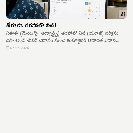
జేఈఈ తరహాలో నీట్!
ఏఈఈ (మెయిన్స్, అడ్వాన్డ్స్) తరహాలో నీట్ (యూజీ) పరీక్షను
పెన్- అండ్ -పేపర్ విధానం నుంచి కంప్యూటర్ ఆధారిత విధాన
పరీక్ష(సీబీటీ)కు మార్చడంపై చురుగ్గా పరిశీలన జరుగుతోందని కేంద్రం
07-08-2026
సుప్రీం కోర్టులో అఫిడవిట్ దాఖలు చేసింది. పరీక్షల నిర్వహణ
వ్యవస్థను పూర్తిగా పునర్వ్యవస్థీకరించే దిశగా చర్యలు