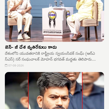
జెన్- జీ దేశ వ్యతిరేకులు కాదు
దేశంలోని యువతరానికి రాష్ట్రీయ స్వయంసేవక్ సంఘ్ (ఆర్‌ఎ
స్‌ఎస్) సర్ సంఘచాలక్ మోహన్ భగవత్ మద్దతు తెలిపారు.
ఆందోళనలు, నిరసనలు చేపట్టినంత మాత్రాన యువతను (జెన్- జీ)
07-08-2026
దేశ వ్యతిరేకులుగా పరిగణించకూడదని ఆయన అభిప్రాయపడ్డారు.
వారు మన సంతతి అని, మన తర్వాతి తరమని పేర్కొన్న ఆయన