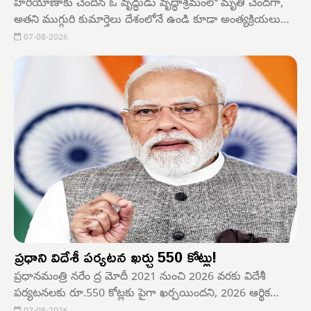
హరియాణాకు చెందిన ఓ వృద్ధుడు వృద్ధాశ్రమంలో మృతి చెందగా,
అతని ముగ్గురి కుమార్తెలు దేశంలోనే ఉండి కూడా అంత్యక్రియలు
హాజరు కాలేదు. అంత్యక్రియలు నిర్వహిస్తుండగా ఫోన్ వీడియో
07-08-2026
కాల్‌లో చివరిచూపు చూసిన తీరు మానవత్వానికి, తల్లిదండ్రుల
కన్నప్రమేకు తీరని మచ్చ.
ప్రధాని విదేశీ పర్యటన ఖర్చు 550 కోట్లు!
ప్రధానమంత్రి నరేం ద్ర మోదీ 2021 నుంచి 2026 వరకు విదేశీ
పర్యటనలకు రూ.550 కోట్లకు పైగా ఖర్చయిందని, 2026 ఆర్థిక