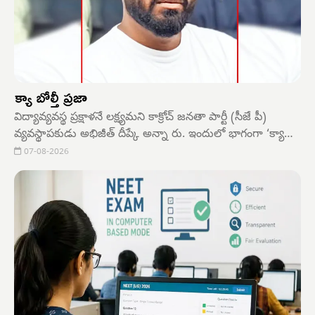
క్యా బోల్తీ ప్రజా
విద్యావ్యవస్థ ప్రక్షాళనే లక్ష్యమని కాక్రోచ్ జనతా పార్టీ (సీజే పీ)
వ్యవస్థాపకుడు అభిజీత్ దీప్కే అన్నా రు. ఇందులో భాగంగా ‘క్యా
బోల్తీ ప్రజా’ (ప్రజలు ఏం చెబుతున్నారు) అనే ఉద్యమాన్ని
07-08-2026
సెప్టెంబర్‌లో ప్రారంభించబోతు న్నామని, యువత క్యూఆర్ కోడ్‌లను
స్కాన్ చేసి, ఇందులో చేరి తమ ఆలోచనలను పంచుకోవాలని
పిలుపునిచ్చారు.