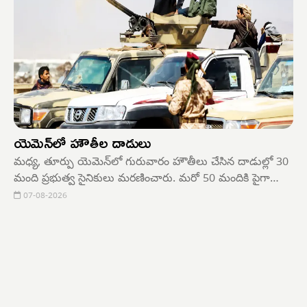
యెమెన్‌లో హౌతీల దాడులు
మధ్య, తూర్పు యెమెన్‌లో గురువారం హౌతీలు చేసిన దాడుల్లో 30
మంది ప్రభుత్వ సైనికులు మరణించారు. మరో 50 మందికి పైగా
గాయప డ్డారని యెమెన్ ప్రభుత్వ అధికారులు తెలిపారు. మారిబ్,
07-08-2026
హధ్రమావత్ ప్రావిన్సు లలో అంతర్జాతీయంగా గుర్తింపు పొందిన
ప్రభుత్వ బలగాల శిబిరాలపై ఈ దాడులు