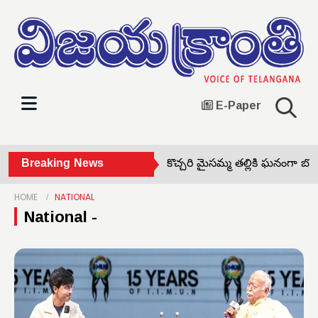
E-Paper
ఎస్టీలకు ప్రత్యేక రక్షణ •
Breaking News
కొచ్చరి మైసమ్మ తల్లికి ఘనంగా బోనాలు •
దా
HOME
NATIONAL
National -