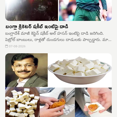
బంగ్లా క్రికెటర్ షకీబ్ ఇంటిపై దాడి
బంగ్లాదేశ్ మాజీ కెప్టెన్ షకీబ్ అల్ హసన్ ఇంటిపై దాడి జరిగింది.
పెట్రోల్ బాంబులు, రాళ్లతో దుండగులు దాడులకు పాల్పడ్డారు. మాజీ
ప్రధాని షేక్ హసీనా నిర్వహించిన సమావేశంలో షకీబ్ వర్చువల్‌గా
07-08-2026
పాల్గొనడమే దాడులకు కారణంగా తెలుస్తుంది. బుధవారం అర్ధరాత్రి
దాడులు జరిగాయని స్థానిక మీడియా పేర్కొంది.