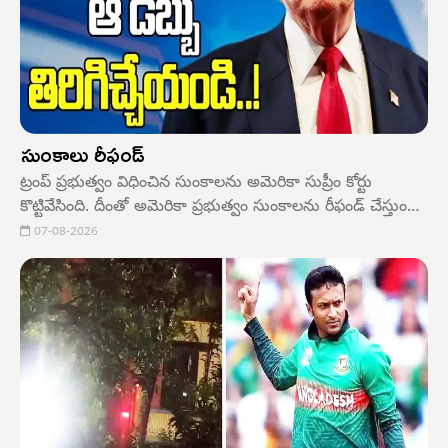
సుంకాలు రీఫండ్
ట్రంప్ ప్రభుత్వం విధించిన సుంకాలను అమెరికా సుప్రీం కోర్టు
కొట్టివేసింది. దీంతో అమెరికా ప్రభుత్వం సుంకాలను రీఫండ్ చేస్తుంది.
సుప్రీంకోర్టుకు ఈ విషయాన్ని అమెరికా ప్రభుత్వం సమర్పించిన
07-08-2026
ఫైలింగ్‌లో పేర్కొంది. ఇందులో భాగంగా ఇప్పటికే వంద బిలియన్
డాలర్లు (రూ.9.5 లక్షల కోట్లకుపైగా) దిగుమతిదారులకు వెనక్కి
ఇచ్చేసింది.