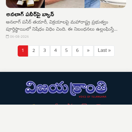
అనలాగ్ పనీర్‌పై బ్యాన్
అనలాగ్ పనీర్ తయారీ, విక్రయాలపై మహారాష్ట్ర ప్రభుత్వం
పూర్తిస్థాయిలో నిషేధం విధిం చింది. ఈ నిబంధనలు ఉల్లంఘిస్తే
గరిష్ఠంగా ఆరు నెలల జైలు శిక్షతోపాటు రూ.లక్ష వరకు జరిమానా
06-08-2026
విధించాలని ఆ రాష్ట్ర ఫుడ్ సెఫ్టీ కమిషనర్ తుకారాం ముండే
ఉత్తర్వులు జారీచేయడంతో అనలాగ్ పనీర్, కల్తీ పాల ఉత్పత్తుల
1
2
3
4
5
6
»
Last »
Follow us:
Download App