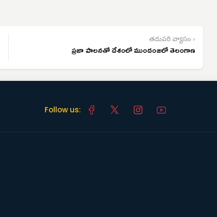
తదుపరి వ్యాసం ›
ప్రజా పాలనతో దేశంలో ముందంజలో తెలంగాణ
Follow us: