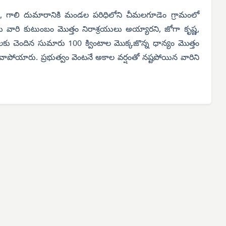
ం, గాలి దుమారానికి మండల పరిధిలోని చీమలగూడెం గ్రామంలో
పోయి వారి కుటుంబం మొత్తం నిరాశ్రయులు అయ్యారని, జోగా కృష్ణ,
లకు చెందిన సుమారు 100 క్వింటాల మొక్కజొన్న ధాన్యం మొత్తం
ు వాపోయారు. ప్రభుత్వం వెంటనే అకాల వర్షంతో నష్టపోయిన వారిని