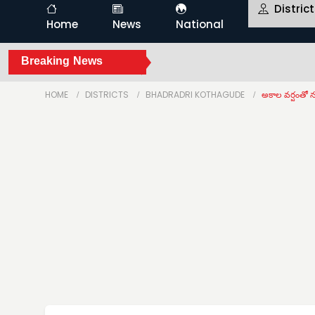
Distric
Home
News
National
Breaking News
HOME
DISTRICTS
BHADRADRI KOTHAGUDE
అకాల వర్షంతో న