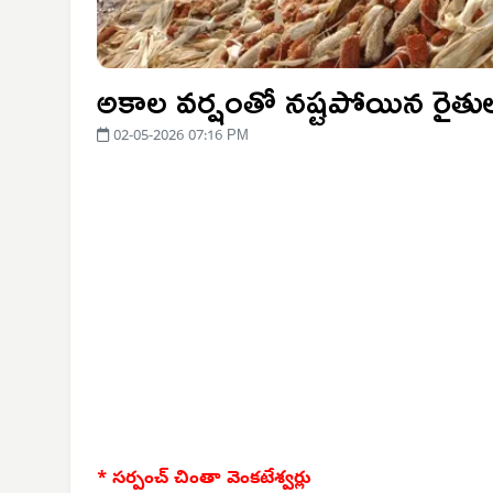
అకాల వర్షంతో నష్టపోయిన రైతుల
02-05-2026 07:16 PM
* సర్పంచ్ చింతా వెంకటేశ్వర్లు