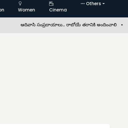
Others
on
Women
Cinema
ఆదివాసి సంప్రదాయాలు.. రాబోయే తరానికి అందించాలి •
బేలలో ఘ