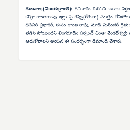
గుండాల,(విజయక్రాంతి):
శనివారం కురిసిన అకాల వర్ష
బొర్రా కాంతారావు ఇల్లు పై కప్పు(రేకులు) మొత్తం లేసి
ధనసరి ప్రభాకర్, ఈసం కాంతారావు, మాడె సురేందర్ రైతు
తడిసి పోయిందని లింగగూడెం సర్పంచ్ చింతా వెంకటేశ్వర్ల
ఆదుకోవాలని ఆయన ఈ సందర్భంగా డిమాండ్ చేశారు.