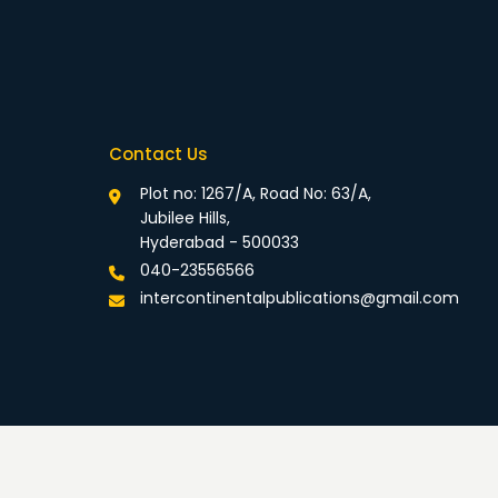
Contact Us
Plot no: 1267/A, Road No: 63/A,
Jubilee Hills,
Hyderabad - 500033
040-23556566
intercontinentalpublications@gmail.com
rivacy Policy