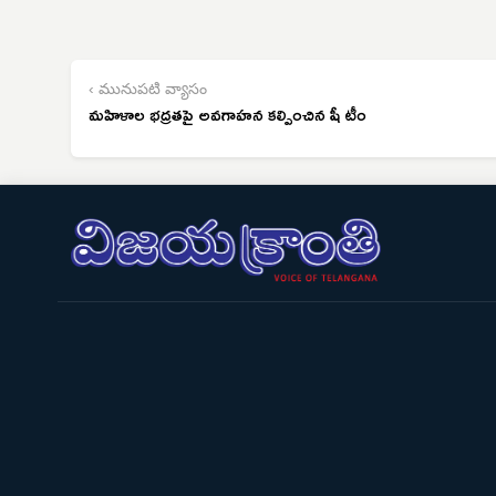
‹ మునుపటి వ్యాసం
మహిళాల భద్రతపై అవగాహన కల్పించిన షీ టీం