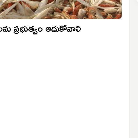
ను ప్రభుత్వం ఆదుకోవాలి