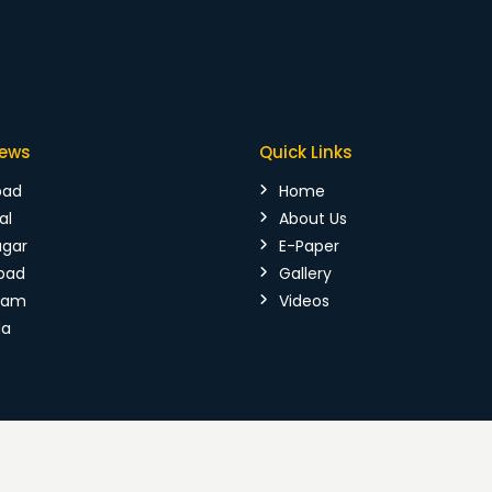
News
Quick Links
bad
Home
al
About Us
agar
E-Paper
bad
Gallery
mam
Videos
da
026 Vijaya Kranthi. All Rights Reserved.
Terms & Conditions
|
P