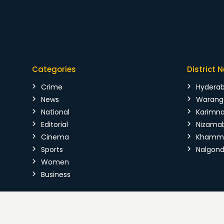
Categories
District 
Crime
Hydera
News
Warang
National
Karimn
Editorial
Nizama
Cinema
Kham
Sports
Nalgon
Women
Business
Copyright © 2