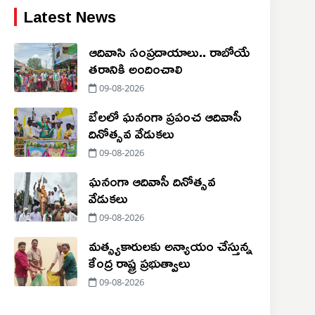
Latest News
ఆదివాసి సంప్రదాయాలు.. రాబోయే
తరానికి అందించాలి
09-08-2026
బేలలో ఘనంగా ప్రపంచ ఆదివాసీ
దినోత్సవ వేడుకలు
09-08-2026
ఘనంగా ఆదివాసీ దినోత్సవ
వేడుకలు
09-08-2026
మత్స్యకారులకు అన్యాయం చేస్తున్న
కేంద్ర రాష్ట్ర ప్రభుత్వాలు
09-08-2026