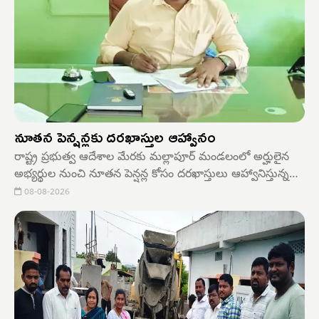
నూతన పెన్షన్లకు దరఖాస్తుల ఆహ్వానం
రాష్ట్ర ప్రభుత్వ ఆదేశాల మేరకు మల్లాపూర్ మండలంలో అర్హులైన
అభ్యర్థుల నుంచి నూతన పెన్షన్ల కోసం దరఖాస్తులు ఆహ్వానిస్తున్నట్లు
మండల అభివృద్ధి అధికారి అలువాల శ్రీకాంత్ తెలిపారు.అర్హత
08-08-2026
కలిగిన వారికి నూతన పెన్షన్లు మంజూరు చేయనున్నట్లు పేర్కొన్నారు.