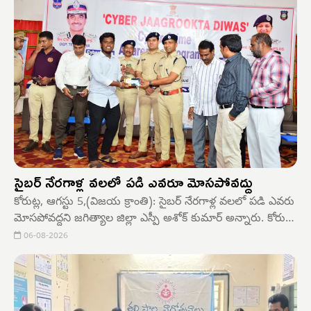
కార్యక్రమాన్ని అమలు చేస్తోందని తెలిపారు.
సైబర్ నేరగాళ్ల వలలో పడి ఎవరూ మోసపోవద్దు
కోరుట్ల, ఆగస్టు 5,(విజయ క్రాంతి): సైబర్ నేరగాళ్ల వలలో పడి ఎవరు
మోసపోవద్దని జగిత్యాల జిల్లా ఎస్పీ అశోక్ కుమార్ అన్నారు. కోరుట్ల
పట్టణంలోని ఓ ప్రైవేటు ఫంక్షన్ హాల్ లో సైబర్ జాగృతిక దివాస్
06-08-2026
సందర్భంగా కళాశాలల విద్యార్థులకు సైబర్ నేరాలపై అవేర్నెస్
కార్యక్రమం నిర్వహించారు.