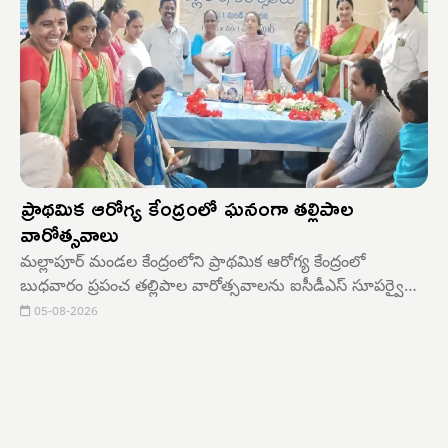
ప్రాథమిక ఆరోగ్య కేంద్రంలో ఘనంగా తల్లిపాల
వారోత్సవాలు
మల్లాపూర్ మండల కేంద్రంలోని ప్రాథమిక ఆరోగ్య కేంద్రంలో
బుధవారం ప్రపంచ తల్లిపాల వారోత్సవాలను ఐసీడీఎస్ సూపర్వైజర్
శంకరమ్మ ఆధ్వర్యంలో ఘనంగా నిర్వహించారు.ఈ సందర్భంగా
05-08-2026
మేజర్ గ్రామ పంచాయతీ సర్పంచ్ చిట్యాల లక్ష్మణ్ మాట్లాడుతూ,
శిశువు జన్మించిన గంటలోపే ముర్రుపాలు పట్టించడం వల్ల రోగనిరోధక
శక్తి పెరుగుతుందని తెలిపారు.