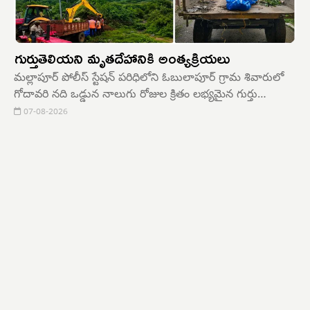
గుర్తుతెలియని మృతదేహానికి అంత్యక్రియలు
మల్లాపూర్ పోలీస్ స్టేషన్ పరిధిలోని ఓబులాపూర్ గ్రామ శివారులో
గోదావరి నది ఒడ్డున నాలుగు రోజుల క్రితం లభ్యమైన గుర్తు
తెలియని మహిళ మృతదేహానికి పోలీసులు శుక్రవారం
07-08-2026
అంత్యక్రియలు నిర్వహించారు. మృతురాలి వయస్సు సుమారు ఇరవై
ఐదు నుంచి ముప్పై ఐదు సంవత్సరాల మధ్య ఉంటుందని
పోలీసులు తెలిపారు.