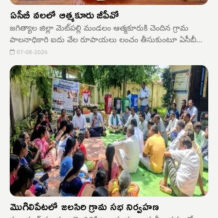
ఏసీబీ వలలో ఆత్మకూరు జీపీవో
జగిత్యాల జిల్లా మెట్‌పల్లి మండలం ఆత్మకూరుకి చెందిన గ్రామ
పాలనాధికారి ఐదు వేల రూపాయలు లంచం తీసుకుంటూ ఏసీబీ
అధికారులకు పట్టుబడ్డాడు. పట్టాపాసు పుస్తకంలో పేరు మార్పు
07-08-2026
గురించి ఆత్మకూర్ గ్రామానికి చెందిన మల్లేష్ జీపీవో రాజేష్‌ను
సంప్రదించాడు. దీంతో గ్రామ పరిపాలనాధికారి ఐదు వేల
రూపాయలు డిమాండ్
మొగిలిపేటలో జలసిరి గ్రామ సభ నిర్వహణ