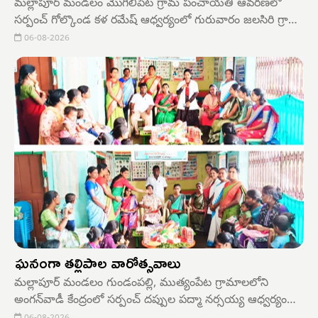
మల్లాపూర్ మండలం మొగిలిపేట గ్రామ పంచాయతీ ఆవరణలో
సర్పంచ్ గోల్కొండ కళ రమేష్ ఆధ్వర్యంలో గురువారం జలసిరి గ్రామ
సభ నిర్వహించారు. తెలంగాణలో భూగర్భ జలాల పెంపు, వర్షపు నీటి
06-08-2026
సంరక్షణ లక్ష్యంగా ప్రభుత్వం చేపట్టిన జలసిరి కార్యక్రమంలో భాగంగా
ఈ గ్రామ సభ జరిగింది. కార్యక్రమానికి ఎంపీడీవో శ్రీకాంత్ ముఖ్య
అతిథిగా హాజరయ్యారు.
ఘనంగా తల్లిపాల వారోత్సవాలు
మల్లాపూర్ మండలం గుండంపల్లి, ముత్యంపేట గ్రామాలలోని
అంగన్‌వాడీ కేంద్రంలో సర్పంచ్ దప్పుల పద్మా నర్సయ్య ఆధ్వర్యంలో