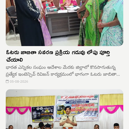
ఓటరు జాబితా సవరణ ప్రక్రియ గడువు లోపు పూర్తి
చేయాలి
భారత ఎన్నికల సంఘం ఆదేశాల మేరకు జిల్లాలో కొనసాగుతున్న
ప్రత్యేక ఇంటెన్సివ్ రివిజన్ కార్యక్రమంలో భాగంగా ఓటరు జాబితా
సవరణ ప్రక్రియ వేగంగా నిర్దేశించిన గడువులోపు పూర్తి చేయాలని
05-08-2026
జిల్లా అదనపు కలెక్టర్ (రెవెన్యూ) బి.ఎస్. లత తెలిపారు.