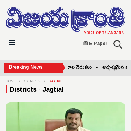
E-Paper
పాఠశాలలో ఘనంగా బోనాల వేడుకలు •
Breaking News
అదృశ్య‌మైన వ్య‌క్తి ఆత్మ‌హ‌త
HOME
DISTRICTS
JAGTIAL
Districts - Jagtial