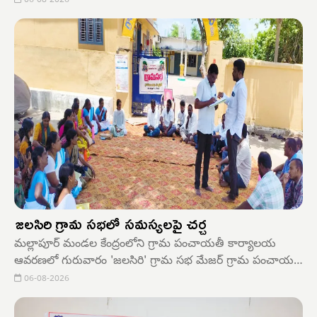
గురువారం తల్లిపాల వారోత్సవాలు ఘనంగా నిర్వహించారు. ఈ
06-08-2026
సందర్భంగా శిశువుల ఆరోగ్యానికి తల్లిపాల ప్రాధాన్యతను
వివరించారు.
జలసిరి గ్రామ సభలో సమస్యలపై చర్చ
మల్లాపూర్ మండల కేంద్రంలోని గ్రామ పంచాయతీ కార్యాలయ
ఆవరణలో గురువారం 'జలసిరి' గ్రామ సభ మేజర్ గ్రామ పంచాయతీ
సర్పంచ్ చిట్యాల లక్ష్మణ్ అధ్యక్షతన నిర్వహించారు. ఈ సందర్భంగా
06-08-2026
సర్పంచ్ చిట్యాల లక్ష్మణ్ మాట్లాడుతూ, తెలంగాణ ప్రభుత్వం
భూగర్భ జలాల పెంపు, వర్షపు నీటి సంరక్షణ లక్ష్యంగా 'జలసిరి'