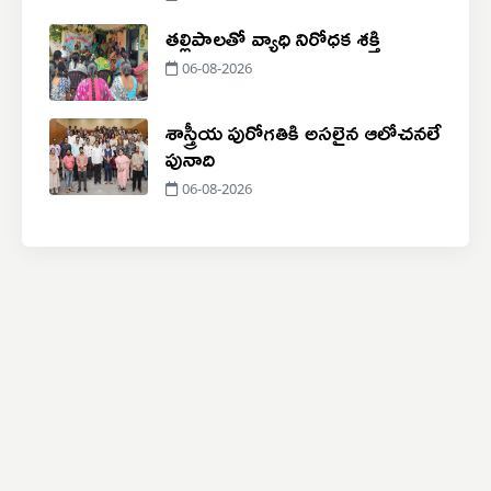
తల్లిపాలతో వ్యాధి నిరోధక శక్తి
06-08-2026
శాస్త్రీయ పురోగతికి అసలైన ఆలోచనలే
పునాది
06-08-2026