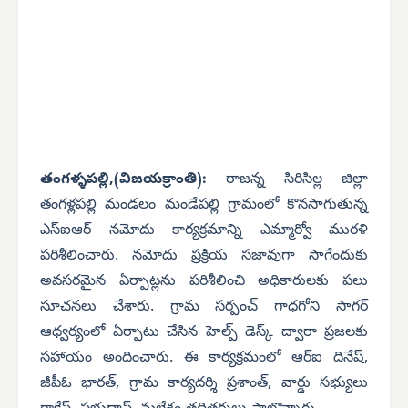
తంగళ్ళపల్లి,(విజయక్రాంతి):
రాజన్న సిరిసిల్ల జిల్లా
తంగళ్లపల్లి మండలం మండేపల్లి గ్రామంలో కొనసాగుతున్న
ఎస్‌ఐఆర్ నమోదు కార్యక్రమాన్ని ఎమ్మార్వో మురళి
పరిశీలించారు. నమోదు ప్రక్రియ సజావుగా సాగేందుకు
అవసరమైన ఏర్పాట్లను పరిశీలించి అధికారులకు పలు
సూచనలు చేశారు. గ్రామ సర్పంచ్ గాధగోని సాగర్
ఆధ్వర్యంలో ఏర్పాటు చేసిన హెల్ప్ డెస్క్ ద్వారా ప్రజలకు
సహాయం అందించారు. ఈ కార్యక్రమంలో ఆర్‌ఐ దినేష్,
జీపీఓ భారత్, గ్రామ కార్యదర్శి ప్రశాంత్, వార్డు సభ్యులు