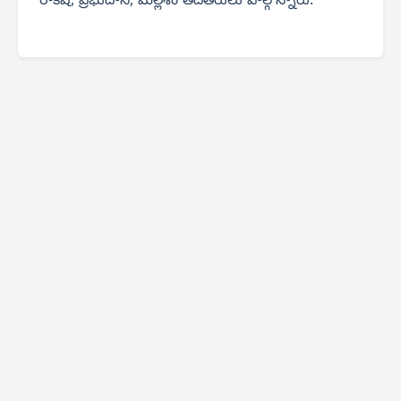
రాకేష్, ప్రభుదాస్, మల్లేశం తదితరులు పాల్గొన్నారు.