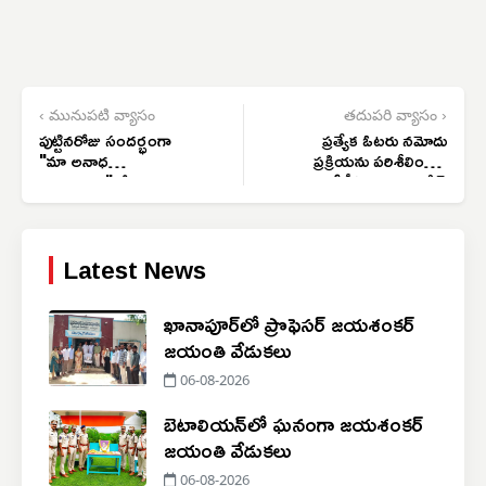
‹ మునుపటి వ్యాసం
తదుపరి వ్యాసం ›
పుట్టినరోజు సందర్భంగా
ప్రత్యేక ఓటరు నమోదు
"మా అనాధ
ప్రక్రియను పరిశీలించిన
వృద్ధాశ్రమం"లో దాతృత్వ
ఎంపీడీఓ దొంతు రమేష్
సేవలు
Latest News
ఖానాపూర్‌లో ప్రొఫెసర్ జయశంకర్
జయంతి వేడుకలు
06-08-2026
బెటాలియన్‌లో ఘనంగా జయశంకర్
జయంతి వేడుకలు
06-08-2026