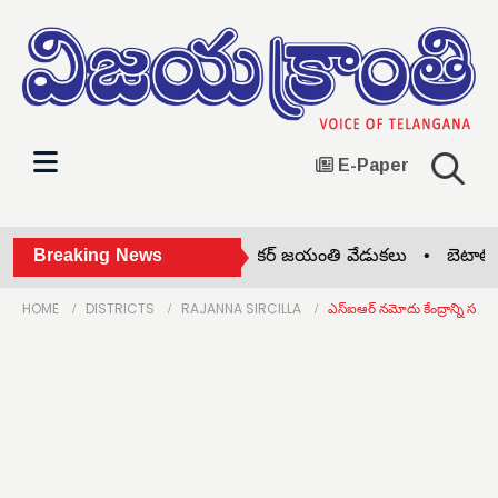
E-Paper
ఖానాపూర్‌లో ప్రొఫెసర్ జయశంకర్ జయంతి వేడుకలు •
Breaking News
బెటాలియన
HOME
DISTRICTS
RAJANNA SIRCILLA
ఎస్‌ఐఆర్ నమోదు కేంద్రాన్ని సందర