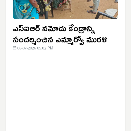
ఎస్‌ఐఆర్ నమోదు కేంద్రాన్ని
సందర్శించిన ఎమ్మార్వో మురళి
08-07-2026 05:02 PM