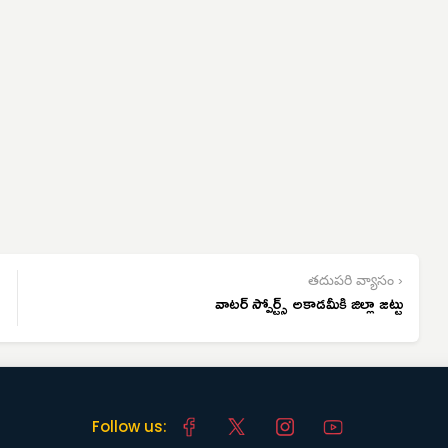
తదుపరి వ్యాసం ›
వాటర్ స్పోర్ట్స్ అకాడమీకి జిల్లా జట్టు
Follow us: