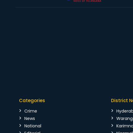
Categories
District 
Crime
Hydera
News
Warang
National
Karimn