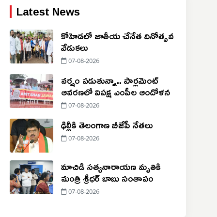
Latest News
కోహెడలో జాతీయ చేనేత దినోత్సవ
వేడుకలు
07-08-2026
వర్షం పడుతున్నా.. పార్లమెంట్
ఆవరణలో విపక్ష ఎంపీల ఆందోళన
07-08-2026
ఢిల్లీకి తెలంగాణ బీజేపీ నేతలు
07-08-2026
మాచిడి సత్యనారాయణ మృతికి
మంత్రి శ్రీధర్ బాబు సంతాపం
07-08-2026