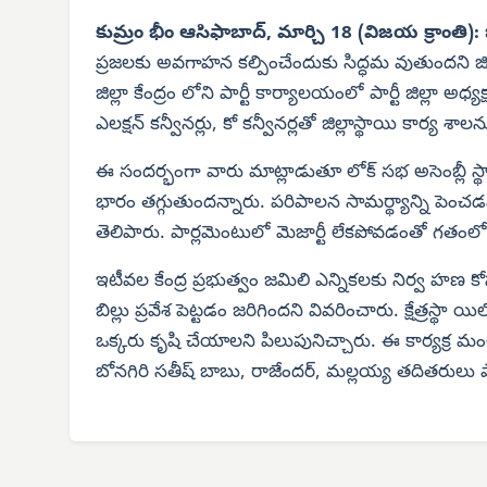
కుమ్రం భీం ఆసిఫాబాద్, మార్చి 18 (విజయ క్రాంతి):
ప్రజలకు అవగాహన కల్పించేందుకు సిద్ధమ వుతుందని జిల
జిల్లా కేంద్రం లోని పార్టీ కార్యాలయంలో పార్టీ జిల్లా అ
ఎలక్షన్ కన్వీనర్లు, కో కన్వీనర్లతో జిల్లాస్థాయి కార్య శా
ఈ సందర్భంగా వారు మాట్లాడుతూ లోక్ సభ అసెంబ్లీ స్థా
భారం తగ్గుతుందన్నారు. పరిపాలన సామర్థ్యాన్ని పెంచడమే 
తెలిపారు. పార్లమెంటులో మెజార్టీ లేకపోవడంతో గతంలో వ
ఇటీవల కేంద్ర ప్రభుత్వం జమిలి ఎన్నికలకు నిర్వ హణ క
బిల్లు ప్రవేశ పెట్టడం జరిగిందని వివరించారు. క్షేత్రస్థా య
ఒక్కరు కృషి చేయాలని పిలుపునిచ్చారు. ఈ కార్యక్ర మంల
బోనగిరి సతీష్ బాబు, రాజేందర్, మల్లయ్య తదితరులు పా