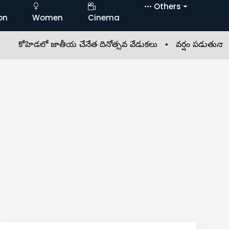
Others
on
Women
Cinema
హెడలో జాతీయ చేనేత దినోత్సవ వేడుకలు •
వర్షం పడుతున్నా.. పార