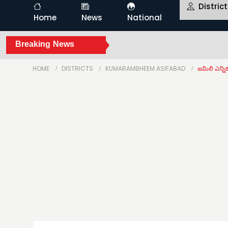
Distric
Home
News
National
Breaking News
HOME
DISTRICTS
KUMARAMBHEEM ASIFABAD
జమిలి ఎన్నికల