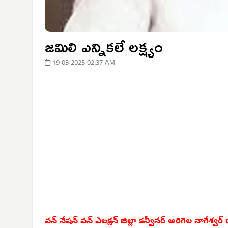
జమిలి ఎన్నికలే లక్ష్యం
19-03-2025 02:37 AM
వన్ నేషన్ వన్ ఎలక్షన్ జిల్లా కన్వీనర్ అరిగెల నాగేశ్వర్