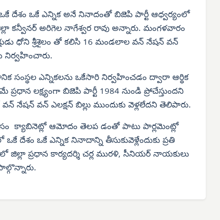
ఒకే దేశం ఒకే ఎన్నిక అనే నినాదంతో బిజెపి పార్టీ ఆధ్వర్యంలో
్లా కన్వీనర్ అరిగెల నాగేశ్వర రావు అన్నారు. మంగళవారం
ధ్యక్షుడు ధోని శ్రీశైలం తో కలిసి 16 మండలాల వన్ నేషన్ వన్
లను నిర్వహించారు.
నిక సంస్థల ఎన్నికలను ఒకేసారి నిర్వహించడం ద్వారా ఆర్థిక
ప్రధాన లక్ష్యంగా బిజెపి పార్టీ 1984 నుండి ప్రోచేస్తుందని
న్ నేషన్ వన్ ఎలక్షన్ బిల్లు ముందుకు వెళ్లలేదని తెలిపారు.
ోసం క్యాబినెట్లో ఆమోదం తెలప డంతో పాటు పార్లమెంట్లో
ిలో ఒకే దేశం ఒకే ఎన్నిక నినాదాన్ని తీసుకువెళ్లేందుకు ప్రతి
ో జిల్లా ప్రధాన కార్యదర్శి చర్ల మురళి, సీనియర్ నాయకులు
ల్గొన్నారు.