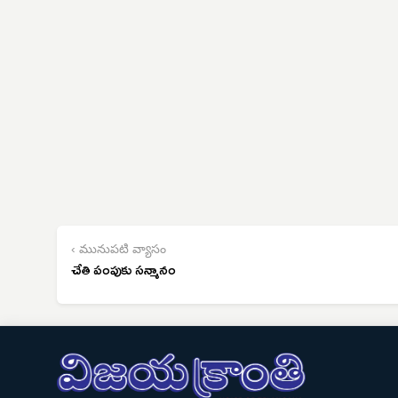
‹ మునుపటి వ్యాసం
చేతి పంపుకు సన్మానం