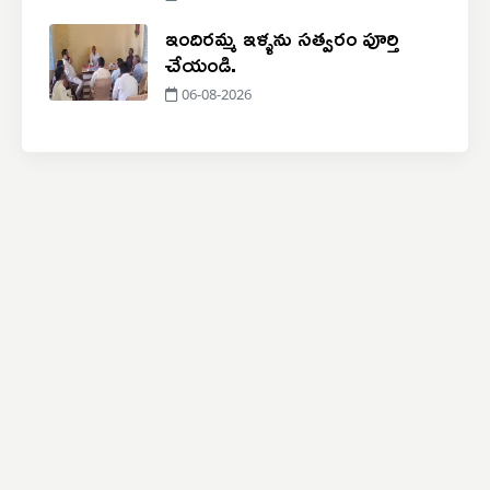
ఇందిరమ్మ ఇళ్ళను సత్వరం పూర్తి
చేయండి.
06-08-2026