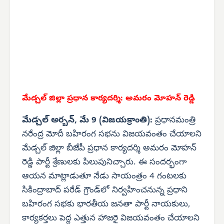
మేడ్చల్ జిల్లా ప్రధాన కార్యదర్శి: అమరం మోహన్ రెడ్డి
మేడ్చల్ అర్బన్, మే 9 (విజయక్రాంతి):
ప్రధానమంత్రి
నరేంద్ర మోదీ బహిరంగ సభను విజయవంతం చేయాలని
మేడ్చల్ జిల్లా బీజేపీ ప్రధాన కార్యదర్శి అమరం మోహన్
రెడ్డి పార్టీ శ్రేణులకు పిలుపునిచ్చారు. ఈ సందర్భంగా
ఆయన మాట్లాడుతూ నేడు సాయంత్రం 4 గంటలకు
సికింద్రాబాద్ పరేడ్ గ్రౌండ్‌లో నిర్వహించనున్న ప్రధాని
బహిరంగ సభకు భారతీయ జనతా పార్టీ నాయకులు,
కార్యకర్తలు పెద్ద ఎత్తున హాజరై విజయవంతం చేయాలని