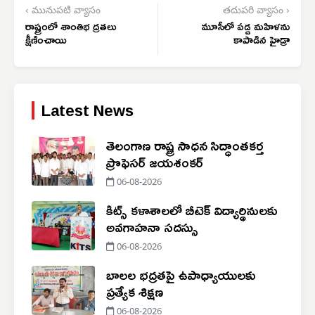
‹ మునుపటి వ్యాసం
తదుపరి వ్యాసం ›
రాష్ట్రంలో శాంతిభ ద్రతలు
మూసీలో పడ్డ మహిళను
క్షీణించాయి
కాపాడిన హైడ్రా
Latest News
తెలంగాణ రాష్ట్ర సాధన సిద్ధాంతకర్త
ప్రొఫెసర్ జయశంకర్
06-08-2026
కిట్స్ కళాశాలలో బీటెక్ విద్యార్థినులకు
అవగాహనా సదస్సు
06-08-2026
బాలల భద్రతపై ఉపాధ్యాయులకు
ప్రత్యేక శిక్షణ
06-08-2026