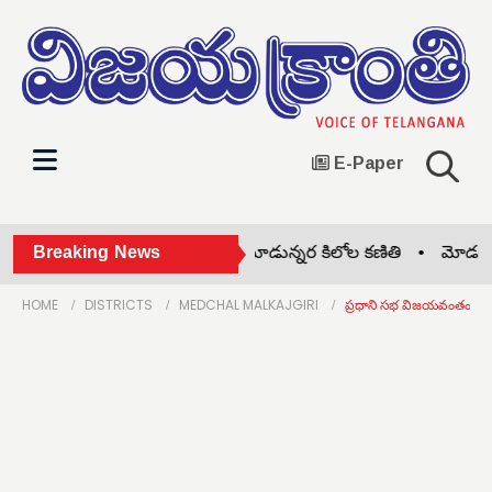
E-Paper
నం తరలిపోదు: మాజీ ఎంపీ •
Breaking News
మూడున్నర కిలోల కణితి •
మోడల్ స్కూల
HOME
DISTRICTS
MEDCHAL MALKAJGIRI
ప్రధాని సభ విజయవంతం చే