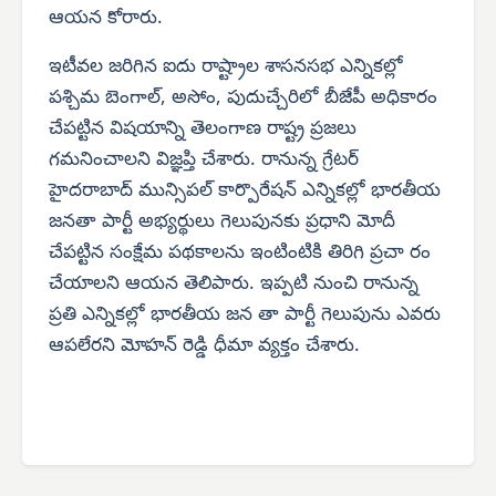
ఆయన కోరారు.
ఇటీవల జరిగిన ఐదు రాష్ట్రాల శాసనసభ ఎన్నికల్లో
పశ్చిమ బెంగాల్, అసోం, పుదుచ్చేరిలో బీజేపీ అధికారం
చేపట్టిన విషయాన్ని తెలంగాణ రాష్ట్ర ప్రజలు
గమనించాలని విజ్ఞప్తి చేశారు. రానున్న గ్రేటర్
హైదరాబాద్ మున్సిపల్ కార్పొరేషన్ ఎన్నికల్లో భారతీయ
జనతా పార్టీ అభ్యర్థులు గెలుపునకు ప్రధాని మోదీ
చేపట్టిన సంక్షేమ పథకాలను ఇంటింటికి తిరిగి ప్రచా రం
చేయాలని ఆయన తెలిపారు. ఇప్పటి నుంచి రానున్న
ప్రతి ఎన్నికల్లో భారతీయ జన తా పార్టీ గెలుపును ఎవరు
ఆపలేరని మోహన్ రెడ్డి ధీమా వ్యక్తం చేశారు.