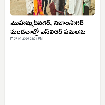
మొహమ్మద్‌నగర్, నిజాంసాగర్
మండలాల్లో ఎస్‌ఐఆర్ పనులను
పరిశీలించిన అదనపు కలెక్టర్ విక్టర్
07-07-2026 03:04 PM