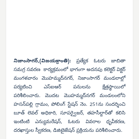
నిజాంసాగర్,(విజయక్రాంతి):
ప్రత్యేక ఓటరు జాబితా
సమగ్ర సవరణ కార్యక్రమంలో భాగంగా అదనపు కలెక్టర్ విక్టర్
మంగళవారం మొహమ్మద్‌నగర్, నిజాంసాగర్ మండలాల్లో
పర్యటించి ఎస్‌ఐఆర్ పనులను క్షేత్రస్థాయిలో
పరిశీలించారు.
మొదట మొహమ్మద్‌నగర్ మండలంలోని
హసన్‌పల్లి గ్రామం, పోలింగ్ స్టేషన్ నెం. 251ను సందర్శించి
బూత్ లెవల్ అధికారి, సూపర్వైజర్, తహసీల్దార్‌తో కలిసి
ఇంటింటి ఎన్యుమరేషన్, ఓటరు వివరాల ధృవీకరణ,
దరఖాస్తుల స్వీకరణ, డిజిటైజేషన్ ప్రక్రియను పరిశీలించారు.