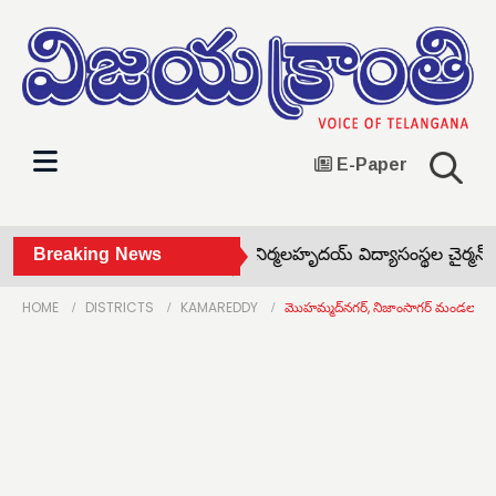
E-Paper
జూరాల గేట్లు మూసివేత! •
Breaking News
నిర్మలహృదయ్ విద్యాసంస్థల చైర్మన్ వం
HOME
DISTRICTS
KAMAREDDY
మొహమ్మద్‌నగర్, నిజాంసాగర్ మండలాల్లో ఎ