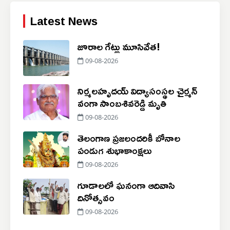
Latest News
జూరాల గేట్లు మూసివేత!
09-08-2026
నిర్మలహృదయ్ విద్యాసంస్థల చైర్మన్
వంగా సాంబశివరెడ్డి మృతి
09-08-2026
తెలంగాణ ప్రజలందరికీ బోనాల
పండుగ శుభాకాంక్షలు
09-08-2026
గూడాలలో ఘనంగా ఆదివాసి
దినోత్సవం
09-08-2026