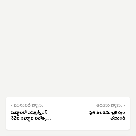
‹ మునుపటి వ్యాసం
తదుపరి వ్యాసం ›
సుద్దాలలో ఎమ్మార్పీఎస్
ప్రతి ఓటరును చైతన్యం
32వ ఆవిర్భావ దినోత్సవం,
చేయండి
మందకృష్ణ మాదిగ జన్మదిన
వేడుకలు ఘనంగా నిర్వహణ