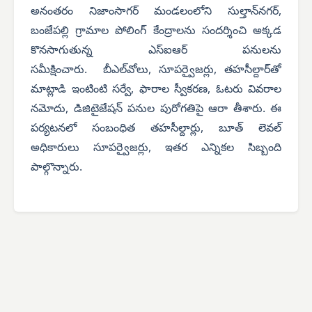
అనంతరం నిజాంసాగర్ మండలంలోని సుల్తాన్‌నగర్,
బంజేపల్లి గ్రామాల పోలింగ్ కేంద్రాలను సందర్శించి అక్కడ
కొనసాగుతున్న ఎస్‌ఐఆర్ పనులను
సమీక్షించారు.
బీఎల్‌వోలు, సూపర్వైజర్లు, తహసీల్దార్‌తో
మాట్లాడి ఇంటింటి సర్వే, ఫారాల స్వీకరణ, ఓటరు వివరాల
నమోదు, డిజిటైజేషన్ పనుల పురోగతిపై ఆరా తీశారు.
ఈ
పర్యటనలో సంబంధిత తహసీల్దార్లు, బూత్ లెవల్
అధికారులు సూపర్వైజర్లు, ఇతర ఎన్నికల సిబ్బంది
పాల్గొన్నారు.