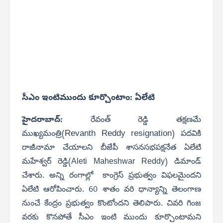
సీఎం ఇంటిముందు కూర్చొంటాం: ఏలేటి
హైదరాబాద్:
రేవంత్ రెడ్డి తక్షణమే
Revanth Reddy resignation
ముఖ్యమంత్రి(
) పదవికి
రాజీనామా చేయాలని బీజేపీ శాసనసభపక్షనేత ఏలేటి
మహేశ్వర్ రెడ్డి(
Aleti Maheshwar Reddy
) డిమాండ్
చేశారు. అన్ని రంగాల్లో కాంగ్రెస్ ప్రభుత్వం విఫలమైందని
ఏలేటి ఆరోపించారు. 60 శాతం వరి ధాన్యాన్ని తెలంగాణ
నుంచే కేంద్రం ప్రభుత్వం కొంటోందని తెలిపారు. చివరి గింజ
వరకు కొనపోతే సీఎం ఇంటి ముందు కూర్చొంటామని