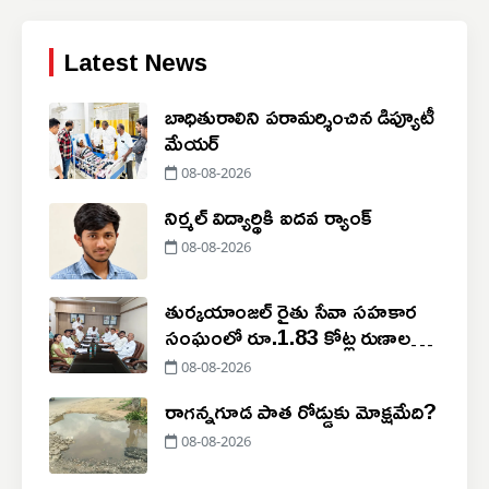
Latest News
బాధితురాలిని పరామర్శించిన డిప్యూటీ
మేయర్
08-08-2026
నిర్మల్ విద్యార్థికి ఐదవ ర్యాంక్
08-08-2026
తుర్కయాంజల్ రైతు సేవా సహకార
సంఘంలో రూ.1.83 కోట్ల రుణాల
మంజూరు
08-08-2026
రాగన్నగూడ పాత రోడ్డుకు మోక్షమేది?
08-08-2026