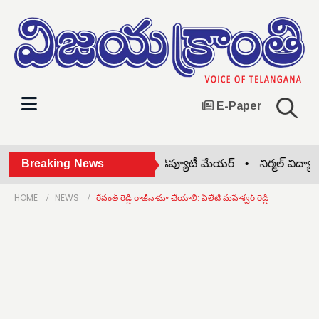
E-Paper
బాధితురాలిని పరామర్శించిన డిప్యూటీ మేయర్ •
Breaking News
నిర్మల్ విద్యార్థిక
HOME
NEWS
రేవంత్ రెడ్డి రాజీనామా చేయాలి: ఏలేటి మహేశ్వర్ రెడ్డి