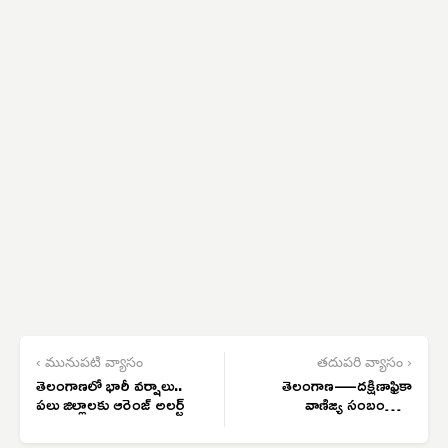
‹ మునుపటి వ్యాసం
తదుపరి వ్యాసం ›
తెలంగాణలో భారీ వర్షాలు..
తెలంగాణ—దక్షిణాఫ్రికా
పలు జిల్లాలకు ఆరెంజ్ అలర్ట్
వాణిజ్య సంబంధాలు
మరింత ముందుకు