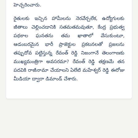
హెచ్చరించారు.
రైతులకు ఇచ్చిన హామీలను నెరవేర్చలేక, ఉద్యోగులకు
జీతాలు చెల్లించడానికి సతమతమవుతూ, కేంద్ర ప్రభుత్వ
పథకాల ఘనతను తమ ఖాతాలో వేసుకుంటూ,
ఆడంబరమైన భారీ ప్రాజెక్టుల ప్రకటనలతో ప్రజలను
తప్పుదోవ పట్టిస్తున్న రేవంత్ రెడ్డి నిజంగానే తెలంగాణకు
ముఖ్యమంత్రిగా అవసరమా?
రేవంత్ రెడ్డి తక్షణమే తన
పదవికి రాజీనామా చేయాలని ఏలేటి మహేశ్వర్ రెడ్డి ఈరోజు
మీడియా ద్వారా డిమాండ్ చేశారు.