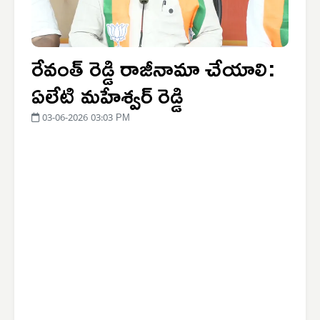
రేవంత్ రెడ్డి రాజీనామా చేయాలి:
ఏలేటి మహేశ్వర్ రెడ్డి
03-06-2026 03:03 PM