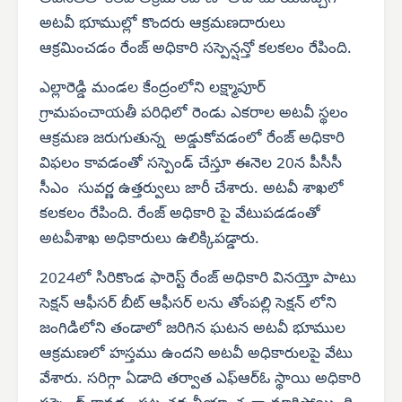
అటవీ భూముల్లో కొందరు ఆక్రమణదారులు
ఆక్రమించడం రేంజ్ అధికారి సస్పెన్షన్తో కలకలం రేపింది.
ఎల్లారెడ్డి మండల కేంద్రంలోని లక్ష్మాపూర్
గ్రామపంచాయతీ పరిధిలో రెండు ఎకరాల అటవీ స్థలం
ఆక్రమణ జరుగుతున్న అడ్డుకోవడంలో రేంజ్ అధికారి
విఫలం కావడంతో సస్పెండ్ చేస్తూ ఈనెల 20న పీసీసీ
సీఎం సువర్ణ ఉత్తర్వులు జారీ చేశారు. అటవీ శాఖలో
కలకలం రేపింది. రేంజ్ అధికారి పై వేటుపడడంతో
అటవీశాఖ అధికారులు ఉలిక్కిపడ్డారు.
2024లో సిరికొండ ఫారెస్ట్ రేంజ్ అధికారి వినయ్తో పాటు
సెక్షన్ ఆఫీసర్ బీట్ ఆఫీసర్ లను తోంపల్లి సెక్షన్ లోని
జంగిడిలోని తండాలో జరిగిన ఘటన అటవీ భూముల
ఆక్రమణలో హస్తము ఉందని అటవీ అధికారులపై వేటు
వేశారు. సరిగ్గా ఏడాది తర్వాత ఎఫ్‌ఆర్‌ఓ స్థాయి అధికారి