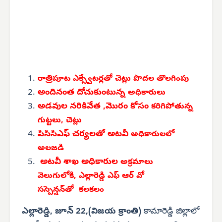
రాత్రిపూట ఎక్స్వేటర్లతో చెట్లు
పొదల తొలగింపు
అందినంత దోచుకుంటున్న
అధికారులు
అడవుల నరికివేత ,మొరం కోసం
కరిగిపోతున్న
గుట్టలు, చెట్లు
పిసిసిఎఫ్ చర్యలతో అటవీ
అధికారులలో
అలజడి
అటవీ శాఖ అధికారుల
అక్రమాలు
వెలుగులోకి,
ఎల్లారెడ్డి ఎఫ్ ఆర్ వో
సస్పెన్షన్‌తో
కలకలం
ఎల్లారెడ్డి, జూన్ 22,(విజయ క్రాంతి)
కామారెడ్డి జిల్లాలో