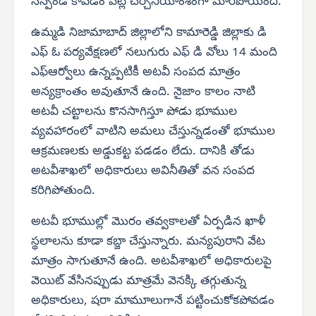
సస్పెండ్ కావడం పట్ల చర్చనీయాంశంగా మారిపోయింది.
ఉమ్మడి నిజామాబాద్ జిల్లాలోని కామారెడ్డి జిల్లాకు డి
ఎఫ్ ఓ పర్యవేక్షణలో నలుగురు ఎఫ్ డి వోలు 14 మంది
ఎఫ్‌ఆర్వోలు ఉన్నప్పటికీ అటవీ సంపద మాత్రం
అన్యక్రాంతం అవుతూనే ఉంది. నైజాం కాలం నాటి
అటవీ చట్టాలను కొనసాగిస్తూ పోడు భూముల
వ్యవహారంలో వాటిని అమలు చేస్తున్నడంతో భూముల
ఆక్రమణలకు అడ్డుకట్ట పడడం లేదు. దానికి తోడు
అటవీశాఖలో అధికారులు అవినీతితో వన సంపద
కరిగిపోతుంది.
అటవీ భూముల్లో మొరం తవ్వకాలతో ఏర్పడిన ఖాళీ
స్థలాలను కూడా కబ్జా చేస్తున్నారు. మన్యపురాని వేట
మాత్రం సాగుతూనే ఉంది. అటవీశాఖలో అధికారులపై
వెయిట్ వేసినప్పుడు మాత్రమే వెనక్కి తగ్గుతున్న
అధికారులు, షరా మామూలుగానే పట్టించుకోకపోవడం