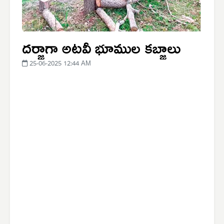
దర్జాగా అటవీ భూముల కబ్జాలు
25-06-2025 12:44 AM