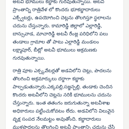
అటవీ భూములు కబ్జాకు గురవుతున్నాయి. ఆటవి
ప్రాంతాన్ని రాత్రివేళ లో కొందరు భూకబ్జాదారులు
ఎక్స్వేటర్లు, ఉపయోగించి చెట్లను తొలగిస్తూ స్థలాలను
చదును చేస్తున్నారు. కామారెడ్డి జిల్లాలో ఎల్లారెడ్డి,
బాన్సువాడ, మాచారెడ్డి అటవీ రేంజ్ల పరిధిలోని పలు
తండాలు గ్రామాల తో పాటు ఎల్లారెడ్డి మండలం
లక్ష్మాపూర్, బీట్లో అటవీ భూములు ఆక్రమణకు
గురవుతున్నాయి.
రాత్రి పూట ఎక్స్కవేటర్లతో అడవిలోని చెట్లు, పొదలను
తొలగించి అక్రమార్కులు దర్జాగా కబ్జాకు
పాల్పడుతున్నారు.ఎక్కపల్లి,సజ్జన్పల్లి, తండాకు చెందిన
కొందరు అటవీలోని చెట్లను నరికి భూములను చదును
చేస్తున్నారు. ఇంత తతంగం జరుగుతున్నా అటవీశాఖ
అధికారులు పట్టించుకోవటం లేదు. అడవిలోని విలువైన
వృక్ష సంపద నేలమట్టం అవుతోంది. కబ్జాదారులు
ముళ్లపొదలను తొలగించి అటవీ ప్రాంతాన్ని చదును చేసి