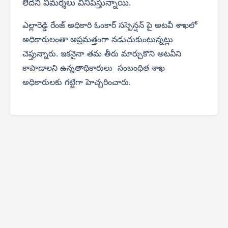
లేదని విమర్శలు వినిపిస్తున్నాయి.
ఎ
ల్లారెడ్డి రేంజ్ అధికారి ఓంకార్ సస్పెన్షన్ పై అటవీ శాఖలో
అధికారులంతా అప్రమత్తంగా నడుచుకుంటున్నట్లు
చెప్తున్నారు. ఇకనైనా తమ తీరు మార్చుకొని అటవీని
కాపాడాలని ఉన్నతాధికారులు సంబంధిత శాఖ
అధికారులకు గట్టిగా హెచ్చరించారు.