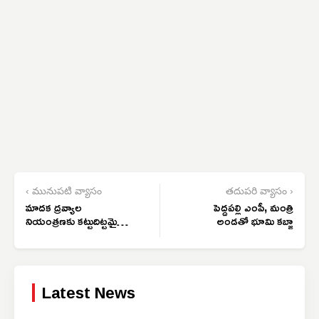
‹ మునుపటి వ్యాసం
తదుపరి వ్యాసం ›
మాదక ద్రవ్యాల
పెద్దపల్లి ఎంపీ, మంత్రి
నియంత్రణకు కట్టుదిట్టమైన
అండతో భూమి కబ్జా
చర్యలు
Latest News