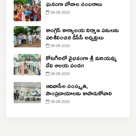
ఘనంగా బోనాల సంబరాలు
08-08-2026
కాంగ్రెస్ కార్యాలయ నిర్మాణ పనులను
పరిశీలించిన డీసీసీ అధ్యక్షులు
08-08-2026
కోటగిరిలో వైభవంగా శ్రీ మరియమ్మ
దేవి ఆలయ పండగ
08-08-2026
ఆదివాసీల సంస్కృతి,
సాంప్రదాయాలను కాపాడుకోవాలి
08-08-2026