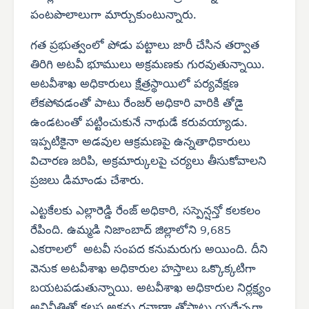
పంటపొలాలుగా మార్చుకుంటున్నారు.
గత ప్రభుత్వంలో పోడు పట్టాలు జారీ చేసిన తర్వాత
తిరిగి అటవీ భూములు అక్రమణకు గురవుతున్నాయి.
అటవీశాఖ అధికారులు క్షేత్రస్థాయిలో పర్యవేక్షణ
లేకపోవడంతో పాటు రేంజర్ అధికారి వారికి తోడై
ఉండటంతో పట్టించుకునే నాథుడే కరువయ్యాడు.
ఇప్పటికైనా అడవుల ఆక్రమణపై ఉన్నతాధికారులు
విచారణ జరిపి, అక్రమార్కులపై చర్యలు తీసుకోవాలని
ప్రజలు డిమాండు చేశారు.
ఎట్టకేలకు ఎల్లారెడ్డి రేంజ్ అధికారి, సస్పెన్షన్తో కలకలం
రేపింది. ఉమ్మడి నిజాంబాద్ జిల్లాలోని 9,685
ఎకరాలలో అటవీ సంపద కనుమరుగు అయింది. దీని
వెనుక అటవీశాఖ అధికారుల హస్తాలు ఒక్కొక్కటిగా
బయటపడుతున్నాయి. అటవీశాఖ అధికారుల నిర్లక్ష్యం
అవినీతితో కలప అక్రమ రవాణా తోపాటు యదేచ్చగా