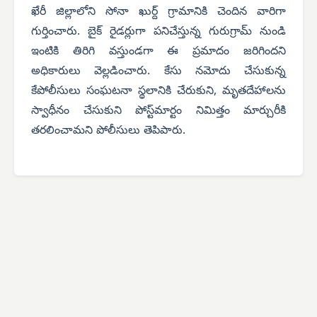
ఖేరీ జిల్లాలోని సోనా ఖుర్ద్ గ్రామానికి చెందిన వారిగా
గుర్తించారు. బైక్ రైడర్లుగా పనిచేస్తున్న గురుగ్రామ్ నుండి
ఇంటికి తిరిగి వస్తుండగా ఈ ప్రమాదం జరిగిందని
అధికారులు వెల్లడించారు. కేసు నమోదు చేసుకున్న
కేపోలీసులు సంఘటనా స్థలానికి చేరుకుని, మృతదేహాలను
స్వాధీనం చేసుకుని పోస్ట్‌మార్టం నిమిత్తం మార్చురీకి
తరలించామని పోలీసులు తెపిపారు.