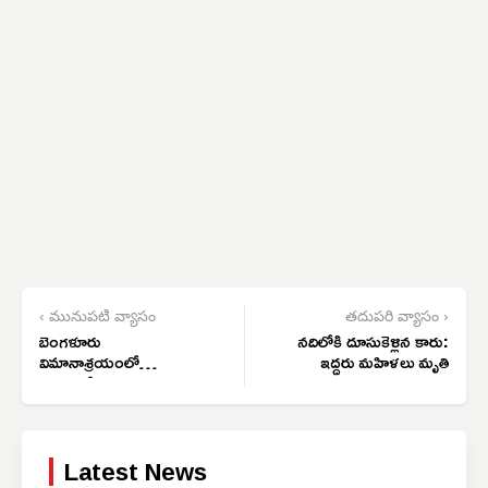
‹ మునుపటి వ్యాసం
తదుపరి వ్యాసం ›
బెంగళూరు
నదిలోకి దూసుకెళ్లిన కారు:
విమానాశ్రయంలో
ఇద్దరు మహిళలు మృతి
గందరగోళం
Latest News