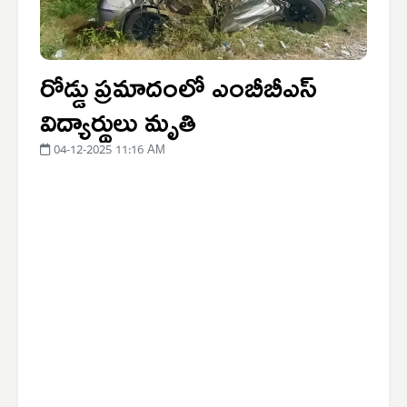
రోడ్డు ప్రమాదంలో ఎంబీబీఎస్
విద్యార్థులు మృతి
04-12-2025 11:16 AM