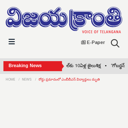
E-Paper
ేఈఈ తరహాలో నీట్! •
Breaking News
తేజ్‌పాల్‌కు 10ఏళ్ల జైలుశిక్ష •
‘గోబర్ధన్’కు గ్ర
HOME
NEWS
రోడ్డు ప్రమాదంలో ఎంబీబీఎస్ విద్యార్థులు మృతి