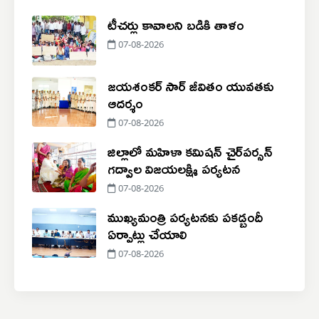
టీచర్లు కావాలని బడికి తాళం
07-08-2026
జయశంకర్ సార్ జీవితం యువతకు
ఆదర్శం
07-08-2026
జిల్లాలో మహిళా కమిషన్ చైర్‌పర్సన్
గద్వాల విజయలక్ష్మి పర్యటన
07-08-2026
ముఖ్యమంత్రి పర్యటనకు పకడ్బందీ
ఏర్పాట్లు చేయాలి
07-08-2026