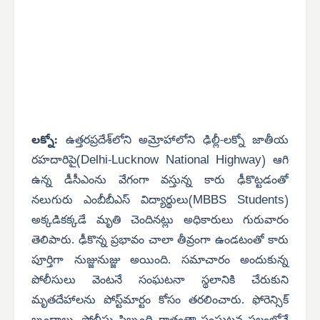
లక్నో:
ఉత్తరప్రదేశ్‌లోని అమ్రోహాలోని ఢిల్లీ-లక్నో జాతీయ
Delhi-Lucknow National Highway
రహదారిపై(
) ఆగి
ఉన్న డీసీఎంను వేగంగా వస్తున్న కారు ఢీకొట్టడంతో
MBBS Students
నలుగురు ఎంబీబీఎస్ విద్యార్థులు(
)
అక్కడికక్కడే మృతి చెందినట్లు అధికారులు గురువారం
తెలిపారు. ఢీకొన్న ప్రభావం చాలా తీవ్రంగా ఉండటంతో కారు
పూర్తిగా నుజ్జునుజ్జు అయింది. సమాచారం అందుకున్న
పోలీసులు వెంటనే సంఘటనా స్థలానికి చేరుకుని
మృతదేహాలను పోస్ట్‌మార్టం కోసం తరలించారు. ఫోరెన్సిక్