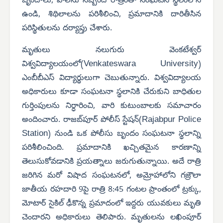
బృందాలు, పోలీసు సిబ్బంది రాత్రంతా సంఘటన స్థలంలోనే
ఉండి, శిథిలాలను పరిశీలించి, ప్రమాదానికి దారితీసిన
పరిస్థితులను దర్యాప్తు చేశారు.
మృతులు నలుగురు వెంకటేశ్వర్
Venkateswara University
విశ్వవిద్యాలయంలో(
)
ఎంబీబీఎస్ విద్యార్థులుగా చెబుతున్నారు. విశ్వవిద్యాలయ
అధికారులు కూడా సంఘటనా స్థలానికి చేరుకుని బాధితుల
గుర్తింపులను నిర్ధారించి, వారి కుటుంబాలకు సమాచారం
Rajabpur Police
అందించారు. రాజబ్‌పూర్ పోలీస్ స్టేషన్(
Station
) నుండి ఒక పోలీసు బృందం సంఘటనా స్థలాన్ని
పరిశీలించింది. ప్రమాదానికి ఖచ్చితమైన కారణాన్ని
తెలుసుకోవడానికి ప్రయత్నాలు జరుగుతున్నాయి. అదే రాత్రి
జరిగిన మరో విషాద సంఘటనలో, అమ్రోహాలోని గజ్రౌలా
జాతీయ రహదారి 9పై రాత్రి 8:45 గంటల ప్రాంతంలో ట్రక్కు,
మోటార్ సైకిల్ ఢీకొన్న ప్రమాదంలో ఇద్దరు యువకులు మృతి
చెందారని అధికారులు తెలిపారు. మృతులను లఖింపూర్