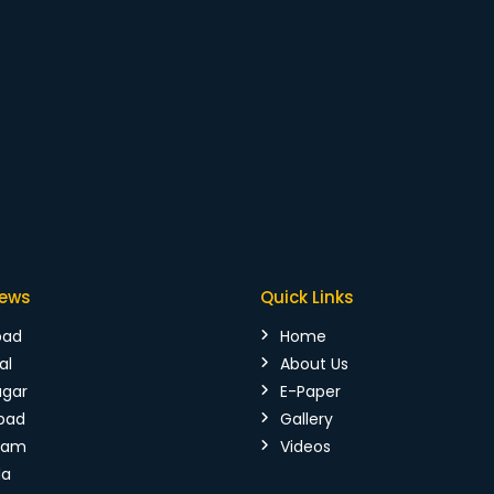
News
Quick Links
bad
Home
al
About Us
agar
E-Paper
bad
Gallery
mam
Videos
da