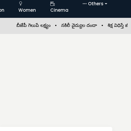
Others
on
Women
Cinema
బీజేపీ గెలుపే లక్ష్యం •
నకిలీ వైద్యుల దందా •
శిక్ష విధిస్తే జీవితకాల