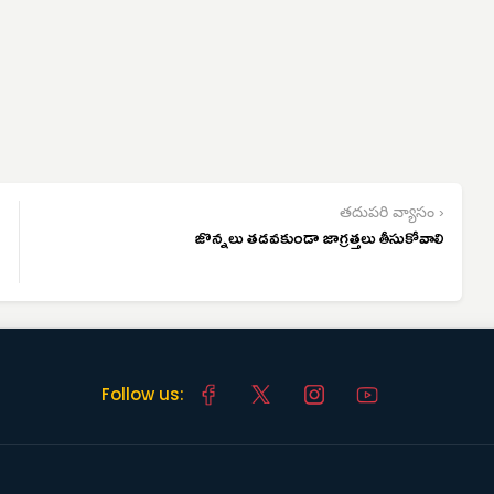
తదుపరి వ్యాసం ›
జొన్నలు తడవకుండా జాగ్రత్తలు తీసుకోవాలి
Follow us: