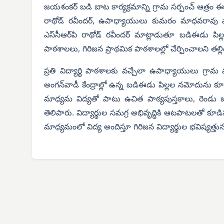
జయశంకర్ బడి బాట కార్యక్రమాన్ని గ్రామ సర్పంచ్ ఆత్రం ఈశ్
రాథోడ్ రవీందర్, ఉపాధ్యాయులు కుమరం మాధవరావు పాల
ఎస్‌సీఆర్‌పి రాథోడ్ రవీందర్ మాట్లాడుతూ బడిఈడు పిల
పాఠశాలలు, గిరిజన ప్రాథమిక పాఠశాలల్లో చేర్పించాలని తల్
ప్రతి విద్యార్థి పాఠశాలకు వచ్చేలా ఉపాధ్యాయులు గ్రామ మ
అంగన్‌వాడీ కేంద్రాల్లో ఉన్న బడిఈడు పిల్లల నమోదును 
మాధ్యమ విద్యతో పాటు ఉచిత పాఠ్యపుస్తకాలు, రెండు
తెలిపారు. విద్యార్థుల సమగ్ర అభివృద్ధికి ఆటపాటలతో కూడి
మాధ్యమంలో విద్య అందిస్తూ గిరిజన విద్యార్థుల భవిష్యత్తును