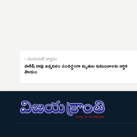
‹ మునుపటి వ్యాసం
హరీష్ రావు జన్మదినం సందర్భంగా మృతుల కుటుంబాలకు ఆర్థిక
సాయం