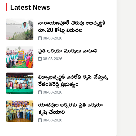
Latest News
నారాయణపూర్ చెరువు అభివృద్ధికి
రూ.20 కోట్లు విడుదల
08-08-2026
ప్రతి ఒక్కరూ మొక్కలు నాటాలి
08-08-2026
విద్యాభివృద్ధికి ఎనలేని కృషి చేస్తున్న
రేవంత్‌రెడ్డి ప్రభుత్వం
08-08-2026
యాదవుల ఐక్యతకు ప్రతి ఒక్కరూ
కృషి చేయాలి
08-08-2026