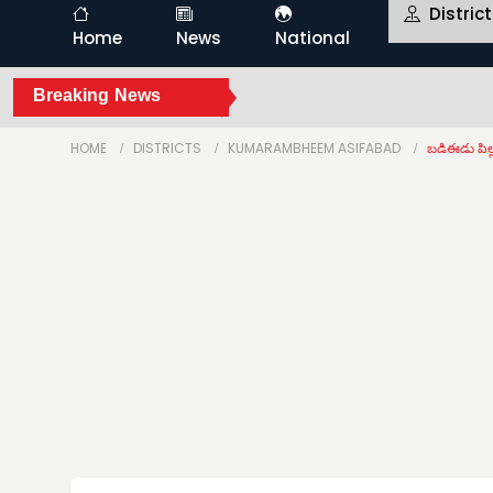
Distric
Home
News
National
Breaking News
HOME
DISTRICTS
KUMARAMBHEEM ASIFABAD
బడిఈడు పిల