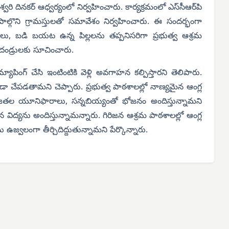
వరి దినకర్ ఆధ్వర్యంలో నిర్వహించారు. కార్యక్రమంలో ఎస్‌సీఆర్‌పి
్గొని గ్రామస్తులతో సమావేశం నిర్వహించారు.
ఈ సందర్భంగా
్లలు, బడి బయట ఉన్న పిల్లలను తప్పనిసరిగా ప్రభుత్వ ఆశ్రమ
లిదండ్రులకు సూచించారు.
్యాపింగ్ చేసి ఇంటింటికి వెళ్లి అవగాహన కల్పిస్తారని తెలిపారు.
కూడా చేపడతామని చెప్పారు.
ప్రభుత్వ పాఠశాలల్లో నాణ్యమైన ఆంగ్ల
 జతల యూనిఫారాలు, సన్నబియ్యంతో భోజనం అందిస్తున్నామని
న విద్యను అందిస్తున్నామన్నారు. గిరిజన ఆశ్రమ పాఠశాలల్లో ఆంగ్ల
 ఉజ్వలంగా తీర్చిదిద్దుతున్నామని పేర్కొన్నారు.