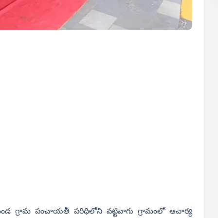
డ గ్రామ పంచాయతీ పరిధిలోని వట్టివాగు గ్రామంలో ఆచార్య