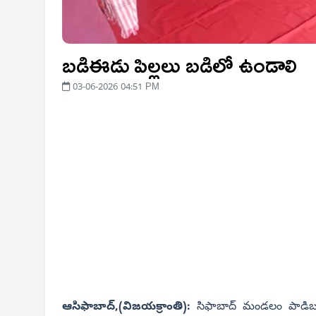
బడిఈడు పిల్లలు బడిలో ఉండాలి
03-06-2026 04:51 PM
ఆసిఫాబాద్,(విజయక్రాంతి):
సిఫాబాద్ మండలం పాడిబం