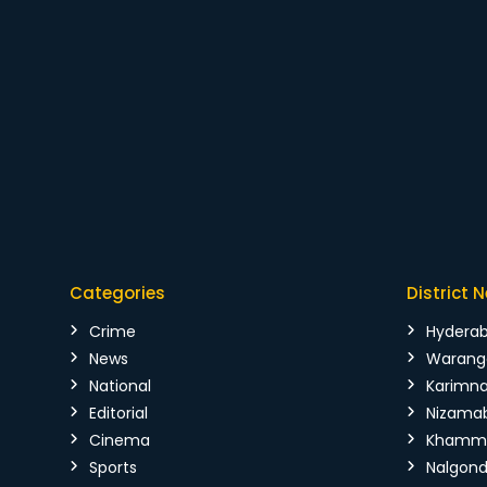
Categories
District 
Crime
Hydera
News
Warang
National
Karimn
Editorial
Nizama
Cinema
Kham
Sports
Nalgon