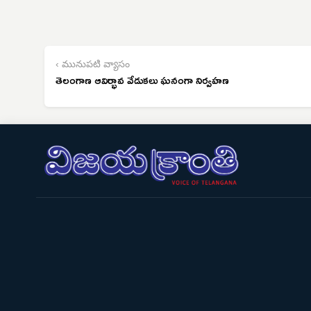
‹ మునుపటి వ్యాసం
తెలంగాణ ఆవిర్భావ వేడుకలు ఘనంగా నిర్వహణ