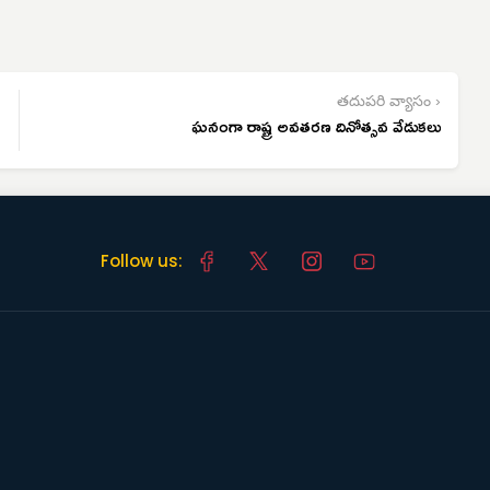
తదుపరి వ్యాసం ›
ఘనంగా రాష్ట్ర అవతరణ దినోత్సవ వేడుకలు
Follow us: