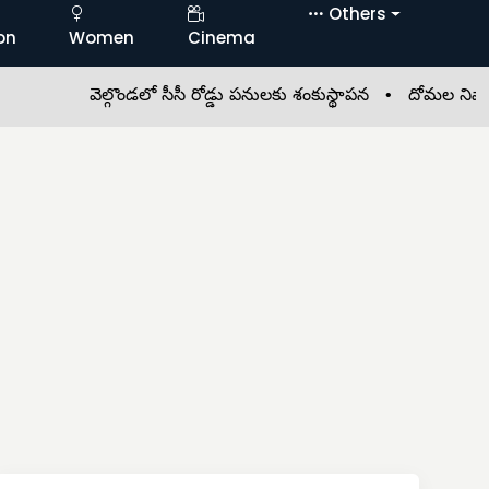
Others
on
Women
Cinema
వెల్గొండలో సీసీ రోడ్డు పనులకు శంకుస్థాపన •
దోమల నివారణకు ప్ర