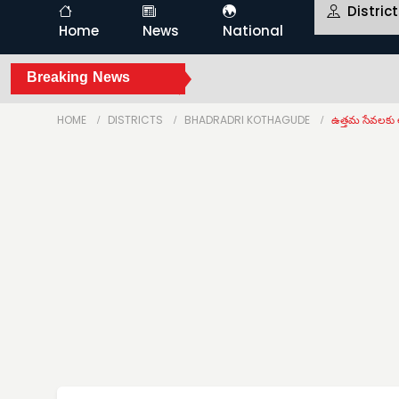
Distric
Home
News
National
Breaking News
HOME
DISTRICTS
BHADRADRI KOTHAGUDE
ఉత్తమ సేవలకు అ