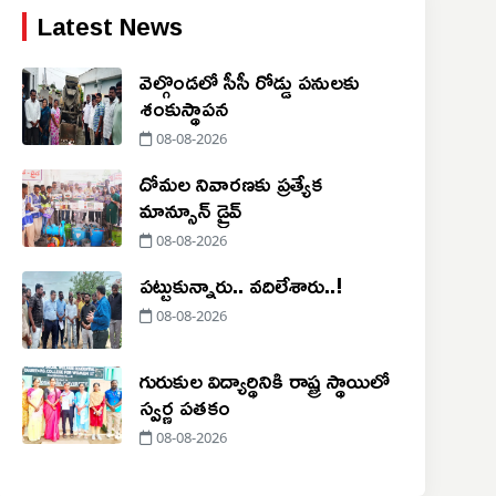
Latest News
వెల్గొండలో సీసీ రోడ్డు పనులకు
శంకుస్థాపన
08-08-2026
దోమల నివారణకు ప్రత్యేక
మాన్సూన్ డ్రైవ్
08-08-2026
పట్టుకున్నారు.. వదిలేశారు..!
08-08-2026
గురుకుల విద్యార్థినికి రాష్ట్ర స్థాయిలో
స్వర్ణ పతకం
08-08-2026