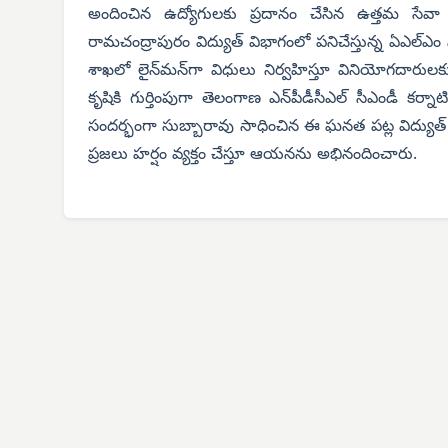
అందించిన ఉద్యోగులకు ప్రదానం చేసిన ఉత్తమ సేవ
రామచంద్రాపురం విద్యుత్ విభాగంలో పనిచేస్తున్న ఏఎల్‌ఎం
శాఖలో లైన్‌మన్‌గా విధులు నిర్వహిస్తూ వినియోగదారుల
కృషికి గుర్తింపుగా తెలంగాణ ఎన్‌పీడీసీఎల్ సీఎండీ కర్
సందర్భంగా సుబ్బారావు సాధించిన ఈ ఘనత పట్ల విద్యుత్
ప్రజలు హర్షం వ్యక్తం చేస్తూ ఆయనను అభినందించారు.