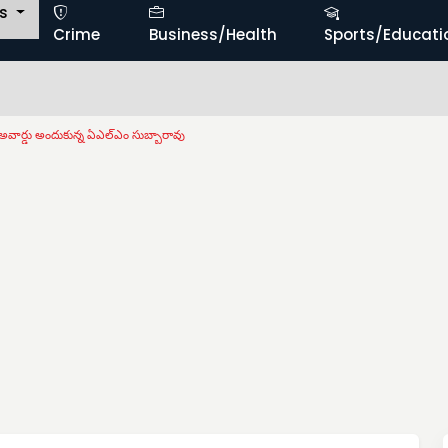
ts
Crime
Business/Health
Sports/Educati
వార్డు అందుకున్న ఏఎల్‌ఎం సుబ్బారావు