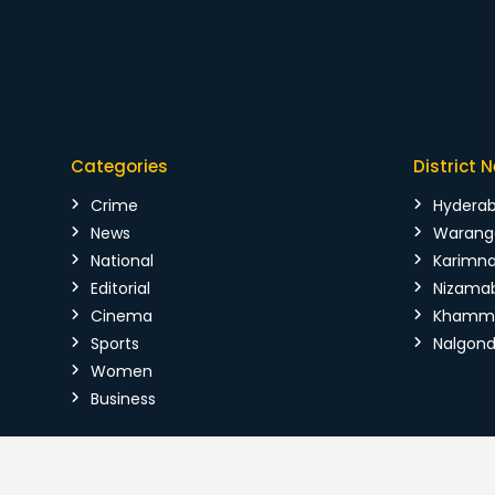
Categories
District 
Crime
Hydera
News
Warang
National
Karimn
Editorial
Nizama
Cinema
Kham
Sports
Nalgon
Women
Business
Copyright © 2