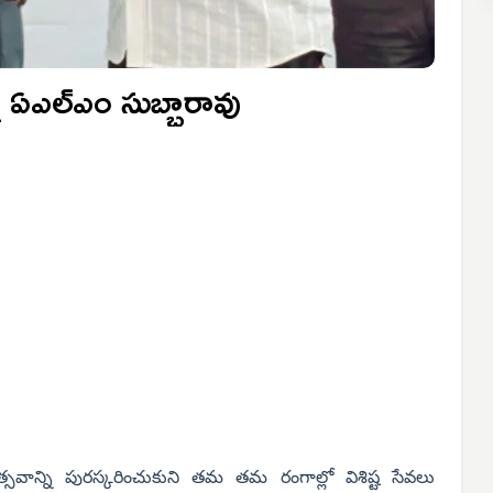
 ఏఎల్‌ఎం సుబ్బారావు
్సవాన్ని పురస్కరించుకుని తమ తమ రంగాల్లో విశిష్ట సేవలు