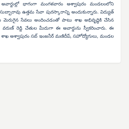
ా అవార్డుల్లో భాగంగా మంగళవారం అశ్వాపురం మండలంలోని
 సుబ్బారావు ఉత్తమ సేవా పురస్కారాన్ని అందుకున్నారు. విద్యుత్
కు మెరుగైన సేవలు అందించడంతో పాటు శాఖ అభివృద్ధికి చేసిన
నాటి వరుణ్ రెడ్డి చేతుల మీదుగా ఈ అవార్డును స్వీకరించారు. ఈ
 శాఖ అశ్వాపురం సబ్‌ ఇంజనీర్ మణిదీప్, సహోద్యోగులు, మండల