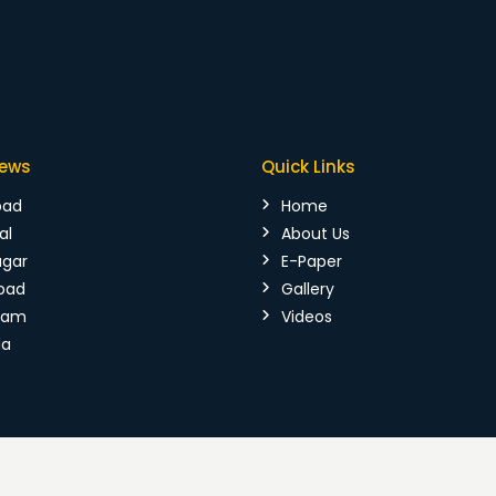
News
Quick Links
bad
Home
al
About Us
agar
E-Paper
bad
Gallery
mam
Videos
da
026 Vijaya Kranthi. All Rights Reserved.
Terms & Conditions
|
P