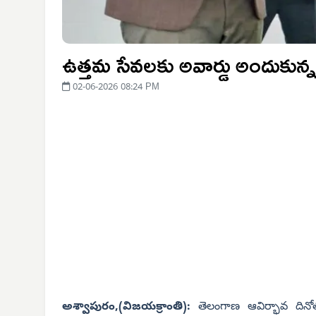
ఉత్తమ సేవలకు అవార్డు అందుకున్న
02-06-2026 08:24 PM
అశ్వాపురం,(విజయక్రాంతి):
తెలంగాణ ఆవిర్భావ దినోత