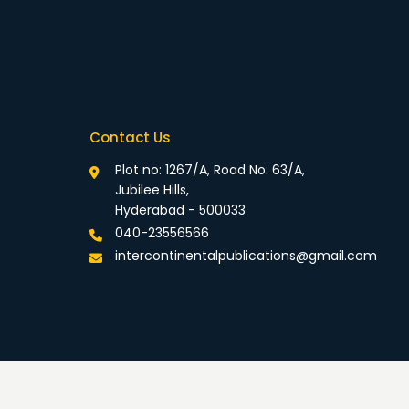
Contact Us
Plot no: 1267/A, Road No: 63/A,
Jubilee Hills,
Hyderabad - 500033
040-23556566
intercontinentalpublications@gmail.com
rivacy Policy