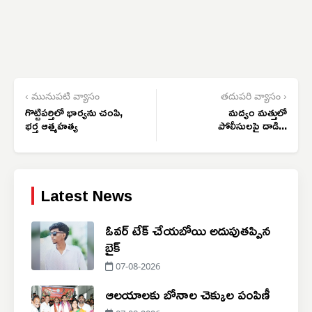
‹ మునుపటి వ్యాసం
తదుపరి వ్యాసం ›
గొట్టిపర్తిలో భార్యను చంపి,
మద్యం మత్తులో
భర్త ఆత్మహత్య
పోలీసులపై దాడి...
Latest News
ఓవర్ టేక్ చేయబోయి అదుపుతప్పిన
బైక్
07-08-2026
ఆలయాలకు బోనాల చెక్కుల పంపిణీ