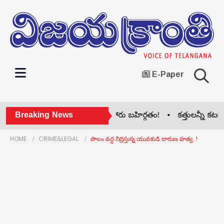
E-Paper
సిరిసిల్ల జిల్లా కాంగ్రెస్‌లో గ్రూప్ పోరు బహిర్గతం! •
Breaking News
కత్తులన్నీ కటకటా..
HOME
CRIME&LEGAL
పొలం వద్ద నిద్రిస్తున్న యువకుడి దారుణ హత్య..!