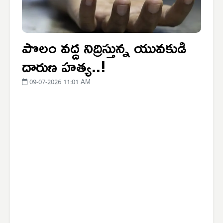
పొలం వద్ద నిద్రిస్తున్న యువకుడి
దారుణ హత్య..!
09-07-2026 11:01 AM