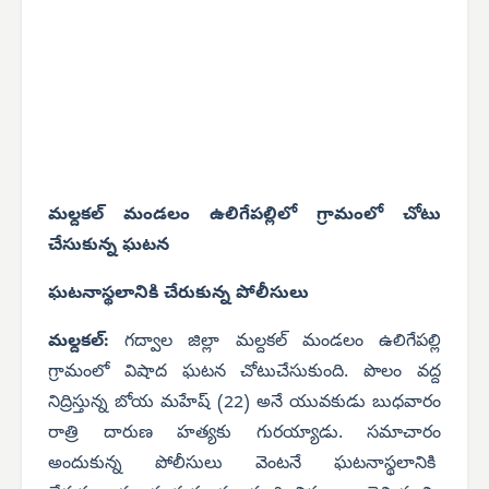
మల్దకల్ మండలం ఉలిగేపల్లిలో గ్రామంలో చోటు
చేసుకున్న ఘటన
ఘటనాస్థలానికి చేరుకున్న పోలీసులు
మల్దకల్:
గద్వాల జిల్లా మల్దకల్ మండలం ఉలిగేపల్లి
గ్రామంలో విషాద ఘటన చోటుచేసుకుంది. పొలం వద్ద
నిద్రిస్తున్న బోయ మహేష్ (22) అనే యువకుడు బుధవారం
రాత్రి దారుణ హత్యకు గురయ్యాడు. సమాచారం
అందుకున్న పోలీసులు వెంటనే ఘటనాస్థలానికి