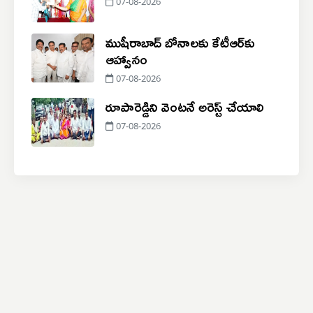
07-08-2026
ముషీరాబాద్ బోనాలకు కేటీఆర్‌కు
ఆహ్వానం
07-08-2026
రూపారెడ్డిని వెంటనే అరెస్ట్ చేయాలి
07-08-2026