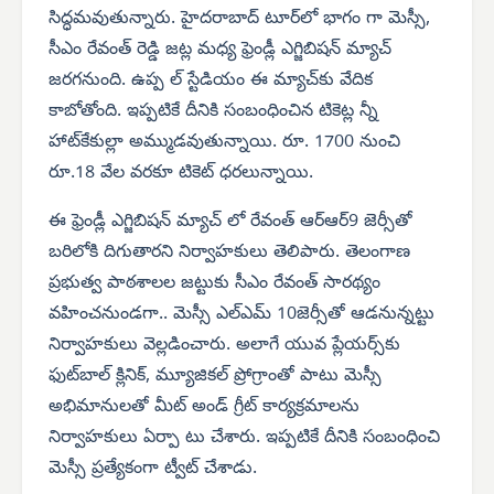
సిద్ధమవుతున్నారు. హైదరాబాద్ టూర్‌లో భాగం గా మెస్సీ,
సీఎం రేవంత్ రెడ్డి జట్ల మధ్య ఫ్రెండ్లీ ఎగ్జిబిషన్ మ్యాచ్
జరగనుంది. ఉప్ప ల్ స్టేడియం ఈ మ్యాచ్‌కు వేదిక
కాబోతోంది. ఇప్పటికే దీనికి సంబంధించిన టికెట్ల న్నీ
హాట్‌కేకుల్లా అమ్ముడవుతున్నాయి. రూ. 1700 నుంచి
రూ.18 వేల వరకూ టికెట్ ధరలున్నాయి.
ఈ ఫ్రెండ్లీ ఎగ్జిబిషన్ మ్యాచ్ లో రేవంత్ ఆర్‌ఆర్9 జెర్సీతో
బరిలోకి దిగుతారని నిర్వాహకులు తెలిపారు. తెలంగాణ
ప్రభుత్వ పాఠశాలల జట్టుకు సీఎం రేవంత్ సారథ్యం
వహించనుండగా.. మెస్సీ ఎల్‌ఎమ్ 10జెర్సీతో ఆడనున్నట్టు
నిర్వాహకులు వెల్లడించారు. అలాగే యువ ప్లేయర్స్‌కు
ఫుట్‌బాల్ క్లినిక్, మ్యూజికల్ ప్రోగ్రాంతో పాటు మెస్సీ
అభిమానులతో మీట్ అండ్ గ్రీట్ కార్యక్రమాలను
నిర్వాహకులు ఏర్పా టు చేశారు. ఇప్పటికే దీనికి సంబంధించి
మెస్సీ ప్రత్యేకంగా ట్వీట్ చేశాడు.