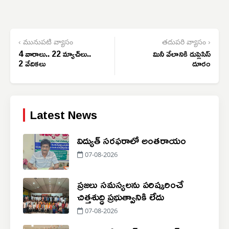
‹ మునుపటి వ్యాసం
తదుపరి వ్యాసం ›
4 వారాలు.. 22 మ్యాచ్‌లు..
మినీ వేలానికి డుప్లెసిస్
2 వేదికలు
దూరం
Latest News
విద్యుత్ సరఫరాలో అంతరాయం
07-08-2026
ప్రజలు సమస్యలను పరిష్కరించే
చిత్తశుద్ధి ప్రభుత్వానికి లేదు
07-08-2026