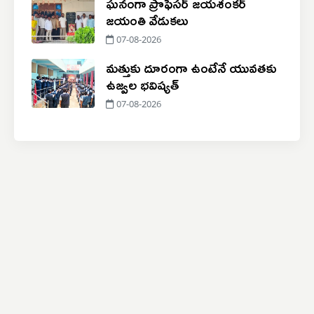
ఘనంగా ప్రొఫెసర్ జయశంకర్
జయంతి వేడుకలు
07-08-2026
మత్తుకు దూరంగా ఉంటేనే యువతకు
ఉజ్వల భవిష్యత్
07-08-2026