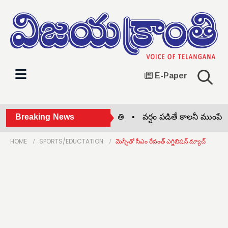
E-Paper
ుప పైపు.. అక్కడికక్కడే వ్యక్తి మృతి •
Breaking News
వర్షం పడితే కాలనీ ముంపే… ప
HOME
SPORTS/EDUCTATION
మెస్సీతో సీఎం రేవంత్ ఎగ్జిబిషన్ మ్యాచ్