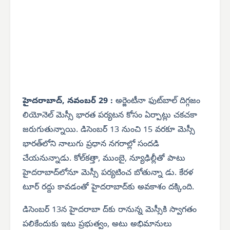
హైదరాబాద్, నవంబర్ 29 :
అర్జెంటీనా ఫుట్‌బాల్ దిగ్గజం
లియోనెల్ మెస్సీ భారత పర్యటన కోసం ఏర్పాట్లు చకచకా
జరుగుతున్నాయి. డిసెంబర్ 13 నుంచి 15 వరకూ మెస్సీ
భారత్‌లోని నాలుగు ప్రధాన నగరాల్లో సందడి
చేయనున్నాడు. కోల్‌కత్తా, ముంబై, న్యూఢిల్లీతో పాటు
హైదరాబాద్‌లోనూ మెస్సీ పర్యటించ బోతున్నా డు. కేరళ
టూర్ రద్దు కావడంతో హైదరాబాద్‌కు అవకాశం దక్కింది.
డిసెంబర్ 13న హైదరాబా ద్‌కు రానున్న మెస్సీకి స్వాగతం
పలికేందుకు ఇటు ప్రభుత్వం, అటు అభిమానులు