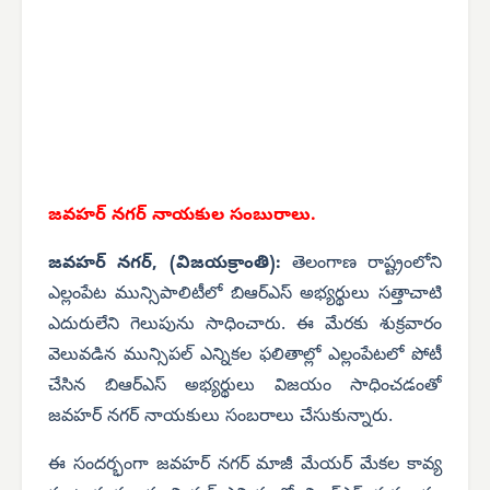
జవహర్ నగర్ నాయకుల సంబురాలు.
జవహర్ నగర్, (విజయక్రాంతి):
తెలంగాణ రాష్ట్రంలోని
ఎల్లంపేట మున్సిపాలిటీలో బిఆర్ఎస్ అభ్యర్థులు సత్తాచాటి
ఎదురులేని గెలుపును సాధించారు. ఈ మేరకు శుక్రవారం
వెలువడిన మున్సిపల్ ఎన్నికల ఫలితాల్లో ఎల్లంపేటలో పోటీ
చేసిన బిఆర్ఎస్ అభ్యర్థులు విజయం సాధించడంతో
జవహర్ నగర్ నాయకులు సంబరాలు చేసుకున్నారు.
ఈ సందర్భంగా జవహర్ నగర్ మాజీ మేయర్ మేకల కావ్య