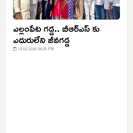
ఎల్లంపేట గడ్డ.. బీఆర్ఎస్ కు
ఎదురులేని జీవగడ్డ
13-02-2026 06:35 PM