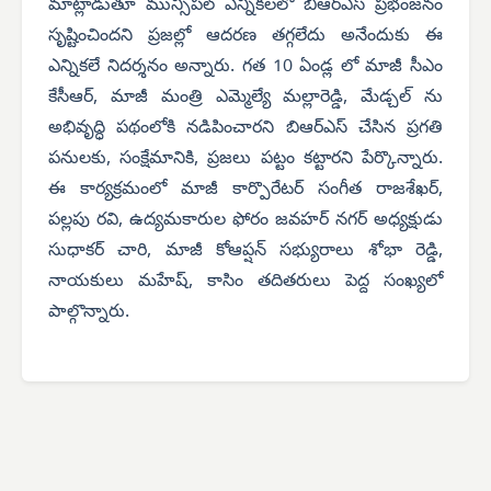
మాట్లాడుతూ మున్సిపల్ ఎన్నికలలో బిఆర్ఎస్ ప్రభంజనం
సృష్టించిందని ప్రజల్లో ఆదరణ తగ్గలేదు అనేందుకు ఈ
ఎన్నికలే నిదర్శనం అన్నారు. గత 10 ఏండ్ల లో మాజీ సీఎం
కేసీఆర్, మాజీ మంత్రి ఎమ్మెల్యే మల్లారెడ్డి, మేడ్చల్ ను
అభివృద్ధి పథంలోకి నడిపించారని బిఆర్ఎస్ చేసిన ప్రగతి
పనులకు, సంక్షేమానికి, ప్రజలు పట్టం కట్టారని పేర్కొన్నారు.
ఈ కార్యక్రమంలో మాజీ కార్పొరేటర్ సంగీత రాజశేఖర్,
పల్లపు రవి, ఉద్యమకారుల ఫోరం జవహర్ నగర్ అధ్యక్షుడు
సుధాకర్ చారి, మాజీ కోఆప్షన్ సభ్యురాలు శోభా రెడ్డి,
నాయకులు మహేష్, కాసిం తదితరులు పెద్ద సంఖ్యలో
పాల్గొన్నారు.