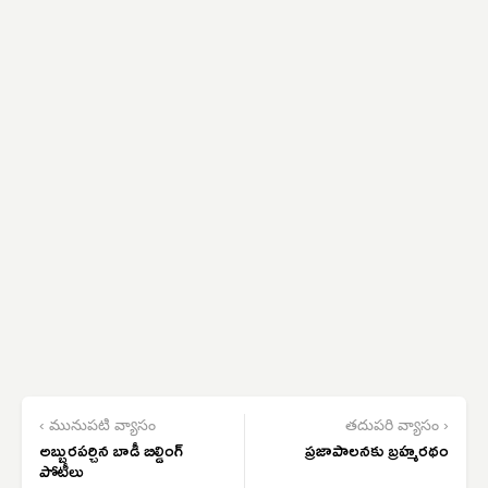
‹ మునుపటి వ్యాసం
తదుపరి వ్యాసం ›
అబ్బురపర్చిన బాడీ బిల్డింగ్
ప్రజాపాలనకు బ్రహ్మరథం
పోటీలు