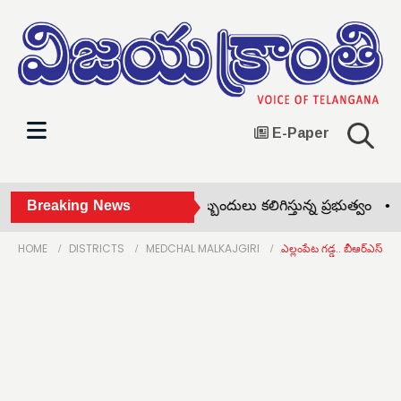
E-Paper
రైతులకు యూరియా కోసం ఇబ్బందులు కలిగిస్తున్న ప్రభుత్వం •
Breaking News
ఘనం
HOME
DISTRICTS
MEDCHAL MALKAJGIRI
ఎల్లంపేట గడ్డ.. బీఆర్ఎస్ కు 