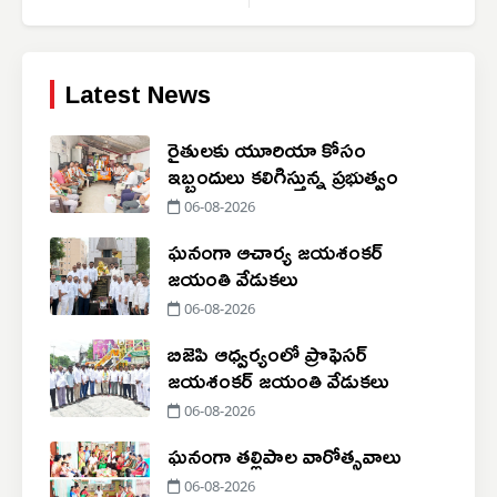
Latest News
రైతులకు యూరియా కోసం
ఇబ్బందులు కలిగిస్తున్న ప్రభుత్వం
06-08-2026
ఘనంగా ఆచార్య జయశంకర్
జయంతి వేడుకలు
06-08-2026
బిజెపి ఆధ్వర్యంలో ప్రొఫెసర్
జయశంకర్ జయంతి వేడుకలు
06-08-2026
ఘనంగా తల్లిపాల వారోత్సవాలు
06-08-2026