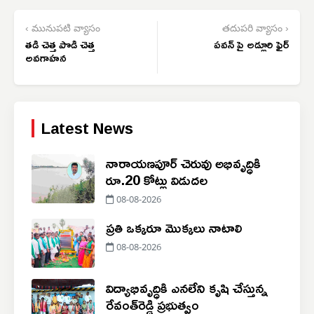
‹ మునుపటి వ్యాసం
తదుపరి వ్యాసం ›
తడి చెత్త పొడి చెత్త
పవన్ పై అడ్లూరి ఫైర్
అవగాహన
Latest News
నారాయణపూర్ చెరువు అభివృద్ధికి
రూ.20 కోట్లు విడుదల
08-08-2026
ప్రతి ఒక్కరూ మొక్కలు నాటాలి
08-08-2026
విద్యాభివృద్ధికి ఎనలేని కృషి చేస్తున్న
రేవంత్‌రెడ్డి ప్రభుత్వం