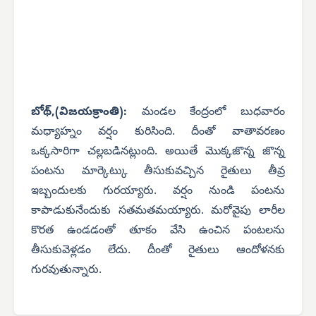
బోథ్,(విజయక్రాంతి):
మండల కేంద్రంలో బుధవారం
మధ్యాహ్నం వర్షం కురిసింది. దీంతో వాతావరణం
ఒక్కసారిగా చల్లబడినట్లుంది. అయితే మొక్కజొన్న జొన్న
పంటను మార్కెట్కు తీసుకువచ్చిన రైతులు తీవ్ర
ఇబ్బందులకు గురయ్యారు. వర్షం నుండి పంటను
కాపాడుకునేందుకు సతమతమయ్యారు. మరోవైపు లారీల
కొరత ఉండడంతో తూకం వేసి ఉంచిన పంటలను
తీసుకువెళ్లడం లేదు. దీంతో రైతులు ఆందోళనకు
గురవుతున్నారు.