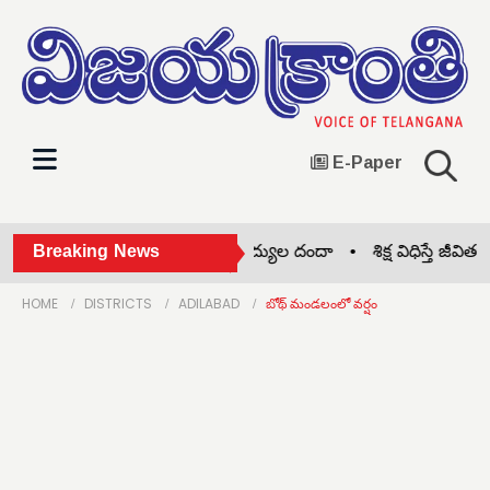
E-Paper
బీజేపీ గెలుపే లక్ష్యం •
Breaking News
నకిలీ వైద్యుల దందా •
శిక్ష విధిస్తే జీవితకాల
HOME
DISTRICTS
ADILABAD
బోథ్ మండలంలో వర్షం