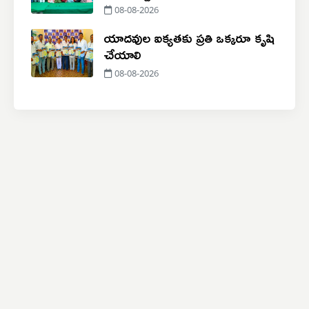
08-08-2026
యాదవుల ఐక్యతకు ప్రతి ఒక్కరూ కృషి
చేయాలి
08-08-2026