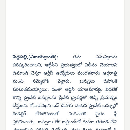
పెద్దపల్లి,(విజయక్రాంతి):
తమ సమస్యలను
పరిష్కరించాలని, ఆర్టీసీని ప్రభుత్వంలో విలీనం చేయాలని
డిమాండ్‌ చేస్తూ ఆర్టీసీ ఉద్యోగులు మంగళవారం ఆర్థరాత్రి
నుంచి సమ్మెలోకి వెళ్లారు. బస్సులు డిపోలకే
పరిమితమయ్యాయి. దీంతో ఆర్టీసీ యాజమాన్యం విధిలేక
కొన్ని ప్రైవేట్‌ బస్సులను ప్రేవేట్‌ డ్రైవర్లతో తిప్పే ప్రయత్నం
చేస్తుంది. గోదావరిఖని బస్ డిపోకు చెందిన ప్రైవేట్‌ బస్సుల్లో
కండక్టర్‌ లేకపోవటంతో మగవారికి సైతం ఫ్రీ
ప్రకటించారు.
బస్సులు లేక బస్టాండ్‌లో గంటల తరబడి వేచి