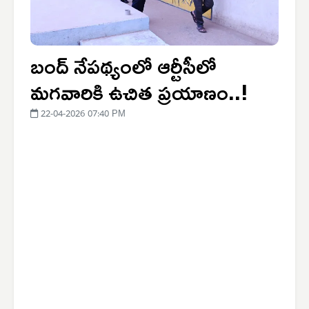
బంద్ నేపథ్యంలో ఆర్టీసీలో
మగవారికి ఉచిత ప్రయాణం..!
22-04-2026 07:40 PM