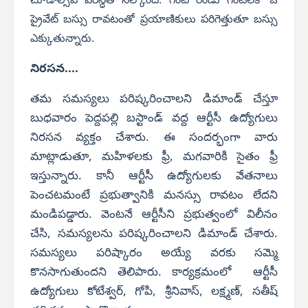
చూడాల్సిప పరిస్ధితి నెల్కోంది. గంట రెండు గంటలకో ఓ
ప్రైవేట్‌ బస్సు రావటంతో ప్రయాణికులు పరిగెత్తుతూ బస్సు
ఎక్కుతున్నారు.
నిరసన....
తమ సమస్యలు పరిష్కరించాలని డిమాండ్‌ చేస్తూ
బుధవారం పెద్దపల్లి బస్టాండ్‌ వద్ద ఆర్టీసీ ఉద్యోగులు
నిరసన వ్యక్తం చేశారు. ఈ సందర్భంగా వారు
మాట్లాడుతూ, మహిళలకు ఫ్రీ, మగవారికి సైతం ఫ్రీ
ఇస్తున్నారు. కానీ ఆర్టీసీ ఉద్యోగులకు వేతనాలు
పెంచటమంటే ప్రభుత్వానికి మనస్సు రావటం లేదని
మండిపడ్డారు. వెంటనే ఆర్టీసీని ప్రభుత్వంలో విలీనం
చేసి, సమస్యలను పరిష్కరించాలని డిమాండ్‌ చేశారు.
సమస్యలు పరిష్కారం అయ్యే వరకు సమ్మె
కొనసాగుతుందని తెలిపారు. కార్యక్రమంలో ఆర్టీసీ
ఉద్యోగులు కోటేశ్వర్‌, గోపి, శ్రీనివాస్, లక్ష్మణ్‌, సతీష్‌