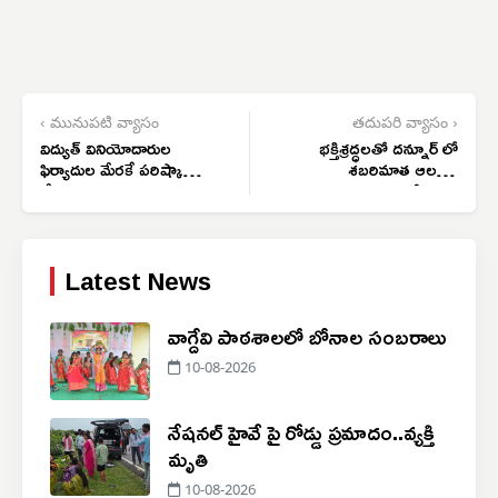
‹ మునుపటి వ్యాసం
తదుపరి వ్యాసం ›
విద్యుత్ వినియోదారుల
భక్తిశ్రద్ధలతో దన్నూర్ లో
ఫిర్యాదుల మేరకే పరిష్కార
శబరిమాత ఆలయ
వేదిక
వార్షికోత్సవం
Latest News
వాగ్దేవి పాఠశాలలో బోనాల సంబరాలు
10-08-2026
నేషనల్ హైవే పై రోడ్డు ప్రమాదం..‌వ్యక్తి
మృతి
10-08-2026