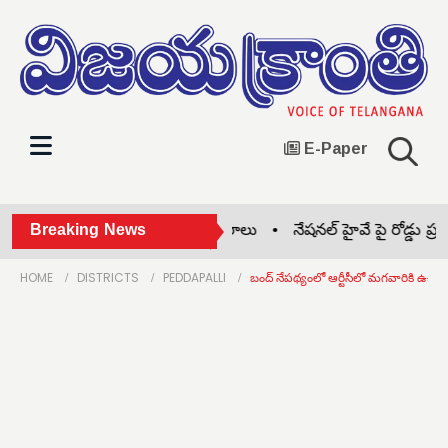
E-Paper
వాగ్దేవి పాఠశాలలో బోనాల సంబరాలు •
Breaking News
నేషనల్ హైవే పై రోడ్డు ప్రమాదం
HOME
DISTRICTS
PEDDAPALLI
బంద్ నేపథ్యంలో ఆర్టీసీలో మగవారికి ఉచిత