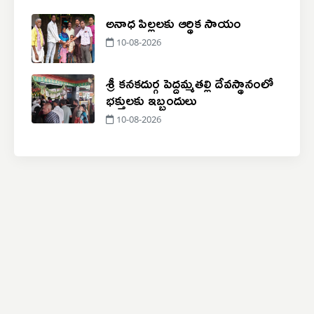
అనాధ పిల్లలకు ఆర్థిక సాయం
10-08-2026
శ్రీ కనకదుర్గ పెద్దమ్మతల్లి దేవస్థానంలో
భక్తులకు ఇబ్బందులు
10-08-2026