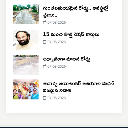
గుంతలమయమైన రోడ్డు.. అవస్థల్లో
ప్రజలు..
07-08-2026
15 నుంచి కొత్త రేషన్ కార్డులు
07-08-2026
అధ్వానంగా మారిన రోడ్లు
07-08-2026
ఆచార్య జయశంకర్ ఆశయాల సాధనే
నిజమైన నివాళి
07-08-2026