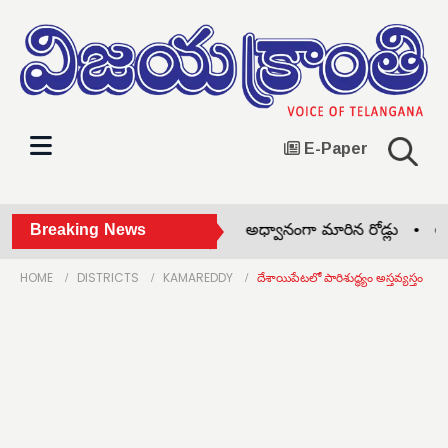
E-Paper
15 నుంచి కొత్త రేషన్ కార్డులు •
Breaking News
అధ్వానంగా మారిన రోడ్లు •
అక్రమ 
HOME
DISTRICTS
KAMAREDDY
దేశాయిపేటలో పారిశుద్ధ్యం అస్తవ్యస్తం