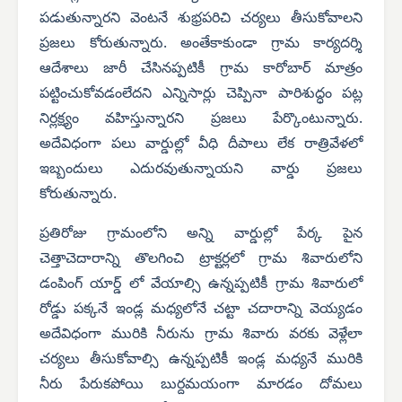
పడుతున్నారని వెంటనే శుభ్రపరిచి చర్యలు తీసుకోవాలని
ప్రజలు కోరుతున్నారు. అంతేకాకుండా గ్రామ కార్యదర్శి
ఆదేశాలు జారీ చేసినప్పటికీ గ్రామ కారోబార్ మాత్రం
పట్టించుకోవడంలేదని ఎన్నిసార్లు చెప్పినా పారిశుద్ధం పట్ల
నిర్లక్ష్యం వహిస్తున్నారని ప్రజలు పేర్కొంటున్నారు.
అదేవిధంగా పలు వార్డుల్లో వీధి దీపాలు లేక రాత్రివేళలో
ఇబ్బందులు ఎదురవుతున్నాయని వార్డు ప్రజలు
కోరుతున్నారు.
ప్రతిరోజు గ్రామంలోని అన్ని వార్డుల్లో పేర్క పైన
చెత్తాచెదారాన్ని తొలగించి ట్రాక్టర్లలో గ్రామ శివారులోని
డంపింగ్ యార్డ్ లో వేయాల్సి ఉన్నప్పటికీ గ్రామ శివారులో
రోడ్డు పక్కనే ఇండ్ల మధ్యలోనే చట్టా చదారాన్ని వెయ్యడం
అదేవిధంగా మురికి నీరును గ్రామ శివారు వరకు వెళ్లేలా
చర్యలు తీసుకోవాల్సి ఉన్నప్పటికీ ఇండ్ల మధ్యనే మురికి
నీరు పేరుకపోయి బుర్దమయంగా మారడం దోమలు