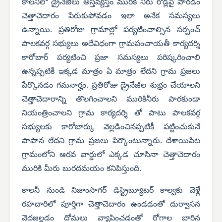
కాలనీలో డ్రైనేజీలు అస్తవ్యస్తం మురికి నీరు రోడ్లపై పారడం
చెత్తాచెదారం పేరుకుపోవడం ఇలా అనేక సమస్యలు
ఉన్నాయి. ప్రతిరోజు గ్రామాల్లో పర్యటించాల్సిన సర్పంచ్
పాలకవర్గ సభ్యులు అదేవిధంగా గ్రామపంచాయతీ కార్యదర్శి
కారోబార్ పర్యటించి ప్రజా సమస్యలు పరిష్కరించాలి
ఉన్నప్పటికీ ఇక్కడ మాత్రం ఏ మాత్రం లేదని గ్రామ ప్రజలు
పేర్కొనడం గమనార్హం. ప్రతిరోజు డ్రైనేజీల శుభ్రం చేయాలని
చెత్తాచెదారాన్ని తొలగించాలని మురికినీరు పారకుండా
నియంత్రించాలని గ్రామ కార్యదర్శి తో పాటు పాలకవర్గ
సభ్యులకు కారోబార్కు వెల్లడించినప్పటికీ పట్టించుకునే
పాపాన లేదని గ్రామ ప్రజలు పేర్కొంటున్నారు. దేశాయిపేట
గ్రామంలోని ఆరవ వార్డులో ఎక్కడ చూసినా చెత్తాచెదారం
మురికి మీరు బురదమయం కనిపిస్తుంది.
కాలనీ నుండి నిజాంసాగర్ డిస్ట్రిబ్యూటర్ కాల్వకు వెళ్లే
రహదారిలో పూర్తిగా చెత్తాచెదారం ఉండడంతో దుర్వాసన
వెదజల్లడం దోమలు వ్యాపించడంతో రోగాల బారిన