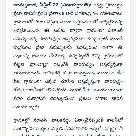
బాన్సువాడ, ఏప్రిల్ 22 (విజయక్రాంతి):
రాష్ట్ర ప్రభుత్వం
ప్రజా పాలన ప్రగతి ప్రణాళిక అనే పథకాన్ని 99 రోజులపాటు
గ్రామాలతో పాటు పట్టణ మండల ప్రాంతాలలో కార్యక్రమాన్ని
నిర్వహించింది. ఈ పథకం ద్వారా గ్రామంలో ఎలాంటి
సమస్యలున్న పారిశుద్ధ్యం అస్తవ్యస్తంగా ఉన్నప్పటికీ వెంటనే
శుభ్రపరిచి ప్రజా సమస్యలను పరిష్కరించే దిశగా ఈ
పథకాన్ని అమలు చేయాల్సి ఉన్నప్పటికీ కొన్ని గ్రామాలలో
పట్టణ ప్రాంతాల్లో ఇప్పటికీ పారిశుధ్యం అస్తవ్యస్తంగా
తయారయింది. కామారెడ్డి జిల్లా బాన్సువాడ మండలం దేశ
పేట గ్రామంలో ఎక్కడ చూసిన అస్తవ్యస్తంగా పారిశుద్ధం
రోడ్లపై కాలనీలలో కనిపిస్తోంది. మురికి నీరు బురదమయంగా
మారి దుర్వాసన వెదజల్లడంతో ప్రజలు రోగాల బారిన
పడుతున్నారు.
గ్రామాల్లో నూతన పాలకవర్గం ఏర్పాటైనప్పటికీ కాలనీలో
నెలకొన్న సమస్యలు ఎక్కడ వేసిన గొంగళి అక్కడే ఉన్నట్లు ఏ