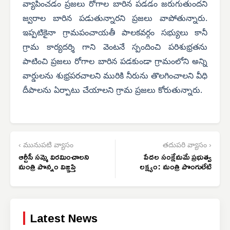
వ్యాపించడం ప్రజలు రోగాల బారిన పడడం జరుగుతుందని
జ్వరాల బారిన పడుతున్నారని ప్రజలు వాపోతున్నారు.
ఇప్పటికైనా గ్రామపంచాయతీ పాలకవర్గం సభ్యులు కానీ
గ్రామ కార్యదర్శి గాని వెంటనే స్పందించి పరిశుభ్రతను
పాటించి ప్రజలు రోగాల బారిన పడకుండా గ్రామంలోని అన్ని
వార్డులను శుభ్రపరచాలని మురికి నీరును తొలగించాలని వీధి
దీపాలను ఏర్పాటు చేయాలని గ్రామ ప్రజలు కోరుతున్నారు.
‹ మునుపటి వ్యాసం
తదుపరి వ్యాసం ›
ఆర్టీసీ సమ్మె విరమించాలని
పేదల సంక్షేమమే ప్రభుత్వ
మంత్రి పొన్నం విజ్ఞప్తి
లక్ష్యం: మంత్రి పొంగులేటి
Latest News