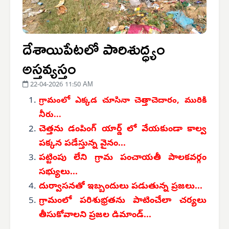
దేశాయిపేటలో పారిశుద్ధ్యం
అస్తవ్యస్తం
22-04-2026 11:50 AM
గ్రామంలో ఎక్కడ చూసినా చెత్తాచెదారం, మురికి
నీరు...
చెత్తను డంపింగ్ యార్డ్ లో వేయకుండా కాల్వ
పక్కన పడేస్తున్న వైనం...
పట్టింపు లేని గ్రామ పంచాయతీ పాలకవర్గం
సభ్యులు...
దుర్వాసనతో ఇబ్బందులు పడుతున్న ప్రజలు...
గ్రామంలో పరిశుభ్రతను పాటించేలా చర్యలు
తీసుకోవాలని ప్రజల డిమాండ్...