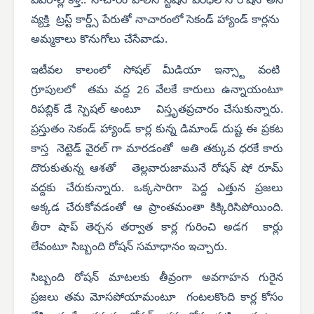
వివరాల్లోకెళ్తే.. నాచారం పోలీస్ స్టేషన్ పరిధిలోని రోషన్ అనే
వ్యక్తి ట్రస్ట్ కార్డ్స్ పేరుతో నాచారంలో సెకండ్ హ్యాండ్ కార్లను
అమ్మకాలు కొనుగోలు చేసేవాడు.
ఇటీవల కాలంలో సోషల్ మీడియా ఇన్స్టా వంటి
గ్రూపులలో తమ వద్ద 26 వేలకే కారులు ఉన్నాయంటూ
రిపబ్లిక్ డే స్పెషల్ అంటూ విస్తృతప్రచారం చేసుకున్నారు.
ప్రస్తుతం సెకండ్ హ్యాండ్ కార్ల కున్న డిమాండ్ దుష్ట ఈ ప్రకట
కాస్త నెట్టెడ్ వైరల్ గా మారడంతో అతి తక్కువ ధరకే కారు
దొరుకుతున్న ఆశతో తెల్లవారుజామునే రోషన్ షో రూమ్
వద్దకు చేరుకున్నారు. ఒక్కసారిగా పెద్ద ఎత్తున ప్రజలు
అక్కడ చేరుకోవడంతో ఆ ప్రాంతమంతా కిక్కిరిసిపోయింది.
తీరా షాప్ తెర్చన తర్వాత కార్ల గురించి అడగ కార్లు
లేవంటూ సిబ్బంది రోషన్ సమాధానం ఇచ్చారు.
సిబ్బంది రోషన్ మాటలకు తీవ్రంగా అవగాహన గురైన
ప్రజలు తమ మోసపోయామంటూ గంటలకొంది కార్ల కోసం