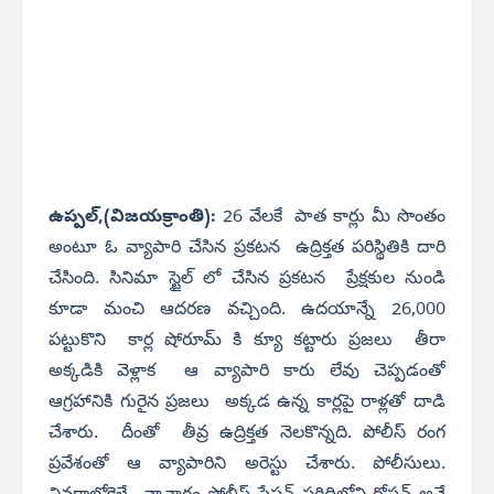
ఉప్పల్,(విజయక్రాంతి):
26 వేలకే పాత కార్లు మీ సొంతం
అంటూ ఓ వ్యాపారి చేసిన ప్రకటన ఉద్రిక్తత పరిస్థితికి దారి
చేసింది. సినిమా స్టైల్ లో చేసిన ప్రకటన ప్రేక్షకుల నుండి
కూడా మంచి ఆదరణ వచ్చింది. ఉదయాన్నే 26,000
పట్టుకొని కార్ల షోరూమ్ కి క్యూ కట్టారు ప్రజలు తీరా
అక్కడికి వెళ్లాక ఆ వ్యాపారి కారు లేవు చెప్పడంతో
ఆగ్రహానికి గురైన ప్రజలు అక్కడ ఉన్న కార్లపై రాళ్లతో దాడి
చేశారు. దీంతో తీవ్ర ఉద్రిక్తత నెలకొన్నది. పోలీస్ రంగ
ప్రవేశంతో ఆ వ్యాపారిని అరెస్టు చేశారు. పోలీసులు.