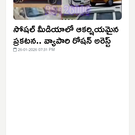
సోషల్ మీడియాలో ఆకర్షియమైన
ప్రకటన.. వ్యాపారి రోషన్ అరెస్ట్
26-01-2026 07:31 PM