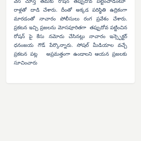
వేసి చూస్తే తమకు రోషన్ తప్పుదోవ పట్టించాడంటూ
రాళ్లతో దాడి చేశారు. దీంతో అక్కడ పరిస్థితి ఉద్రికంగా
మారడంతో నాచారం పోలీసులు రంగ ప్రవేశం చేశారు.
ప్రకటన ఇచ్చి ప్రజలను మోసపూరితగా తప్పుదోవ పట్టించిన
రోషన్ పై కేసు నమోదు చేసినట్లు నాచారం ఇన్స్పెక్టర్
ధనంజయ గౌడ్ పేర్కొన్నారు. సోషల్ మీడియాల వచ్చే
ప్రకటన పట్ల అప్రమత్తంగా ఉండాలని ఆయన ప్రజలకు
సూచించారు