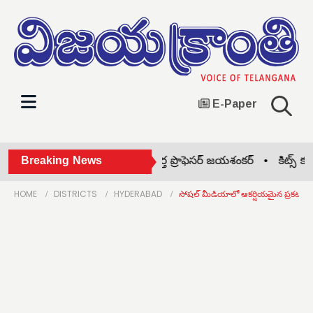
E-Paper
ెలంగాణ రాష్ట్ర సాధన సిద్ధాంతకర్త ప్రొఫెసర్ జయశంకర్ •
Breaking News
కిట్స్ కళాశా
HOME
DISTRICTS
HYDERABAD
సోషల్ మీడియాలో ఆకర్షియమైన ప్రకటన.. వ్య