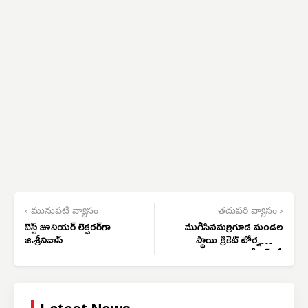
‹ మునుపటి వ్యాసం
తదుపరి వ్యాసం ›
బెస్ట్ జూనియర్ లెక్చరర్‌గా
ముగిసినమర్రిగూడ మండల
జి.శ్రీనివాస్
స్థాయి క్రికెట్ టోర్నమెంట్
సీజన్ -1