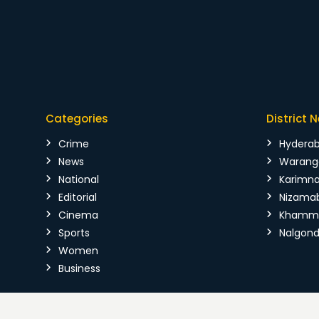
Categories
District 
Crime
Hydera
News
Warang
National
Karimn
Editorial
Nizama
Cinema
Kham
Sports
Nalgon
Women
Business
Copyright © 2