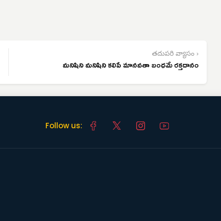
తదుపరి వ్యాసం ›
మనిషిని మనిషిని కలిపే మానవతా బంధమే రక్తదానం
Follow us: