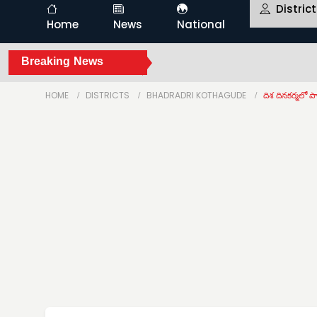
Distric
Home
News
National
Breaking News
HOME
DISTRICTS
BHADRADRI KOTHAGUDE
దిశ దినకర్మలో పాల