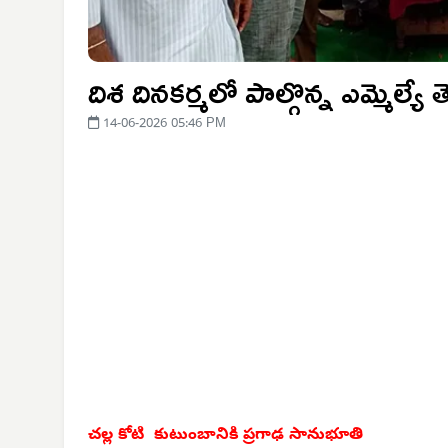
దిశ దినకర్మలో పాల్గొన్న ఎమ్మెల్యే త
14-06-2026 05:46 PM
చల్ల కోటి కుటుంబానికి ప్రగాఢ సానుభూతి