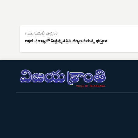
‹ మునుపటి వ్యాసం
అధిక సంఖ్యలో పెద్దమ్మతల్లిని దర్శించుకున్న భక్తులు