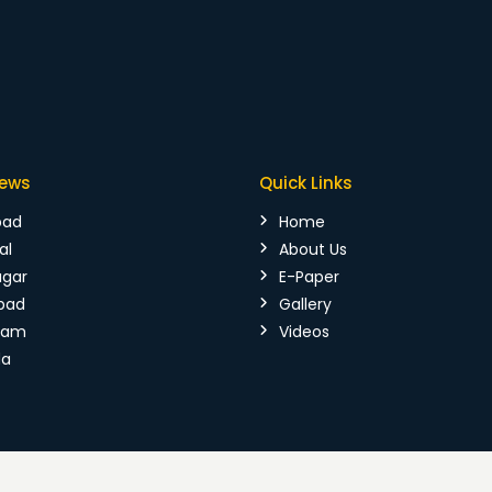
News
Quick Links
bad
Home
al
About Us
agar
E-Paper
bad
Gallery
mam
Videos
da
026 Vijaya Kranthi. All Rights Reserved.
Terms & Conditions
|
P