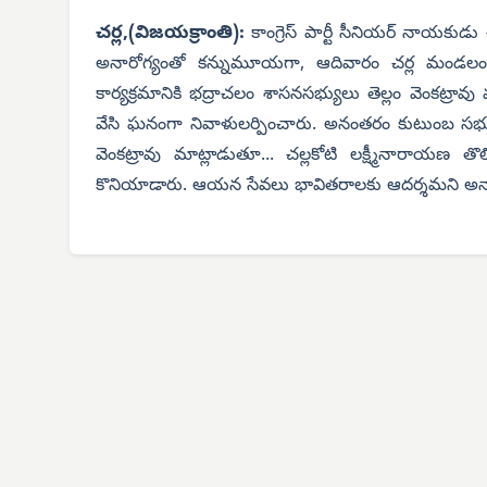
చర్ల,(విజయక్రాంతి):
కాంగ్రెస్ పార్టీ సీనియర్ నాయకుడు
అనారోగ్యంతో కన్నుమూయగా, ఆదివారం చర్ల మండలం గొం
కార్యక్రమానికి భద్రాచలం శాసనసభ్యులు తెల్లం వెంకట్రా
వేసి ఘనంగా నివాళులర్పించారు. అనంతరం కుటుంబ సభ్
వెంకట్రావు మాట్లాడుతూ... చల్లకోటి లక్ష్మీనారాయణ తొల
కొనియాడారు. ఆయన సేవలు భావితరాలకు ఆదర్శమని అన్నార