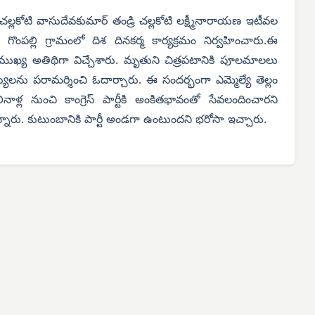
 చల్లకోటి వాసుదేవకుమార్ తండ్రి చల్లకోటి లక్ష్మీనారాయణ ఇటీవల
పల్లి గ్రామంలో దిశ దినకర్మ కార్యక్రమం నిర్వహించారు.ఈ
వు ముఖ్య అతిథిగా విచ్చేశారు. మృతుని చిత్రపటానికి పూలమాలలు
యులను పరామర్శించి ఓదార్చారు.
ఈ సందర్భంగా ఎమ్మెల్యే తెల్లం
ినాళ్ల నుంచి కాంగ్రెస్ పార్టీకి అంకితభావంతో సేవలందించారని
ు. కుటుంబానికి పార్టీ అండగా ఉంటుందని భరోసా ఇచ్చారు.