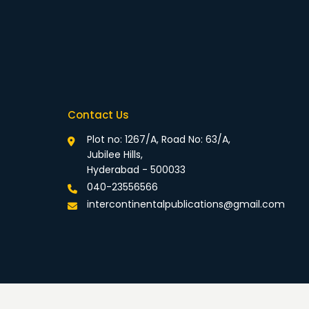
Contact Us
Plot no: 1267/A, Road No: 63/A,
Jubilee Hills,
Hyderabad - 500033
040-23556566
intercontinentalpublications@gmail.com
rivacy Policy