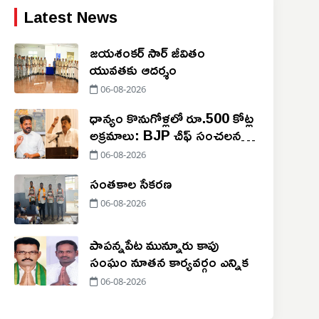
Latest News
జయశంకర్ సార్ జీవితం
యువతకు ఆదర్శం
06-08-2026
ధాన్యం కొనుగోళ్లలో రూ.500 కోట్ల
అక్రమాలు: BJP చీఫ్ సంచలన
వ్యాఖ్యలు
06-08-2026
సంతకాల సేకరణ
06-08-2026
పాపన్నపేట మున్నూరు కాపు
సంఘం నూతన కార్యవర్గం ఎన్నిక
06-08-2026