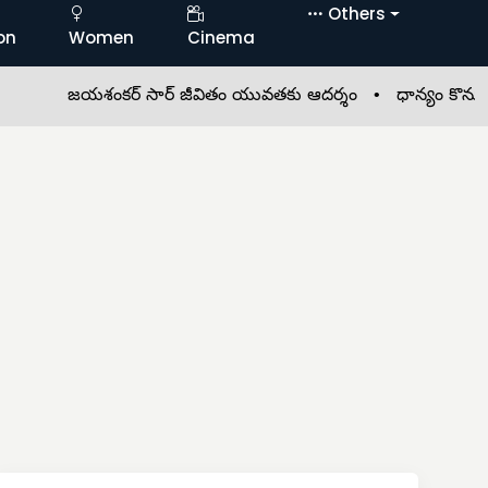
Others
on
Women
Cinema
జయశంకర్ సార్ జీవితం యువతకు ఆదర్శం •
ధాన్యం కొనుగోళ్లలో 