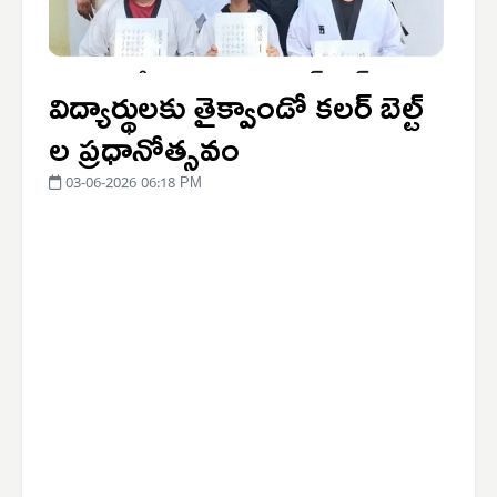
విద్యార్థులకు తైక్వాండో కలర్ బెల్ట్
ల ప్రధానోత్సవం
03-06-2026 06:18 PM