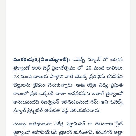
ముకరంపుర,(విజయక్రాంతి):
ఓవెల్స్ స్కూల్ లో జరిగిన
తైక్వాండో కలర్ బెల్ట్ ప్రధానోత్సవం లో 20 మంది బాలికలు
23 మంది బాలురు పాల్గొని వారి యొక్క ప్రతిభను కనపరచి
బెల్టులను కైవసం చేసుకున్నారు. ఆత్మ రక్షణ విద్య ప్రస్తుత
కాలంలో ప్రతి ఒక్కరికి చాలా అవసరమని అలాగే తైక్వాండో
అనేటువంటిది రిజర్వేషన్ కలిగినటువంటి గేమ్ అని ఓవెల్స్
స్కూల్ ప్రిన్సిపల్ తిరుపతి రెడ్డి తెలియపరిచారు.
ముఖ్య అతిథులుగా పరీక్ష ఎగ్జామినర్ గా తెలంగాణ స్టేట్
తైక్వాండో అసోసియేషన్ ట్రెజరర్ జి.సంతోష్, కరీంనగర్ జిల్లా