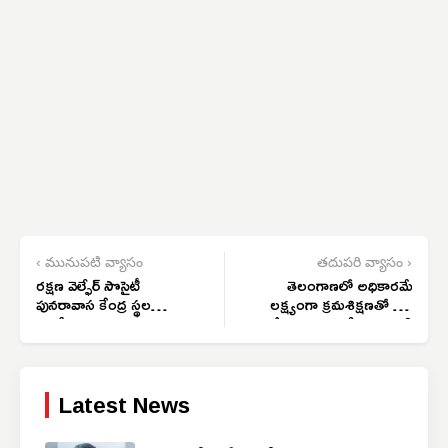
‹ మునుపటి వ్యాసం
తదుపరి వ్యాసం ›
రక్షణ వెల్ఫేర్ సొసైటీ
తెలంగాణలో అధికారమే
పునరావాస కేంద్ర స్థల
లక్ష్యంగా క్రమశిక్షణతో పని
పరిశీలన
చేయాలి: ఎమ్మెల్సీ అంజిరెడ్డి
Latest News