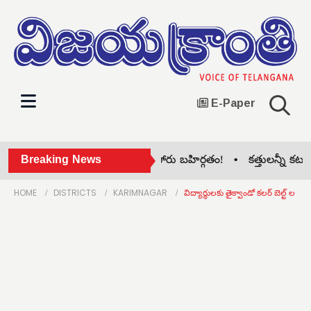
E-Paper
సిరిసిల్ల జిల్లా కాంగ్రెస్‌లో గ్రూప్ పోరు బహిర్గతం! •
Breaking News
కత్తులన్నీ కటకటా..
HOME
DISTRICTS
KARIMNAGAR
విద్యార్థులకు తైక్వాండో కలర్ బెల్ట్ ల ప్ర