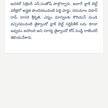
జనరల్ సెక్రెటరీ ఎస్.సంతోష్ పాల్గొన్నారు.
అలాగే బ్లాక్ బెల్ట్
పరీక్షలో అర్హత పొందినటువంటి పెద్ది పార్థు, ననుమాల విహన్
రావ్, దాసరి శ్రీకృతి, ఎన్నం మాన్విలకు కొరియన్ నుండి
వచ్చినటువంటి తైక్వాండో బ్లాక్ బెల్ట్ సర్టిఫికేట్ లను కూడా
ఇవ్వడం జరిగింది అని సూర్య తైక్వాండో కోచ్ పెండ్లి రాజేందర్
తెలియచేశారు.