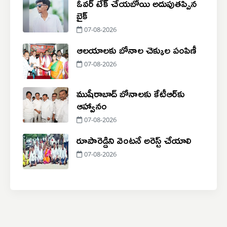
ఓవర్ టేక్ చేయబోయి అదుపుతప్పిన
బైక్
07-08-2026
ఆలయాలకు బోనాల చెక్కుల పంపిణీ
07-08-2026
ముషీరాబాద్ బోనాలకు కేటీఆర్‌కు
ఆహ్వానం
07-08-2026
రూపారెడ్డిని వెంటనే అరెస్ట్ చేయాలి
07-08-2026