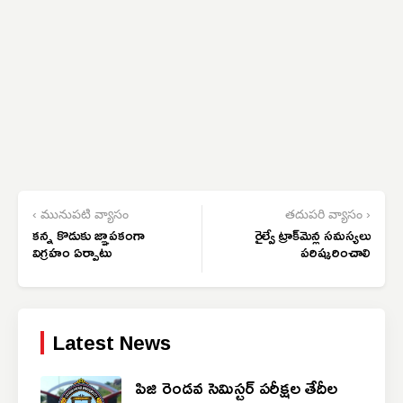
‹ మునుపటి వ్యాసం
తదుపరి వ్యాసం ›
కన్న కొడుకు జ్ఞాపకంగా
రైల్వే ట్రాక్‌మెన్ల సమస్యలు
విగ్రహం ఏర్పాటు
పరిష్కరించాలి
Latest News
పిజి రెండవ సెమిస్టర్ పరీక్షల తేదీల