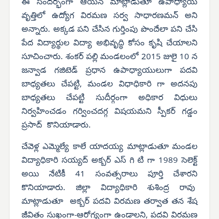
ఈ సందర్భంగా ఆయన మాట్లాడుతూ ఉపాధ్యాయ
వృత్తిలో ఉద్యోగ విరమణ సర్వ సాధారణమన్ అని
అన్నారు. అక్కడ పని చేసిన గుర్తింపు పొందేలా పని చేసి
పేద విద్యార్థుల విద్యా అభివృద్ధి కోసం కృషి చేయాలని
సూచించారు. శంకర్ పల్లి మండలంలో 2015 జులై 10 న
జన్వాడ గజిటెడ్ ప్రధాన ఉపాధ్యాయులుగా పదవి
బాధ్యతలు చేపట్టి, మండల విధాధికారి గా అదనపు
బాధ్యతలు చేపట్టి సుదీర్గంగా అధికార విధులు
నిర్వహించడం గర్వించదగ్గ విషయమని స్పీకర్ గడ్డం
ప్రసాద్ కొనియాడారు.
చేవెళ్ల ఎమ్మెల్యే కాలే యాదయ్య మాట్లాడుతూ మండల
విద్యాధికారి సయ్యద్ అక్బర్ ఎస్ గి టి గా 1989 సెలెక్ట్
అయి నేటికీ 41 సంవత్సరాలు పూర్తి చేశారని
కొనియాడారు. జిల్లా విద్యాధికారి శుశింద్ర రావు
మాట్లాడుతూ అక్బర్ పదవి విరమణ తర్వాత తన శేష
జీవితం సుఖంగా-ఆరోగ్యంగా ఉండాలని, పదవి విరమణ