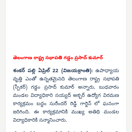
తెలంగాణ రాష్ట్ర సభాపతి గడ్డం ప్రసాద్ కుమార్
శంకర్ పల్లి ఏప్రిల్ 22 (విజయక్రాంతి):
ఉపాధ్యాయ
వృత్తి ఎంతో ఉన్నతమైనది తెలంగాణ రాష్ట్ర సభాపతి
(స్పీకర్) గడ్డం ప్రసాద్ కుమార్ అన్నారు, బుధవారం
మండల విద్యాధికారి సయ్యద్ అక్బర్ ఉద్యోగ విరమణ
కార్యక్రమం బద్దం సురేందర్ రెడ్డి గార్డెన్ లో ఘనంగా
జరిగింది. ఈ కార్యక్రమానికి ముఖ్య అతిథి మండల
విద్యాధికారికి సన్మానించారు.