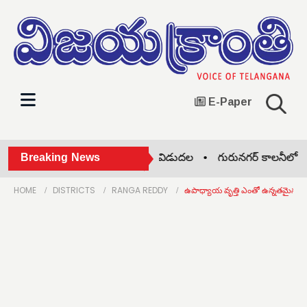
E-Paper
జి రెండవ సెమిస్టర్ పరీక్షల తేదీల విడుదల •
Breaking News
గురునగర్ కాలనీలో దొంగ
HOME
DISTRICTS
RANGA REDDY
ఉపాధ్యాయ వృత్తి ఎంతో ఉన్నతమైనది