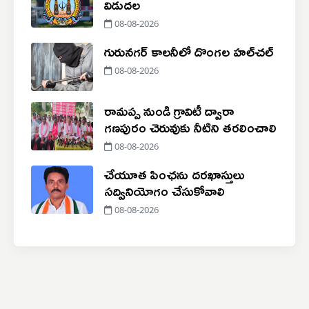
విడుదల
08-08-2026
గురునగర్ కాలనీలో దొంగల హల్‌చల్
08-08-2026
రామప్ప నుండి గ్రావిటీ ద్వారా
గణపురం చెరువుకు నీటిని తరలించాలి
08-08-2026
చేయూత పింఛను దరఖాస్తులు
సద్వినియోగం చేసుకోవాలి
08-08-2026