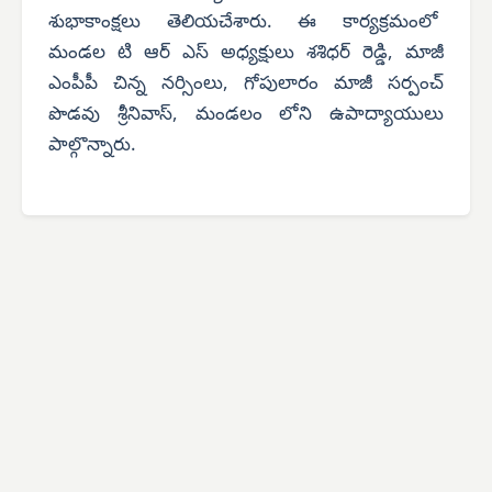
శుభాకాంక్షలు తెలియచేశారు. ఈ కార్యక్రమంలో
మండల టి ఆర్ ఎస్ అధ్యక్షులు శశిధర్ రెడ్డి, మాజీ
ఎంపీపీ చిన్న నర్సింలు, గోపులారం మాజీ సర్పంచ్
పొడవు శ్రీనివాస్, మండలం లోని ఉపాద్యాయులు
పాల్గొన్నారు.