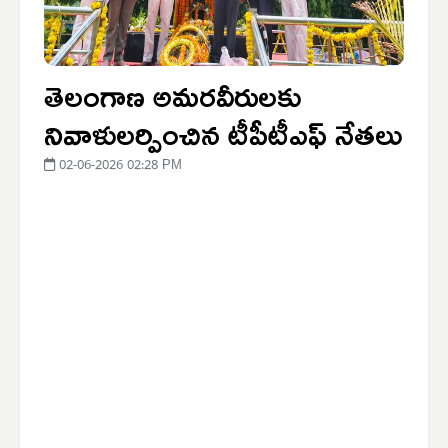
తెలంగాణ అమరవీరులకు
నివాళులర్పించిన టీపీటీఎఫ్ నేతలు
02-06-2026 02:28 PM