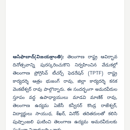
ఆసిఫాబాద్(విజయక్రాంతి):
తెలంగాణ రాష్ట్ర ఆవిర్భావ
దినోత్సవాన్ని పురస్కరించుకొని నిర్వహించిన వేడుకల్లో
తెలంగాణ ప్రోగ్రెసివ్ టీచర్స్ ఫెడరేషన్ (TPTF) రాష్ట్ర
కార్యదర్శి ఆత్రం భుజంగ్ రావు, జిల్లా కార్యదర్శి కనక
వెంకటేశ్వర్ రావు పాల్గొన్నారు. ఈ సందర్భంగా అమరవీరుల
స్తూపం వద్ద ఉపాధ్యాయులు మాడవి మాణిక్ రావు,
తెలంగాణ ఉద్యమ ఏజేసీ కన్వీనర్ కొండ్ర రాజేశ్వర్,
విద్యార్థులు సాయుధ, శేఖర్, వినోద్ తదితరులతో కలిసి
పుష్పాంజలి ఘటించి తెలంగాణ ఉద్యమ అమరవీరులకు