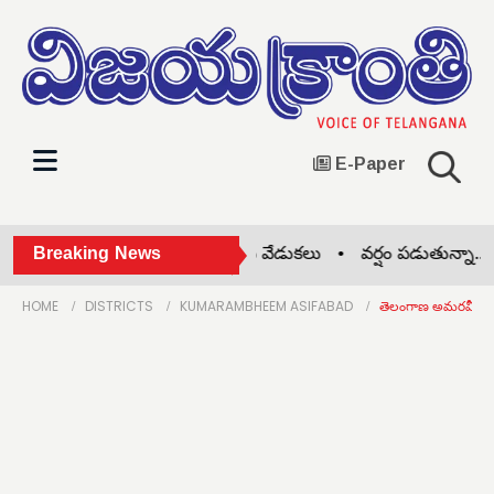
E-Paper
ోహెడలో జాతీయ చేనేత దినోత్సవ వేడుకలు •
Breaking News
వర్షం పడుతున్నా.. పా
HOME
DISTRICTS
KUMARAMBHEEM ASIFABAD
తెలంగాణ అమరవీరులకు