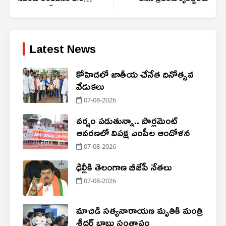
ఉప సర్పంచ్
Latest News
కోహెడలో జాతీయ చేనేత దినోత్సవ
వేడుకలు
07-08-2026
వర్షం పడుతున్నా.. పార్లమెంట్
ఆవరణలో విపక్ష ఎంపీల ఆందోళన
07-08-2026
ఢిల్లీకి తెలంగాణ బీజేపీ నేతలు
07-08-2026
మాచిడి సత్యనారాయణ మృతికి మంత్రి
శ్రీధర్ బాబు సంతాపం