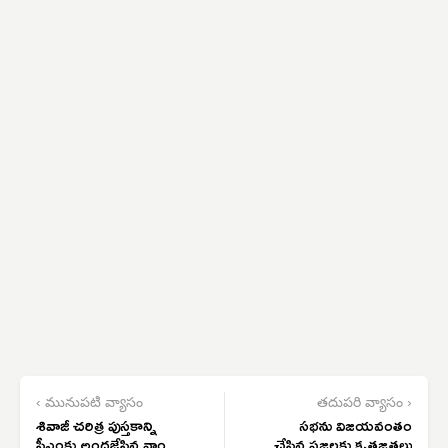
‹ మునుపటి వ్యాసం
తదుపరి వ్యాసం ›
శివాజీ చరిత్ర పుస్తకాన్ని
సభను విజయవంతం
సీఎంకు అందజేసిన వాంకిడి
చేసిన ప్రజలకు కృతజ్ఞతలు