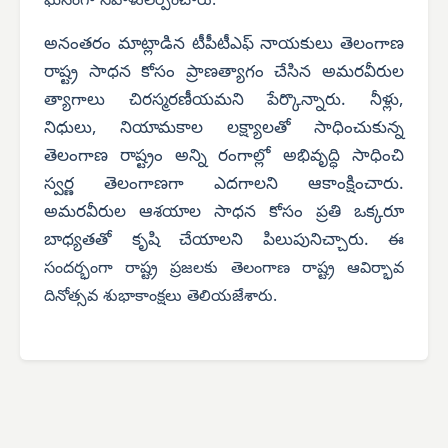
ఘనంగా నివాళులర్పించారు.
అనంతరం మాట్లాడిన టీపీటీఎఫ్ నాయకులు తెలంగాణ
రాష్ట్ర సాధన కోసం ప్రాణత్యాగం చేసిన అమరవీరుల
త్యాగాలు చిరస్మరణీయమని పేర్కొన్నారు. నీళ్లు,
నిధులు, నియామకాల లక్ష్యాలతో సాధించుకున్న
తెలంగాణ రాష్ట్రం అన్ని రంగాల్లో అభివృద్ధి సాధించి
స్వర్ణ తెలంగాణగా ఎదగాలని ఆకాంక్షించారు.
అమరవీరుల ఆశయాల సాధన కోసం ప్రతి ఒక్కరూ
బాధ్యతతో కృషి చేయాలని పిలుపునిచ్చారు.
ఈ
సందర్భంగా రాష్ట్ర ప్రజలకు తెలంగాణ రాష్ట్ర ఆవిర్భావ
దినోత్సవ శుభాకాంక్షలు తెలియజేశారు.