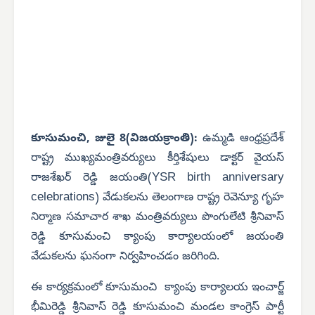
కూసుమంచి, జులై 8(విజయక్రాంతి):
ఉమ్మడి ఆంధ్రప్రదేశ్
రాష్ట్ర ముఖ్యమంత్రివర్యులు కీర్తిశేషులు డాక్టర్ వైయస్
YSR birth anniversary
రాజశేఖర్ రెడ్డి జయంతి(
celebrations
) వేడుకలను తెలంగాణ రాష్ట్ర రెవెన్యూ గృహ
నిర్మాణ సమాచార శాఖ మంత్రివర్యులు పొంగులేటి శ్రీనివాస్
రెడ్డి కూసుమంచి క్యాంపు కార్యాలయంలో జయంతి
వేడుకలను ఘనంగా నిర్వహించడం జరిగింది.
ఈ కార్యక్రమంలో కూసుమంచి క్యాంపు కార్యాలయ ఇంచార్జ్
భీమిరెడ్డి శ్రీనివాస్ రెడ్డి కూసుమంచి మండల కాంగ్రెస్ పార్టీ