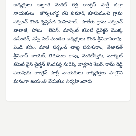
అధ్యక్షులు బజ్జూరి వెంకట్ రెడ్డి కాంగ్రెస్ పార్టీ జిల్లా
నాయకులు జొన్నలగడ్డ రవి కుమార్, కూసుమంచి గ్రామ
సర్పంచ్ కొండ కృష్ణవేణి మహిపాల్, పాలేరు గ్రామ సర్పంచ్
బాలాజీ, పోటు లెనిన్, మార్కెట్ కమిటీ డైరెక్టర్ మొక్క
ఉపేందర్, ఎస్సీ సెల్ మండల అధ్యక్షులు కొండ శ్రీనివాసరావు,
ఎండి కలీం, మాజీ సర్పంచ్ చాట్ల పరుశురాం, తేజావత్
శ్రీనివాస్ నాయక్, తిరుమల రావు, వెంకటేశ్వర్లు, మార్కెట్
కమిటీ వైస్ చైర్మన్ కొండపర్తి సురేష్, తాళ్లూరి శేఖర్, రామ్ రెడ్డి
పలువురు కాంగ్రెస్ పార్టీ నాయకులు కార్యకర్తలు పాల్గొని
ఘనంగా జయంతి వేడుకలు నిర్వహించారు