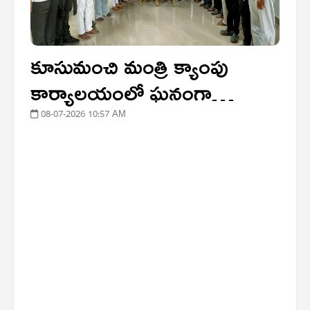
కూసుమంచి మంత్రి క్యాంపు
కార్యాలయంలో ఘనంగా
వైఎస్ఆర్ జయంతి వేడుకలు
08-07-2026 10:57 AM