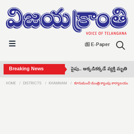
E-Paper
విద్యుత్ తీగలను తాకిన ఇనుప పైపు.. అక్కడికక్కడే వ్యక్తి మృతి •
Breaking News
వర
HOME
DISTRICTS
KHAMMAM
కూసుమంచి మంత్రి క్యాంపు కార్యాలయంల