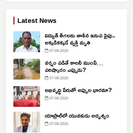
Latest News
విద్యుత్ తీగలను తాకిన ఇనుప పైపు..
అక్కడికక్కడే వ్యక్తి మృతి
07-08-2026
వర్షం పడితే కాలనీ ముంపే…
పరిష్కారం ఎప్పుడు?
07-08-2026
అభివృద్ధి పేరుతో అప్పుల భారమా?
07-08-2026
యాప్రాల్‌లో యువకుడు అదృశ్యం
07-08-2026