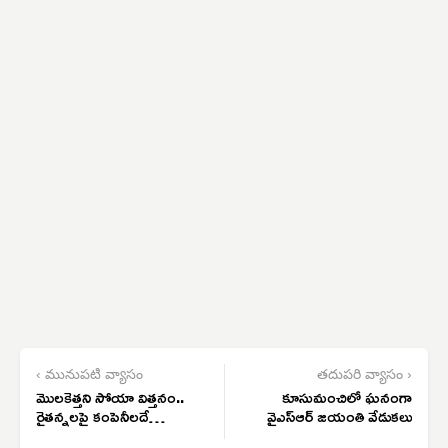
‹ మునుపటి వ్యాసం
తదుపరి వ్యాసం ›
మొలకెత్తని సోయా విత్తనం..
కూసుమంచిలో ఘనంగా
రైతన్నలపై కంపెనీలదే
వైఎస్ఆర్ జయంతి వేడుకలు
పెత్తనం