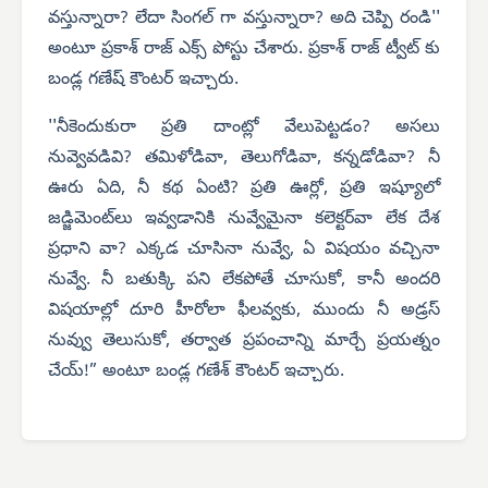
వస్తున్నారా? లేదా సింగల్ గా వస్తున్నారా? అది చెప్పి రండి''
అంటూ ప్రకాశ్ రాజ్ ఎక్స్ పోస్టు చేశారు.
ప్రకాశ్ రాజ్ ట్వీట్ కు
బండ్ల గణేష్ కౌంటర్ ఇచ్చారు.
''నీకెందుకురా ప్రతి దాంట్లో వేలుపెట్టడం? అసలు
నువ్వెవడివి? తమిళోడివా, తెలుగోడివా, కన్నడోడివా? నీ
ఊరు ఏది, నీ కథ ఏంటి? ప్రతి ఊర్లో, ప్రతి ఇష్యూలో
జడ్జిమెంట్‌లు ఇవ్వడానికి నువ్వేమైనా కలెక్టర్‌వా లేక దేశ
ప్రధాని వా? ఎక్కడ చూసినా నువ్వే, ఏ విషయం వచ్చినా
నువ్వే. నీ బతుక్కి పని లేకపోతే చూసుకో, కానీ అందరి
విషయాల్లో దూరి హీరోలా ఫీలవ్వకు, ముందు నీ అడ్రస్
నువ్వు తెలుసుకో, తర్వాత ప్రపంచాన్ని మార్చే ప్రయత్నం
చేయ్!” అంటూ బండ్ల గణేశ్ కౌంటర్ ఇచ్చారు.