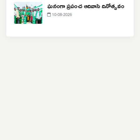
ఘనంగా ప్రపంచ ఆదివాసి దినోత్సవం
10-08-2026