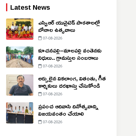
Latest News
ఎస్విఆర్ యునైటెడ్ పాఠశాలల్లో
బోనాల ఉత్సవాలు
07-08-2026
కూచనపల్లి–మాలపల్లి వంతెనకు
నిధులు.. గ్రామస్తుల సంబరాలు
07-08-2026
అర్హులైన వికలాంగ, వితంతు, గీత
కార్మికులు దరఖాస్తు చేసుకోండి
07-08-2026
ప్రపంచ ఆదివాసి దినోత్సవాన్ని
విజయవంతం చేయాలి
07-08-2026