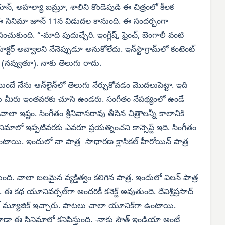
ఆయాన్, అహల్యా బమ్రూ, శాలిని కొండెపుడి ఈ చిత్రంలో కీలక
రు. ఈ సినిమా జూన్ 11న విడుదల కానుంది. ఈ సందర్భంగా
ుంది. “-మాది పుదుచ్చేరి. ఇంగ్లీష్, ఫ్రెంచ్, బెంగాలీ వంటి
టర్ అవ్వాలని నేనెప్పుడూ అనుకోలేదు. ఇన్‌స్టాగ్రామ్‌లో కంటెంట్
్చా (నవ్వుతూ). నాకు తెలుగు రాదు.
ుందే నేను ఆన్‌లైన్‌లో తెలుగు నేర్చుకోవడం మొదలుపెట్టా. ఇది
ాను మీరు ఇంతవరకు చూసి ఉండరు. సంగీతం నేపథ్యంలో ఉండే
ఇష్టం. సింగీతం శ్రీనివాసరావు తీసిన చిత్రాలన్నీ కాలానికి
ిమాలో ఇప్పటివరకు ఎవరూ ప్రయత్నించని కాన్సెప్ట్ ఇది. సింగీతం
ంటాయి. ఇందులో నా పాత్ర సాధారణ క్లాసికల్ హీరోయిన్ పాత్ర
. చాలా బలమైన వ్యక్తిత్వం కలిగిన పాత్ర. ఇందులో విలన్ పాత్ర
థ యూనివర్సల్‌గా అందరికీ కనెక్ట్ అవుతుంది. దేవిశ్రీప్రసాద్
ుల్ మ్యూజిక్ ఇచ్చారు. పాటలు చాలా యూనిక్‌గా ఉంటాయి.
కూడా ఈ సినిమాలో కనిపిస్తుంది. -నాకు సౌత్ ఇండియా అంటే