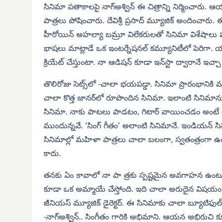
సినిమా పతాకాలపై నాగ్‌అశ్విన్ ఈ చిత్రాన్ని నిర్మించారు. 
పాత్రలు పోషించారు. దేవిశ్రీ ప్రసాద్ మ్యూజిక్ అందించా
హీరోయిన్ అహల్యా బమ్రూ విలేకరులతో సినిమా విశేషాలు పంచుక
భాషలు మాట్లాడే ఒక ఇంటర్నేషనల్ కమ్యూనిటీలో పెరిగా. యాక్
క్రియేట్ చేస్తుంటా. నా ఆడిషన్ కూడా ఇన్‌స్టా ద్వారానే ఇచ
తొలిరోజు సెట్స్‌లో -చాలా భయపడ్డా. సినిమా ప్రారంభానికి మ
చాలా కొత్త జానర్‌లో రూపొందిన సినిమా. ఇలాంటి సినిమ
సినిమా. నాకు పాటలు పాడటం, గిటార్ వాయించడం అంటే చాలా 
ముందున్నవే. ‘సింగ్ గీతం’ అలాంటి సినిమానే. ఇండియన్ సిన
సినిమాల్లో మహిళా పాత్రలు చాలా బలంగా, స్వతంత్రంగా ఉ
కాదు.
తనకు ఏం కావాలో నా పా త్రకు స్పష్టమైన అవగాహన ఉంటుంది
కూడా ఒక అమ్మాయే చేస్తోంది. ఇది చాలా అరుదైన విషయం. ఈ క
జీనియస్ మ్యూజిక్ డైరెక్టర్. ఈ సినిమాకు చాలా బ్యూటిఫ
-నాగ్‌అశ్విన్.. సింగీతం గారికి అభిమాని. ఆయన అభిరుచి 