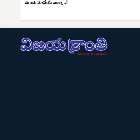
మందు మానేయ్ నాన్నా..!