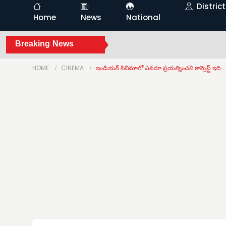
Distric
Home
News
National
Breaking News
HOME
CINEMA
ఇండియన్ సినిమాలో ఎవరూ ప్రయత్నించని కాన్సెప్ట్ ఇది