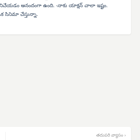
మలో పనిచేయడం ఆనందంగా ఉంది. -నాకు యాక్షన్ చాలా ఇష్టం.
క సినిమా చేస్తున్నా.
తదుపరి వ్యాసం ›