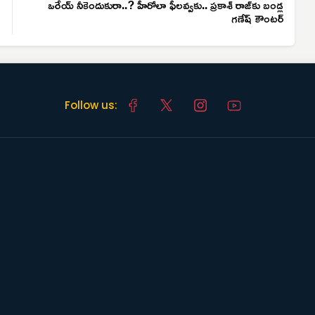
ఒరేయ్ నీకెందుకురా..? హీరోలా ఫీలవ్వకు.. ప్రకాశ్ రాజ్‌కు బండ్ల
గణేష్ కౌంటర్
Follow us: