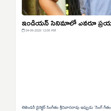
ఇండియన్ సినిమాలో ఎవరూ ప్రయత్ని
04-06-2026 12:00 AM
లెజెండరీ డైరెక్టర్ సింగీతం శ్రీనివాసరావు ఇప్పుడు ‘సింగ్ గ