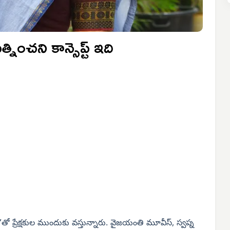
ంచని కాన్సెప్ట్ ఇది
ీతం’తో ప్రేక్షకుల ముందుకు వస్తున్నారు. వైజయంతి మూవీస్, స్వప్న