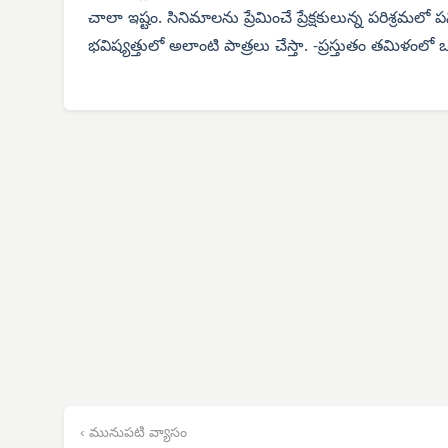
చాలా ఇష్టం. సినిమాలను ప్రేమించే ప్రేక్షకులున్న పరిశ్ర
భవిష్యత్తులో అలాంటి పాత్రలు చేస్తా. -ప్రస్తుతం తమిళంలో ఒ
‹ మునుపటి వ్యాసం