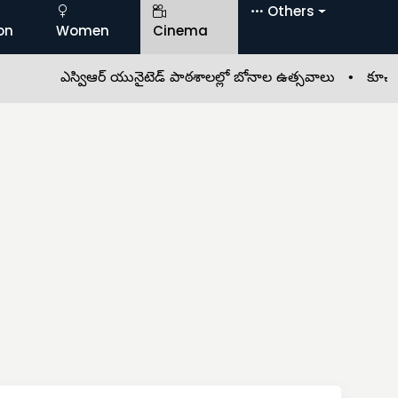
Others
on
Women
Cinema
ఎస్విఆర్ యునైటెడ్ పాఠశాలల్లో బోనాల ఉత్సవాలు •
కూచనపల్లి–మాల