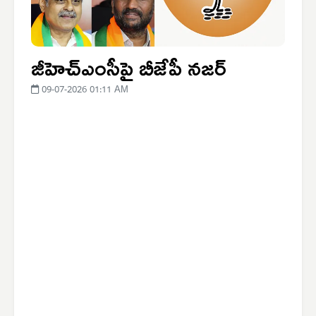
జీహెచ్‌ఎంసీపై బీజేపీ నజర్
09-07-2026 01:11 AM