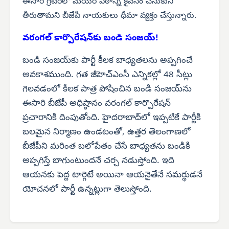
ఈసారి గ్రేటర్‌లో మేయర్ పీఠాన్ని కైవసం చేసుకుని
తీరుతామని బీజేపీ నాయకులు ధీమా వ్యక్తం చేస్తున్నారు.
వరంగల్ కార్పొరేషన్‌కు బండి సంజయ్!
బండి సంజయ్‌కు పార్టీ కీలక బాధ్యతలను అప్పగించే
అవకాశముంది. గత జీహెచ్‌ఎంసీ ఎన్నికల్లో 48 సీట్లు
గెలవడంలో కీలక పాత్ర పోషించిన బండి సంజయ్‌ను
ఈసారి బీజేపీ అధిష్ఠానం వరంగల్ కార్పొరేషన్
ప్రచారానికి దింపుతోంది. హైదరాబాద్‌లో ఇప్పటికే పార్టీకి
బలమైన నిర్మాణం ఉండటంతో, ఉత్తర తెలంగాణలో
బీజేపీని మరింత బలోపేతం చేసే బాధ్యతను బండికి
అప్పగిస్తే బాగుంటుందనే చర్చ నడుస్తోంది. ఇది
ఆయనకు పెద్ద టార్గెటే అయినా ఆయనైతేనే సమర్థుడనే
యోచనలో పార్టీ ఉన్నట్లుగా తెలుస్తోంది.