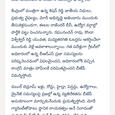
కేంద్రంలో మంత్రిగా ఉన్న కిషన్ రెడ్డి జాతీయ నిధులు,
ప్రభుత్వ వైఫల్యం, మోదీ అభివృద్ధి అజెండాను ముందుకు
తీసుకెళ్లనుండగా, ఈటల రాజేందర్ బీసీ, ఉద్యోగ వర్గాల్లో
పార్టీకి పట్టు పెంచనున్నారు. రఘునందన్ రావు, కొండా
విశ్వేశ్వర్ రెడ్డి యువత, మధ్యతరగతి ఓటర్లను ఆకర్షించేలా
ముందుకు వెళ్లే అవకాశాలున్నాయి. గత పదేళ్లుగా గ్రేటర్‌లో
అధికారంలో ఉన్న బీఆర్‌ఎస్ ప్రజా సమస్యలను
పరిష్కరించడంలో విఫలమైందని, అధికారంలోకి వచ్చిన
కాంగ్రెస్ మాత్రం హామీలకే పరిమితమైందని బీజేపీ
విమర్శిస్తోంది.
డబుల్ బెడ్రూమ్ ఇళ్లు, రోడ్లు, హైడ్రా, పెన్షన్లు, ఉద్యోగాలు,
డ్రైనేజీ సమస్యలపై ప్రజల్లో ఉన్న వ్యతిరేకతను బీజేపీ
అనుకూలంగా మార్చుకునేందుకు ప్రయత్నిస్తోంది. మోదీ
గ్యారెంటీతోపాటు స్థానిక నాయకత్వం అనే నినాదంతో