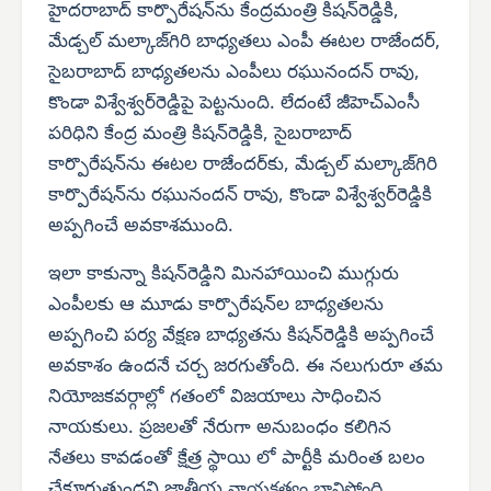
హైదరాబాద్ కార్పొరేషన్‌ను కేంద్రమంత్రి కిషన్‌రెడ్డికి,
మేడ్చల్ మల్కాజ్‌గిరి బాధ్యతలు ఎంపీ ఈటల రాజేందర్,
సైబరాబాద్ బాధ్యతలను ఎంపీలు రఘునందన్ రావు,
కొండా విశ్వేశ్వర్‌రెడ్డిపై పెట్టనుంది. లేదంటే జీహెచ్‌ఎంసీ
పరిధిని కేంద్ర మంత్రి కిషన్‌రెడ్డికి, సైబరాబాద్
కార్పొరేషన్‌ను ఈటల రాజేందర్‌కు, మేడ్చల్ మల్కాజ్‌గిరి
కార్పొరేషన్‌ను రఘునందన్ రావు, కొండా విశ్వేశ్వర్‌రెడ్డికి
అప్పగించే అవకాశముంది.
ఇలా కాకున్నా కిషన్‌రెడ్డిని మినహాయించి ముగ్గురు
ఎంపీలకు ఆ మూడు కార్పొరేషన్‌ల బాధ్యతలను
అప్పగించి పర్య వేక్షణ బాధ్యతను కిషన్‌రెడ్డికి అప్పగించే
అవకాశం ఉందనే చర్చ జరగుతోంది. ఈ నలుగురూ తమ
నియోజకవర్గాల్లో గతంలో విజయాలు సాధించిన
నాయకులు. ప్రజలతో నేరుగా అనుబంధం కలిగిన
నేతలు కావడంతో క్షేత్ర స్థాయి లో పార్టీకి మరింత బలం
చేకూరుతుందని జాతీయ
నాయకత్వం భావిస్తోంది.