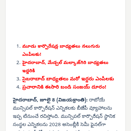
మూడు కార్పొరేషన్ల బాధ్యతలు నలుగురు
ఎంపీలకు!
హైదరాబాద్, మేడ్చల్ మల్కాజ్‌గిరి బాధ్యతలు
ఇద్దరికి
సైబరాబాద్ బాధ్యతలు మరో ఇద్దరు ఎంపీలకు
ప్రచారానికి ఈసారి బండి సంజయ్ దూరం!
హైదరాబాద్, జూలై 8 (విజయక్రాంతి):
రాబోయే
మున్సిపల్ కార్పొరేషన్ ఎన్నికలకు బీజేపీ వ్యూహాలను
ఇప్ప టినుంచే రచిస్తోంది. మున్సిపల్ కార్పొరేషన్ స్థానిక
సంస్థల ఎన్నికలను 2028 అసెంబ్లీకి సెమీ ఫైనల్‌గా