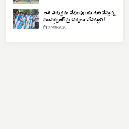
ఆశ వర్కర్లను వేధింపులకు గురిచేస్తున్న
సూపర్వైజర్ పై చర్యలు చేపట్టాలి!
07-08-2026