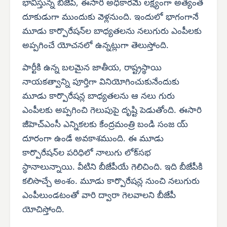
భావిస్తున్న బీజేపీ, ఈసారి అధికారమే లక్ష్యంగా అత్యంత
దూకుడుగా ముందుకు వెళ్లనుంది. ఇందులో భాగంగానే
మూడు కార్పొరేషన్‌ల బాధ్యతలను నలుగురు ఎంపీలకు
అప్పగించే యోచనలో ఉన్నట్లుగా తెలుస్తోంది.
పార్టీకి ఉన్న బలమైన జాతీయ, రాష్ట్రస్థాయి
నాయకత్వాన్ని పూర్తిగా వినియోగించుకునేందుకు
మూడు కార్పొరేషన్ల బాధ్యతలను ఆ నలు గురు
ఎంపీలకు అప్పగించి గెలుపుపై దృష్టి పెడుతోంది. ఈసారి
జీహెచ్‌ఎంసీ ఎన్నికలకు కేంద్రమంత్రి బండి సంజ య్
దూరంగా ఉండే అవకాశముంది. ఈ మూడు
కార్పొరేషన్‌ల పరిధిలో నాలుగు లోక్‌సభ
స్థానాలున్నాయి. వీటిని బీజేపీయే గెలిచింది. ఇది బీజేపీకి
కలిసొచ్చే అంశం. మూడు కార్పొరేషన్ల నుంచి నలుగురు
ఎంపీలుండటంతో వారి ద్వారా గెలవాలని బీజేపీ
యోచిస్తోంది.