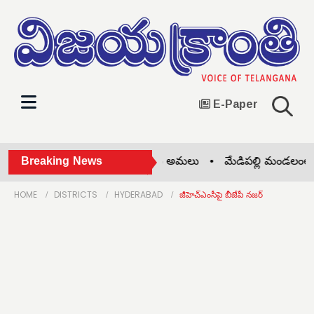
E-Paper
ల్లి మండలంలో అల్పాహార పథకం అమలు •
Breaking News
మేడిపల్లి మండలంలో అ
HOME
DISTRICTS
HYDERABAD
జీహెచ్‌ఎంసీపై బీజేపీ నజర్