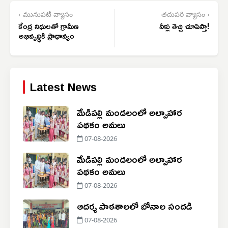
‹ మునుపటి వ్యాసం
తదుపరి వ్యాసం ›
కేంద్ర నిధులతో గ్రామీణ
నీళ్లు తెచ్చి చూపిస్తా!
అభివృద్ధికి ప్రాధాన్యం
Latest News
మేడిపల్లి మండలంలో అల్పాహార
పథకం అమలు
07-08-2026
మేడిపల్లి మండలంలో అల్పాహార
పథకం అమలు
07-08-2026
ఆదర్శ పాఠశాలలో బోనాల సందడి
07-08-2026