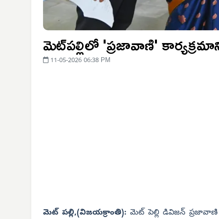
మెట్‌పల్లిలో 'ప్రజావాణి' కార్యక్రమాన
11-05-2026 06:38 PM
మెట్ పల్లి,(విజయక్రాంతి):
మెట్ పెల్లి డివిజన్ ప్రజావాణ