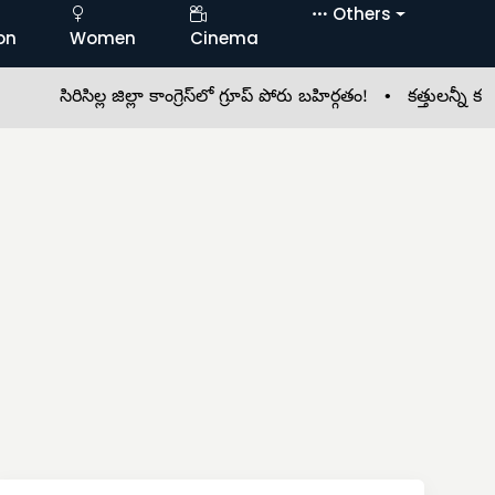
Others
on
Women
Cinema
సిరిసిల్ల జిల్లా కాంగ్రెస్‌లో గ్రూప్ పోరు బహిర్గతం! •
కత్తులన్నీ కటకటా..