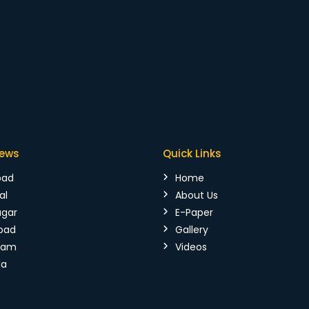
News
Quick Links
bad
Home
al
About Us
agar
E-Paper
bad
Gallery
mam
Videos
da