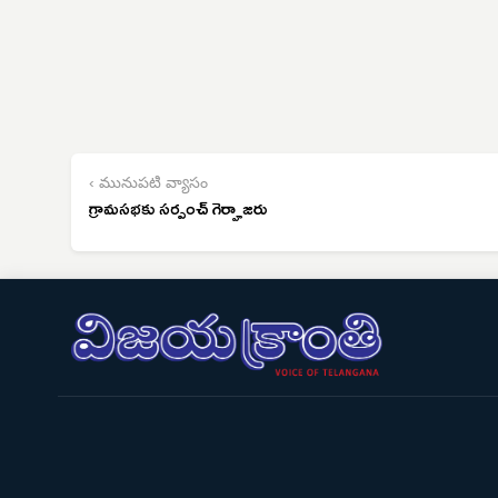
‹ మునుపటి వ్యాసం
గ్రామసభకు సర్పంచ్ గెర్హాజరు