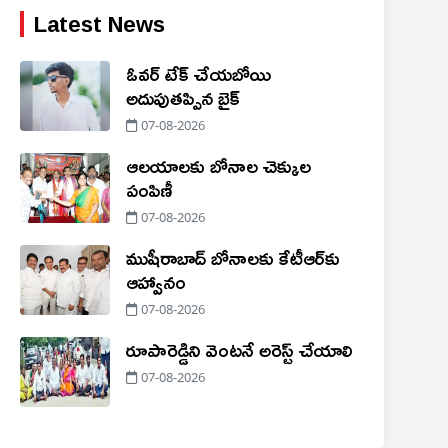
Latest News
ఓవర్ టేక్ చేయబోయి
అదుపుతప్పిన బైక్
07-08-2026
ఆలయాలకు బోనాల చెక్కుల
పంపిణీ
07-08-2026
ముషీరాబాద్ బోనాలకు కేటీఆర్‌కు
ఆహ్వానం
07-08-2026
రూపారెడ్డిని వెంటనే అరెస్ట్ చేయాలి
07-08-2026