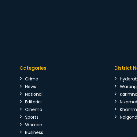
Categories
District 
Crime
Hydera
News
Warang
National
Karimn
Editorial
Nizama
Cinema
Kham
Sports
Nalgon
Women
Business