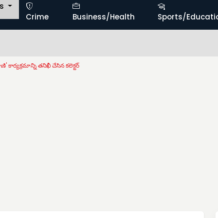
ts
Crime
Business/Health
Sports/Educati
ణి' కార్యక్రమాన్ని తనిఖీ చేసిన కలెక్టర్