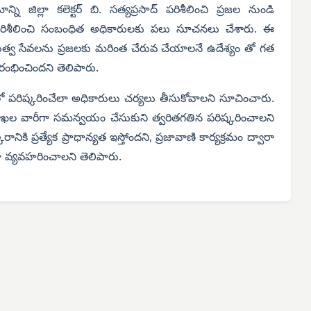
ాన్ని జిల్లా కలెక్టర్ బి. సత్యప్రసాద్ పరిశీలించి ప్రజల నుండి
ి పరిశీలించి సంబంధిత అధికారులకు పలు సూచనలు చేశారు. ఈ
 ప్రభుత్వ సేవలను ప్రజలకు మరింత చేరువ చేయాలనే ఉదేశ్యం తో గత
ారంభించిందని తెలిపారు.
ంలో పరిష్కరించేలా అధికారులు చర్యలు తీసుకోవాలని సూచించారు.
ాఖల వారీగా సమన్వయం చేసుకుని త్వరితగతిన పరిష్కరించాలని
ికి ప్రత్యేక ప్రాధాన్యత ఇస్తోందని, ప్రజావాణి కార్యక్రమం ద్వారా
 వ్యవహరించాలని తెలిపారు.