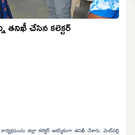
్ని తనిఖీ చేసిన కలెక్టర్
ి కార్యక్రమంను జిల్లా కలెక్టర్ ఆకస్మికంగా తనిఖీ చేశారు.
మెట్‌పల్లి