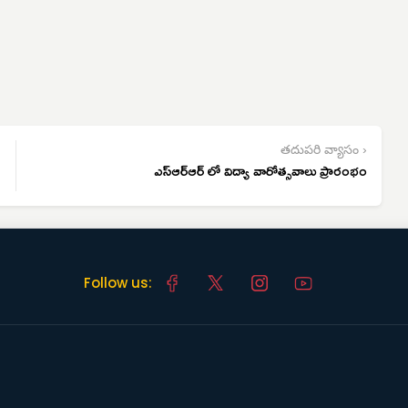
తదుపరి వ్యాసం ›
ఎస్ఆర్ఆర్ లో విద్యా వారోత్సవాలు ప్రారంభం
Follow us: