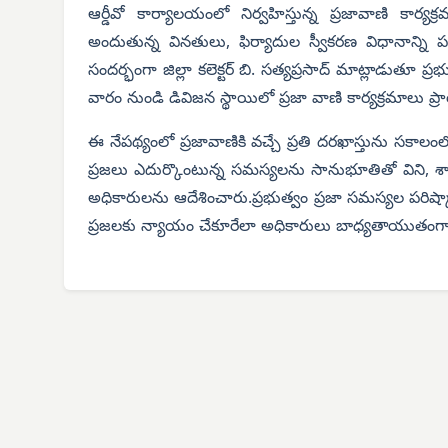
ఆర్డీవో కార్యాలయంలో నిర్వహిస్తున్న ప్రజావాణి కార్యక్రమ
అందుతున్న వినతులు, ఫిర్యాదుల స్వీకరణ విధానాన్న
సందర్భంగా జిల్లా కలెక్టర్ బి. సత్యప్రసాద్ మాట్లాడుతూ
వారం నుండి డివిజన స్థాయిలో ప్రజా వాణి కార్యక్రమాలు ప్ర
ఈ నేపథ్యంలో ప్రజావాణికి వచ్చే ప్రతి దరఖాస్తును సకాల
ప్రజలు ఎదుర్కొంటున్న సమస్యలను సానుభూతితో విని, శ
అధికారులను ఆదేశించారు.ప్రభుత్వం ప్రజా సమస్యల పరిష్కారాన
ప్రజలకు న్యాయం చేకూరేలా అధికారులు బాధ్యతాయుతంగా