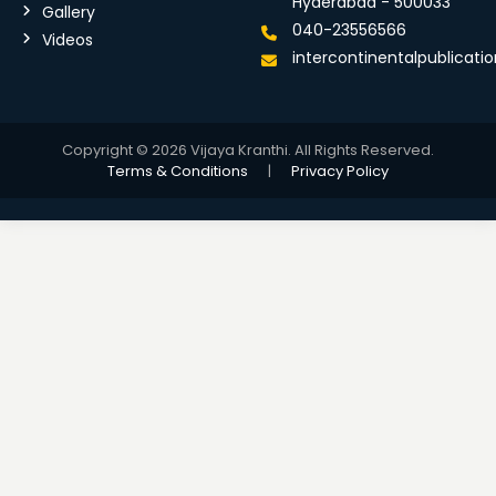
Hyderabad - 500033
Gallery
040-23556566
Videos
intercontinentalpublicat
Copyright © 2026 Vijaya Kranthi. All Rights Reserved.
Terms & Conditions
|
Privacy Policy