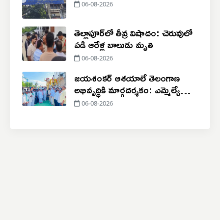
06-08-2026
తెల్లాపూర్‌లో తీవ్ర విషాదం: చెరువులో
పడి ఆరేళ్ల బాలుడు మృతి
06-08-2026
జయశంకర్ ఆశయాలే తెలంగాణ
అభివృద్ధికి మార్గదర్శకం: ఎమ్మెల్యే
పోచారం
06-08-2026