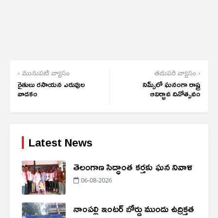
‹ మునుపటి వ్యాసం
తదుపరి వ్యాసం ›
రైతులు రసాయన ఎరువుల
నిమ్స్‌లో ఘనంగా రాష్ట్ర
వాడకం
ఆవిర్భావ దినోత్సవం
Latest News
తెలంగాణ సిద్ధాంత కర్తకు ఘన నివాళి
06-08-2026
నాంపల్లి ఇంటర్ బోర్డు ముందు ఉద్రిక్తత