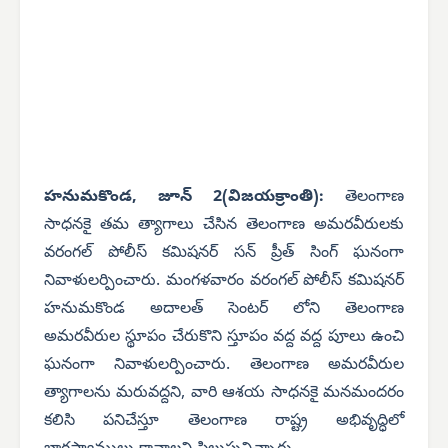
హనుమకొండ, జూన్ 2(విజయక్రాంతి):
తెలంగాణ
సాధనకై తమ త్యాగాలు చేసిన తెలంగాణ అమరవీరులకు
వరంగల్ పోలీస్ కమిషనర్ సన్ ప్రీత్ సింగ్ ఘనంగా
నివాళులర్పించారు. మంగళవారం వరంగల్ పోలీస్ కమిషనర్
హనుమకొండ అదాలత్ సెంటర్ లోని తెలంగాణ
అమరవీరుల స్థూపం చేరుకొని స్తూపం వద్ద వద్ద పూలు ఉంచి
ఘనంగా నివాళులర్పించారు. తెలంగాణ అమరవీరుల
త్యాగాలను మరువద్దని, వారి ఆశయ సాధనకై మనమందరం
కలిసి పనిచేస్తూ తెలంగాణ రాష్ట్ర అభివృద్ధిలో