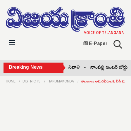
E-Paper
తెలంగాణ సిద్ధాంత కర్తకు ఘన నివాళి •
Breaking News
నాంపల్లి ఇంటర్ బోర్డు ముం
HOME
DISTRICTS
HANUMAKONDA
తెలంగాణ అమరవీరులకు సీపీ ఘన ని