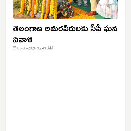
తెలంగాణ అమరవీరులకు సీపీ ఘన
నివాళి
03-06-2026 12:41 AM