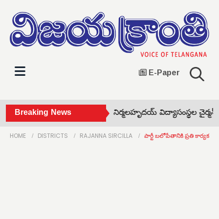
E-Paper
జూరాల గేట్లు మూసివేత! •
Breaking News
నిర్మలహృదయ్ విద్యాసంస్థల చైర్మన్ వం
HOME
DISTRICTS
RAJANNA SIRCILLA
పార్టీ బలోపేతానికి ప్రతి కార్యకర్త