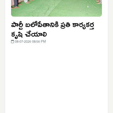
పార్టీ బలోపేతానికి ప్రతి కార్యకర్త
కృషి చేయాలి
08-07-2026 08:56 PM