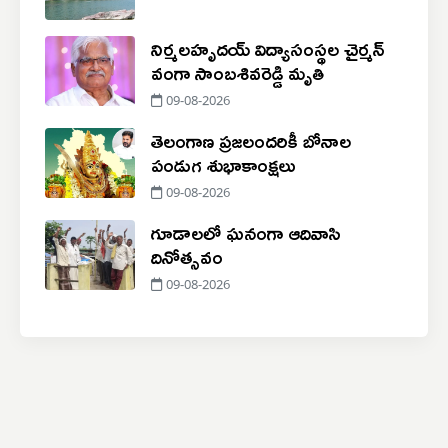
నిర్మలహృదయ్ విద్యాసంస్థల చైర్మన్
వంగా సాంబశివరెడ్డి మృతి
09-08-2026
తెలంగాణ ప్రజలందరికీ బోనాల
పండుగ శుభాకాంక్షలు
09-08-2026
గూడాలలో ఘనంగా ఆదివాసి
దినోత్సవం
09-08-2026