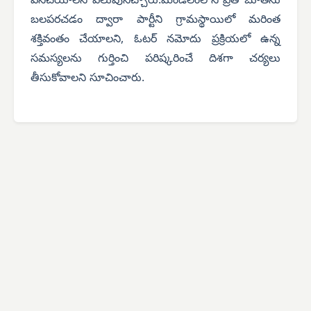
పనిచేయాలని పిలుపునిచ్చారు.మండలంలోని ప్రతి బూత్‌ను
బలపరచడం ద్వారా పార్టీని గ్రామస్థాయిలో మరింత
శక్తివంతం చేయాలని, ఓటర్ నమోదు ప్రక్రియలో ఉన్న
సమస్యలను గుర్తించి పరిష్కరించే దిశగా చర్యలు
తీసుకోవాలని సూచించారు.