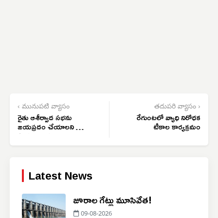
‹ మునుపటి వ్యాసం
తదుపరి వ్యాసం ›
రైతు ఆశీర్వాద సభను
రేగుంటలో వ్యాధి నిరోధక
జయప్రదం చేయాలని వాల్
టీకాల కార్యక్రమం
పోస్టర్ల ఆవిష్కరణ
Latest News
జూరాల గేట్లు మూసివేత!
09-08-2026