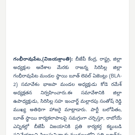
గంభీరావుపేట,(విజయక్రాంతి):
బీజేపీ కేంద్ర, రాష్ట్ర, జిల్లా
అధ్యక్షుల ఆదేశాల మేరకు రాజన్న సిరిసిల్ల జిల్లా
గంభీరావుపేట మండల స్థాయి బూత్ లెవల్ ఏజెంట్లు (BLA-
2) సమావేశం భాజపా మండల అధ్యక్షుడు కోడె రమేశ్
అధ్యక్షతన నిర్వహించారు.ఈ సమావేశానికి జిల్లా
ఉపాధ్యక్షుడు, సిరిసిల్ల సహ ఇంచార్జ్ మల్లారపు సంతోష్ రెడ్డి
ముఖ్య అతిథిగా హాజరై మాట్లాడారు. పార్టీ బలోపేతం,
బూత్ స్థాయి కార్యకలాపాలపై సమగ్రంగా చర్చిస్తూ, రాబోయే
ఎన్నికల్లో బీజేపీ విజయానికి ప్రతి కార్యకర్త కట్టుబడి