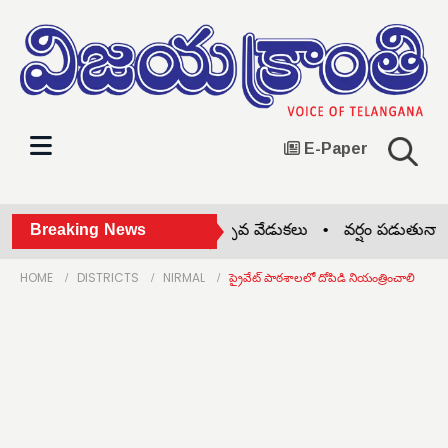
E-Paper
కోహెడలో జాతీయ చేనేత దినోత్సవ వేడుకలు •
Breaking News
వర్షం పడుతున్నా.. 
HOME
DISTRICTS
NIRMAL
ప్రైవేట్ పాఠశాలలో దోపిడి నియంత్రించాలి