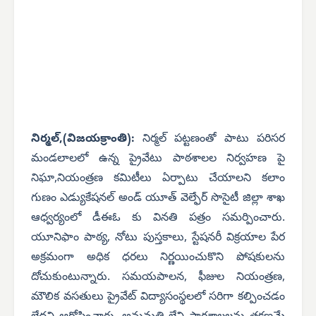
నిర్మల్,(విజయక్రాంతి):
నిర్మల్ పట్టణంతో పాటు పరిసర
మండలాలలో ఉన్న ప్రైవేటు పాఠశాలల నిర్వహణ పై
నిఘా,నియంత్రణ కమిటీలు ఏర్పాటు చేయాలని కలాం
గుణం ఎడ్యుకేషనల్ అండ్ యూత్ వెల్ఫేర్ సొసైటీ జిల్లా శాఖ
ఆధ్వర్యంలో డీఈఓ కు వినతి పత్రం సమర్పించారు.
యూనిఫాం పాఠ్య, నోటు పుస్తకాలు, స్టేషనరీ విక్రయాల పేర
అక్రమంగా అధిక ధరలు నిర్ణయించుకొని పోషకులను
దోచుకుంటున్నారు. సమయపాలన, ఫీజుల నియంత్రణ,
మౌలిక వసతులు ప్రైవేట్ విద్యాసంస్థలలో సరిగా కల్పించడం