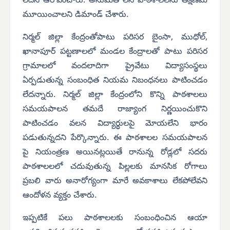
లేదని ఆరోపించారు. అనుమతి లేని పాఠశాలలను తక్షణమే
మూయించాలని డిమాండ్ చేశారు.
నిర్మల్ జిల్లా కేంద్రంతోపాటు పరిసర బైంసా, ముధోల్,
ఖానాపూర్ పట్టణాలలో మండల కేంద్రాలతో పాటు పరిసర
గ్రామాలలో వందలాదిగా ప్రైవేటు విద్యాసంస్థలు
ఏర్పడుతున్న సంబంధిత నియమ నిబంధనలు పాటించడం
లేదన్నారు. నిర్మల్ జిల్లా కేంద్రంలోని కొన్ని పాఠశాలలు
సమయపాలన తమదే రాజ్యాంగ నిర్ణయించుకొని
పాటించడం వలన విద్యార్థులపై మోయలేని భారం
పడుతున్నదని పేర్కొన్నారు. ఈ పాఠశాలల సమయపాలన
పై నియంత్రణ అయినట్లయితే రానున్న రోడ్లలో సదరు
పాఠశాలలలో చదువుతున్న పిల్లలకు మానసిక రోగాలు
ప్రబలి వారు అనారోగ్యంగా మారే అవకాశాలు లేకపోలేవని
ఆందోళన వ్యక్తం చేశారు.
ఇప్పటికే పలు పాఠశాలలకు సంబంధించిన ఆయా