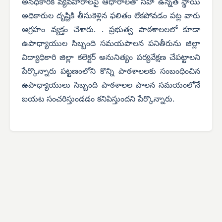
అనధికారిక వ్యవహారాలపై ఆధారాలతో సహా ఉన్నత స్థాయి
అధికారుల దృష్టికి తీసుకెళ్లిన ఫలితం లేకపోవడం పట్ల వారు
ఆగ్రహం వ్యక్తం చేశారు. . ప్రభుత్వ పాఠశాలలలో కూడా
ఉపాధ్యాయుల సిబ్బంది సమయపాలన పనితీరును జిల్లా
విద్యాధికారి జిల్లా కలెక్టర్ అనునిత్యం పర్యవేక్షణ చేపట్టాలని
పేర్కొన్నారు పట్టణంలోని కొన్ని పాఠశాలలకు సంబంధించిన
ఉపాధ్యాయులు సిబ్బంది పాఠశాలల పాలన సమయంలోనే
బయట సంచరిస్తుండడం కనిపిస్తుందని పేర్కొన్నారు.