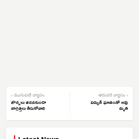
‹ మునుపటి వ్యాసం
తదుపరి వ్యాసం ›
జొన్నలు తడవకుండా
విద్యుత్ ఘాతంతో ఆవు
జాగ్రత్తలు తీసుకోవాలి
మృతి