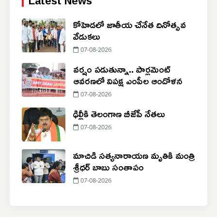
Latest News
కోహెడలో జాతీయ చేనేత దినోత్సవ
వేడుకలు
07-08-2026
వర్షం పడుతున్నా.. పార్లమెంట్
ఆవరణలో విపక్ష ఎంపీల ఆందోళన
07-08-2026
ఢిల్లీకి తెలంగాణ బీజేపీ నేతలు
07-08-2026
మాచిడి సత్యనారాయణ మృతికి మంత్రి
శ్రీధర్ బాబు సంతాపం
07-08-2026