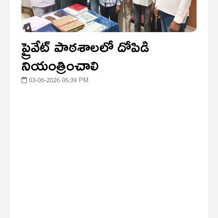
ప్రైవేట్ పాఠశాలలో దోపిడి
నియంత్రించాలి
03-06-2026 05:39 PM