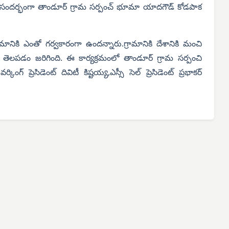
ఈ సందర్భంగా తాండూర్ గ్రామ సర్పంచ్ భూమా యాదగౌడ్ కోడపాక
ానికి ఎంతో గర్వకారంగా ఉందన్నారు.గ్రామానికి దేశానికి మంచి
తెలపడం జరిగింది. ఈ కార్యక్రమంలో తాండూర్ గ్రామ సర్పంచి
గ్ ప్రెసిడెంట్ దివిటీ కిష్టయ్య,ఎస్సీ సెల్ ప్రెసిడెంట్ ప్రభాకర్