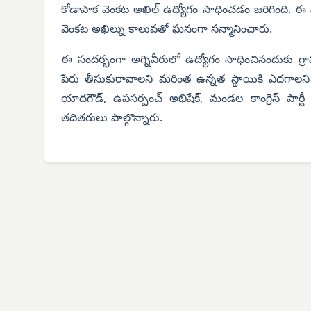
కోడాపాక వెంకట అఖిల్ ఉద్యోగం సాధించడం జరిగింది. 
వెంకట అఖిల్ను కాలువతో ఘనంగా సన్మానించారు.
ఈ సందర్భంగా అగ్నివీరులో ఉద్యోగం సాధించినందుకు గ్రామ
పేరు తీసుకురావాలని మరింత ఉన్నత స్థాయికి ఎదగాలని 
యాదగౌడ్, ఉపసర్పంచ్ అభిషేక్, మండల కాంగ్రెస్ పార్టీ వర్కిం
తదితరులు పాల్గొన్నారు.