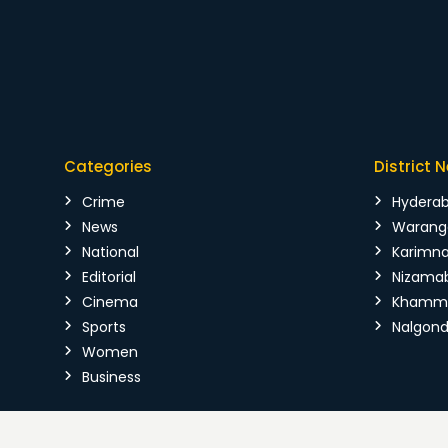
Categories
District 
Crime
Hydera
News
Warang
National
Karimn
Editorial
Nizama
Cinema
Kham
Sports
Nalgon
Women
Business
Copyright © 2