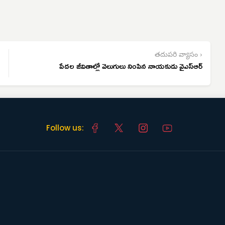
తదుపరి వ్యాసం ›
పేదల జీవితాల్లో వెలుగులు నింపిన నాయకుడు వైఎస్‌ఆర్
Follow us: