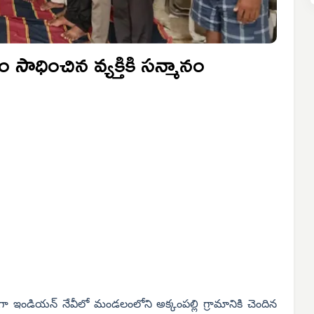
 సాధించిన వ్యక్తికి సన్మానం
గా ఇండియన్ నేవీలో మండలంలోని అక్కంపల్లి గ్రామానికి చెందిన