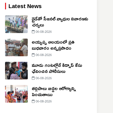
Latest News
డ్రైడేతో సీజనల్ వ్యాధుల నివారణకు
చర్యలు
06-08-2026
అయ్యప్ప ఆలయంలో ప్రతి
బుధవారం అన్నప్రసాదం
06-08-2026
మూడు గంటల్లోనే కిడ్నాప్ కేసు
ఛేదించిన పోలీసులు
06-08-2026
తల్లిపాలు బిడ్డల ఆరోగ్యాన్ని
పెంచుతాయి
06-08-2026