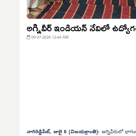
అగ్నివీర్ ఇండియన్ నేవిలో ఉద్యోగం
09-07-2026 12:44 AM
నాగిరెడ్డిపేట్, జులై 8 (విజయక్రాంతి):
అగ్నివీరులో భాగం