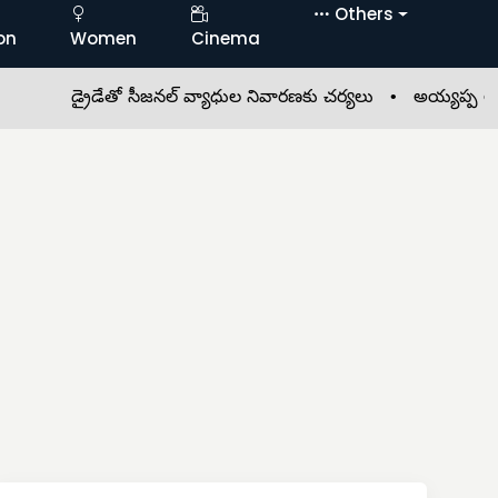
Others
on
Women
Cinema
డ్రైడేతో సీజనల్ వ్యాధుల నివారణకు చర్యలు •
అయ్యప్ప ఆలయంలో ప