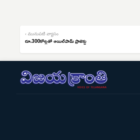
‹ మునుపటి వ్యాసం
రూ.300కోట్లతో ఆయిల్‌పామ్ ప్రాజెక్టు