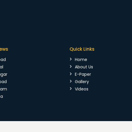
News
Quick Links
bad
Home
al
About Us
agar
E-Paper
bad
Gallery
mam
Videos
da
026 Vijaya Kranthi. All Rights Reserved.
Terms & Conditions
|
P