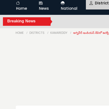
Distric
Home
News
National
Breaking News
HOME
DISTRICTS
KAMAREDDY
అగ్నివీర్ ఇండియన్ నేవిలో ఉద్యోగ