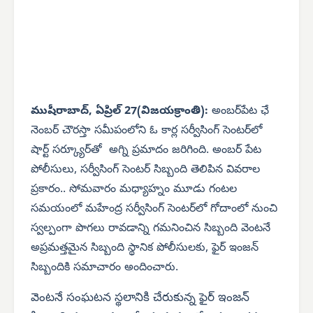
ముషీరాబాద్, ఏప్రిల్ 27(విజయక్రాంతి):
అంబర్‌పేట ఛే
నెంబర్ చౌరస్తా సమీపంలోని ఓ కార్ల సర్వీసింగ్ సెంటర్‌లో
షార్ట్ సర్క్యూర్‌తో అగ్ని ప్రమాదం జరిగింది. అంబర్ పేట
పోలీసులు, సర్వీసింగ్ సెంటర్ సిబ్బంది తెలిపిన వివరాల
ప్రకారం.. సోమవారం మధ్యాహ్నం మూడు గంటల
సమయంలో మహేంద్ర సర్వీసింగ్ సెంటర్‌లో గోదాంలో నుంచి
స్వల్పంగా పొగలు రావడాన్ని గమనించిన సిబ్బంది వెంటనే
అప్రమత్తమైన సిబ్బంది స్థానిక పోలీసులకు, ఫైర్ ఇంజన్
సిబ్బందికి సమాచారం అందించారు.
వెంటనే సంఘటన స్థలానికి చేరుకున్న ఫైర్ ఇంజన్