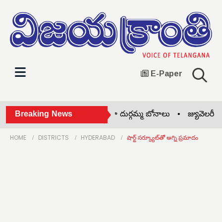
E-Paper
దోమకొండలో అంగరంగ వైభవంగా దుర్గమ్మ బోనాలు •
Breaking News
జ్యువెలరీ షాప
HOME
DISTRICTS
HYDERABAD
షార్ట్ సర్క్యూట్‌తో అగ్ని ప్రమాదం