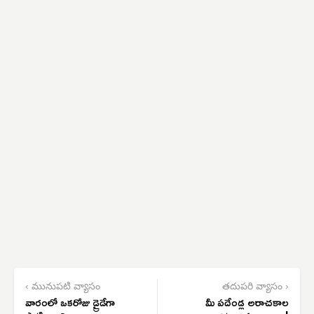
‹ మునుపటి వ్యాసం
తదుపరి వ్యాసం ›
వారంలో ఒకరోజు డ్రైడేగా
మీ పదేండ్ల అరాచకాల