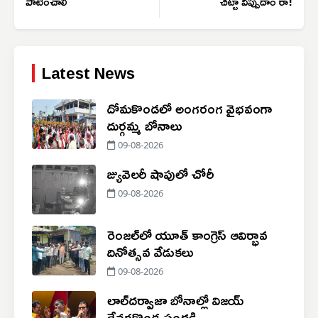
పాటించాలి
చిట్టా విప్పుదాం రా!
Latest News
దోమకొండలో అంగరంగ వైభవంగా
దుర్గమ్మ బోనాలు
09-08-2026
జ్యువెలరీ షాపులో చోరీ
09-08-2026
రెంజల్‌లో యూత్ కాంగ్రెస్ ఆవిర్భావ
దినోత్సవ వేడుకలు
09-08-2026
లాల్​దర్వాజా బోనాల్లో విజయ్
దేవరకొండ సందడి