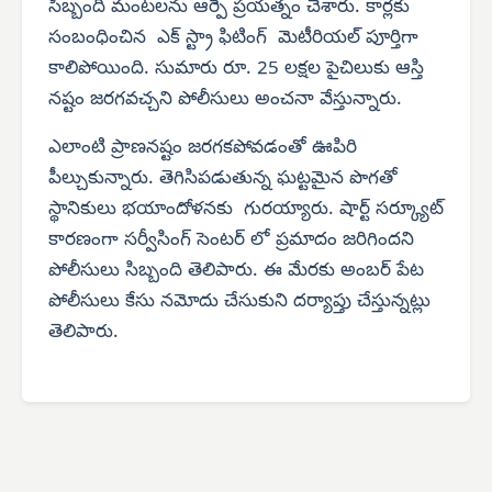
సిబ్బంది మంటలను ఆర్పే ప్రయత్నం చేశారు. కార్లకు
సంబంధించిన ఎక్ స్ట్రా ఫిటింగ్ మెటీరియల్ పూర్తిగా
కాలిపోయింది. సుమారు రూ. 25 లక్షల పైచిలుకు ఆస్తి
నష్టం జరగవచ్చని పోలీసులు అంచనా వేస్తున్నారు.
ఎలాంటి ప్రాణనష్టం జరగకపోవడంతో ఊపిరి
పీల్చుకున్నారు. తెగిసిపడుతున్న ఘట్టమైన పొగతో
స్థానికులు భయాందోళనకు గురయ్యారు. షార్ట్ సర్క్యూట్
కారణంగా సర్వీసింగ్ సెంటర్ లో ప్రమాదం జరిగిందని
పోలీసులు సిబ్బంది తెలిపారు. ఈ మేరకు అంబర్ పేట
పోలీసులు కేసు నమోదు చేసుకుని దర్యాప్తు చేస్తున్నట్లు
తెలిపారు.