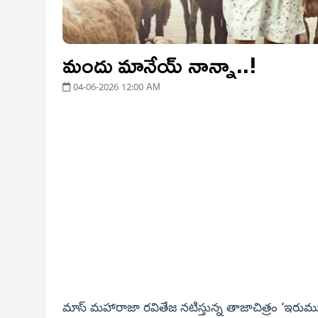
మందు మానేయ్ నాన్నా..!
04-06-2026 12:00 AM
మాస్ మహారాజా రవితేజ నటిస్తున్న తాజాచిత్రం ‘ఇరుముడి’