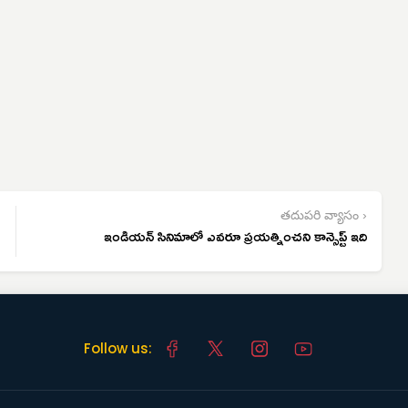
తదుపరి వ్యాసం ›
ఇండియన్ సినిమాలో ఎవరూ ప్రయత్నించని కాన్సెప్ట్ ఇది
Follow us: