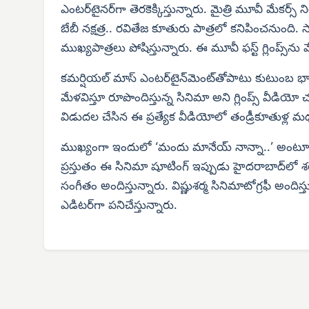
ఎంటర్‌టైనర్‌గా తెరకెక్కిస్తున్నారు. మైత్రి మూవీ మేకర్స్
బేబీ నక్షత్ర.. రవితేజ కూతురు పాత్రలో కనిపించనుంది
ముఖ్యపాత్రలు పోషిస్తున్నారు. ఈ మూవీ ఫస్ట్ గ్లింప్స్‌
కమర్షియల్ మాస్ ఎంటర్‌టైన్‌మెంట్‌తోపాటు కుటుంబ భా
మేళవిస్తూ రూపొందిస్తున్న సినిమా అని గ్లింప్స్ వీడియో 
విడుదల చేసిన ఈ ప్రత్యేక వీడియోలో తండ్రీకూతుళ్ల
ముఖ్యంగా ఇందులో ‘మందు మానేయ్ నాన్నా..’ అంటూ బే
ప్రస్తుతం ఈ సినిమా షూటింగ్ ఇప్పుడు హైదరాబాద్‌లో శరవ
సంగీతం అందిస్తున్నారు. విష్ణుశర్మ సినిమాటోగ్రఫీ అందిస్తు
ఎడిటర్‌గా పనిచేస్తున్నారు.