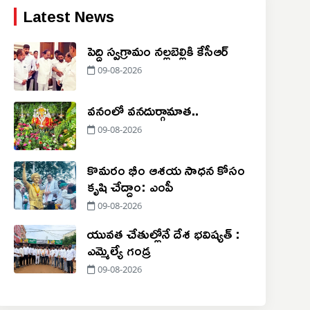
Latest News
పెద్ది స్వగ్రామం నల్లబెల్లికి కేసీఆర్
09-08-2026
వనంలో వనదుర్గామాత..
09-08-2026
కొమరం భీం ఆశయ సాధన కోసం
కృషి చేద్దాం: ఎంపీ
09-08-2026
యువత చేతుల్లోనే దేశ భవిష్యత్ :
ఎమ్మెల్యే గండ్ర
09-08-2026