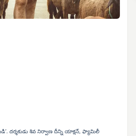
. దర్శకుడు శివ నిర్వాణ దీన్ని యాక్షన్, ఫ్యామిలీ