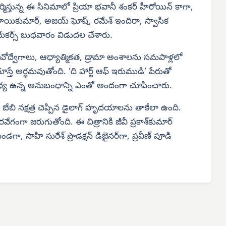
 నిర్మిస్తున్న ఈ సినిమాలో ప్రియా భవానీ శంకర్ హీరోయిన్ కాగా,
. సాయికుమార్, అజయ్ ఘోష్, రమేశ్ ఇందిరా, స్వాసిక
ను మేకర్స్ బుధవారం విడుదల చేశారు.
వోద్వేగాలు, ఆధ్యాత్మికత, డ్రామా అంశాలను సమపాళ్లలో
చూస్తే అర్థమవుతోంది. ‘ది హార్ట్ ఆఫ్ ఇరుముడి’ పేరుతో
 మధ్య ఉన్న అనుబంధాన్ని ఎంతో అందంగా చూపించారు.
బి నక్షత్ర చెప్పిన డైలాగ్ హృదయాలను తాకేలా ఉంది.
ేగంగా జరుగుతోంది. ఈ చిత్రానికి జీవీ ప్రకాశ్‌కుమార్
ండగా, సాహి సురేశ్ ప్రొడక్షన్ డిజైనర్‌గా, ప్రవీణ్ పూడి