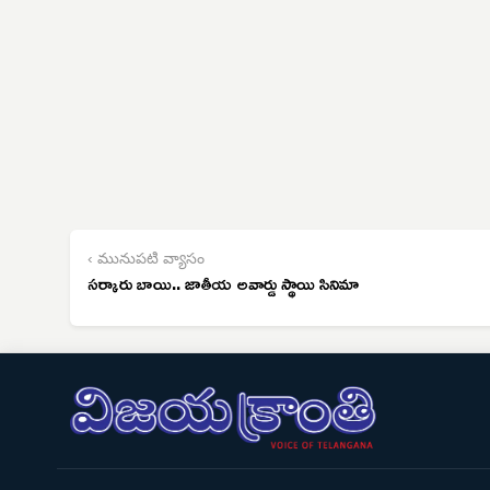
‹ మునుపటి వ్యాసం
సర్కారు బాయి.. జాతీయ అవార్డు స్థాయి సినిమా