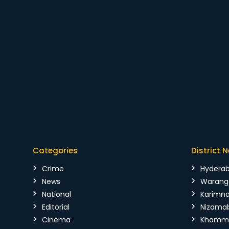
Categories
District 
Crime
Hydera
News
Warang
National
Karimn
Editorial
Nizama
Cinema
Kham