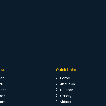
News
Quick Links
bad
Home
al
About Us
agar
E-Paper
bad
Gallery
mam
Videos