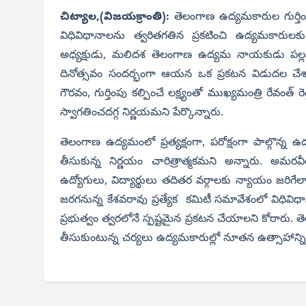
చిట్యాల,(విజయక్రాంతి):
తెలంగాణ ఉద్యమకారుల గుర్తింపు
విధివిధానాలను త్వరితగతిన ప్రకటించి ఉద్యమకారు
అధ్యక్షుడు, మలిదశ తెలంగాణ ఉద్యమ నాయకుడు పల్లపు
దినోత్సవం సందర్భంగా ఆయన ఒక ప్రకటన విడుదల చేశా
గౌరవం, గుర్తింపు కల్పించే లక్ష్యంతో ముఖ్యమంత్రి రేవంత్
స్వాగతించదగ్గ నిర్ణయమని పేర్కొన్నారు.
తెలంగాణ ఉద్యమంలో ప్రత్యక్షంగా, పరోక్షంగా పాల్గొన్న ఉ
తీసుకున్న నిర్ణయం చారిత్రాత్మకమని అన్నారు. అమ
ఉద్యోగులు, విద్యార్థులు తదితర వర్గాలకు న్యాయం జరిగ
జరగనున్న కేశవరావు ప్రత్యేక కమిటీ సమావేశంలో విధివిధా
ప్రభుత్వం త్వరలోనే స్పష్టమైన ప్రకటన చేయాలని కోరారు. తె
తీసుకుంటున్న చర్యలు ఉద్యమకారుల్లో నూతన ఉత్సాహాన్ని