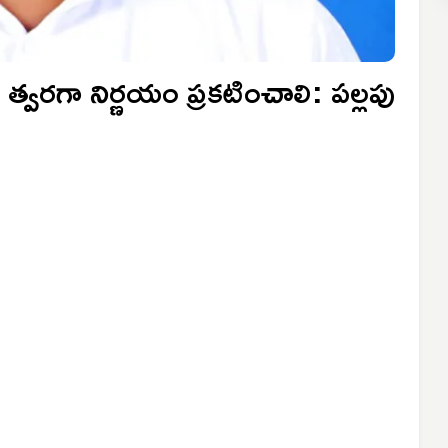
ం త్వరగా నిర్ణయం ప్రకటించాలి: పల్లపు