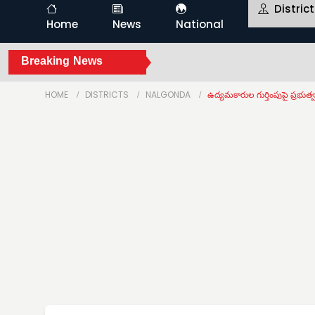
Distric
Home
News
National
Breaking News
HOME
DISTRICTS
NALGONDA
ఉద్యమకారుల గుర్తింపుపై ప్రభుత్వ