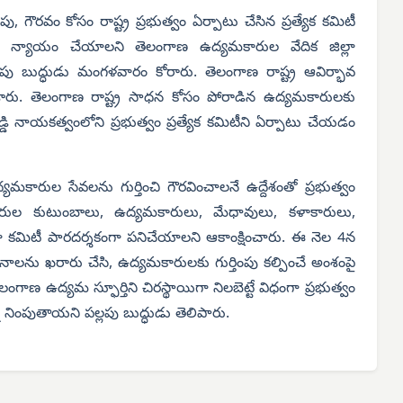
, గౌరవం కోసం రాష్ట్ర ప్రభుత్వం ఏర్పాటు చేసిన ప్రత్యేక కమిటీ
లకు న్యాయం చేయాలని తెలంగాణ ఉద్యమకారుల వేదిక జిల్లా
 బుద్ధుడు మంగళవారం కోరారు. తెలంగాణ రాష్ట్ర ఆవిర్భావ
రు. తెలంగాణ రాష్ట్ర సాధన కోసం పోరాడిన ఉద్యమకారులకు
 రెడ్డి నాయకత్వంలోని ప్రభుత్వం ప్రత్యేక కమిటీని ఏర్పాటు చేయడం
ద్యమకారుల సేవలను గుర్తించి గౌరవించాలనే ఉద్దేశంతో ప్రభుత్వం
రవీరుల కుటుంబాలు, ఉద్యమకారులు, మేధావులు, కళాకారులు,
ేలా కమిటీ పారదర్శకంగా పనిచేయాలని ఆకాంక్షించారు. ఈ నెల 4న
నాలను ఖరారు చేసి, ఉద్యమకారులకు గుర్తింపు కల్పించే అంశంపై
లంగాణ ఉద్యమ స్ఫూర్తిని చిరస్థాయిగా నిలబెట్టే విధంగా ప్రభుత్వం
 నింపుతాయని పల్లపు బుద్ధుడు తెలిపారు.