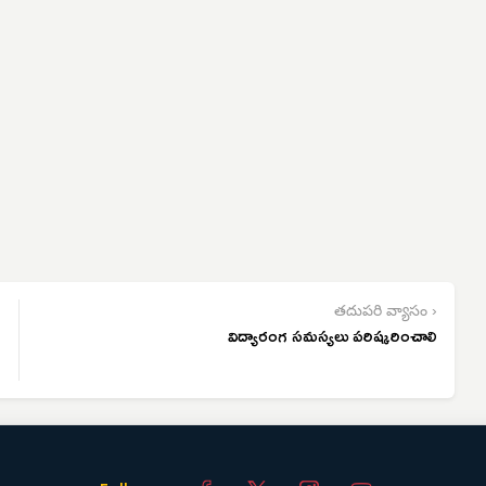
తదుపరి వ్యాసం ›
విద్యారంగ సమస్యలు పరిష్కరించాలి