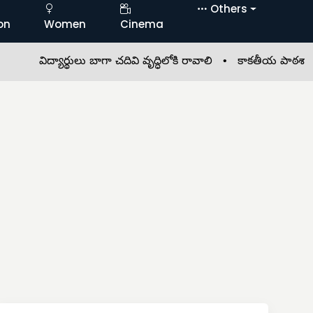
Others
on
Women
Cinema
విద్యార్థులు బాగా చదివి వృద్ధిలోకి రావాలి •
కాకతీయ పాఠశాలలో ఘన