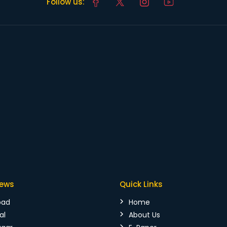
Follow us:
News
Quick Links
bad
Home
al
About Us