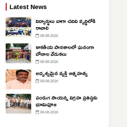
Latest News
విద్యార్థులు బాగా చదివి వృద్ధిలోకి
రావాలి
08-08-2026
కాకతీయ పాఠశాలలో ఘనంగా
బోనాల వేడుకలు
08-08-2026
అదృశ్య‌మైన వ్య‌క్తి ఆత్మ‌హ‌త్య‌
08-08-2026
పండుగ సాయన్న విగ్రహ ప్రతిష్ఠకు
భూమిపూజ
08-08-2026