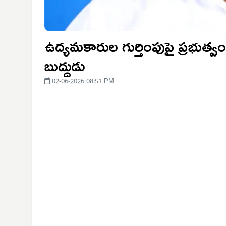
ఉద్యమకారుల గుర్తింపుపై ప్రభుత్వ
బుద్ధుడు
02-06-2026 08:51 PM