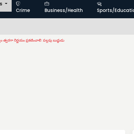
ts
Crime
Business/Health
Sports/Educati
ం త్వరగా నిర్ణయం ప్రకటించాలి: పల్లపు బుద్ధుడు