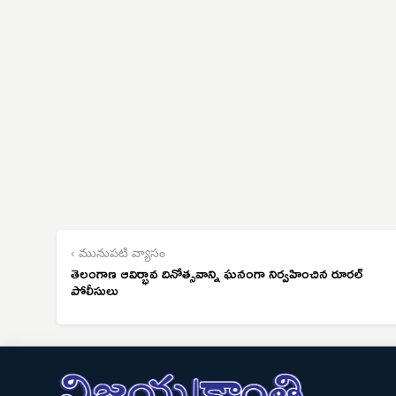
‹ మునుపటి వ్యాసం
తెలంగాణ ఆవిర్భావ దినోత్సవాన్ని ఘనంగా నిర్వహించిన రూరల్
పోలీసులు