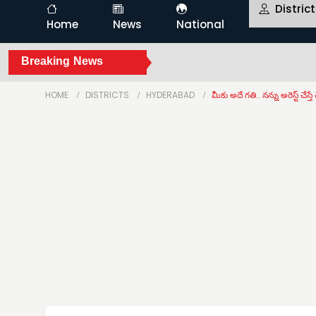
Distric
Home
News
National
Breaking News
HOME
DISTRICTS
HYDERABAD
మీకు అదే గతి.. నన్ను అరెస్ట్ చేస్తే