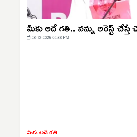
మీకు అదే గతి.. నన్ను అరెస్ట్ చేస్తే
23-12-2025 02:38 PM
మీకు అదే గతి