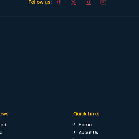
Follow us:
News
Quick Links
bad
Home
al
About Us