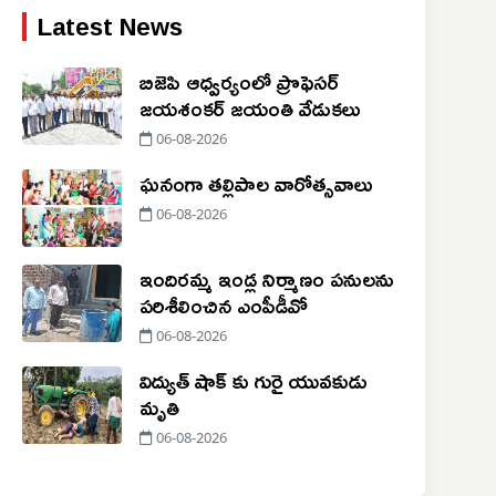
Latest News
బిజెపి ఆధ్వర్యంలో ప్రొఫెసర్
జయశంకర్ జయంతి వేడుకలు
06-08-2026
ఘనంగా తల్లిపాల వారోత్సవాలు
06-08-2026
ఇందిరమ్మ ఇండ్ల నిర్మాణం పనులను
పరిశీలించిన ఎంపీడీవో
06-08-2026
విద్యుత్ షాక్ కు గురై యువకుడు
మృతి
06-08-2026