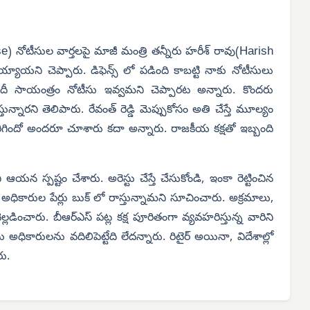
se
Harish
) నోటీసుల వార్తలపై మాజీ మంత్రి తన్నీరు హరీశ్ రావు(
య్యాయని చెప్పారు. డిఫెన్స్ లో పడింది కాబట్టి నాకు నోటీసులు
ేదీ సాయంత్రం నోటీసు ఇవ్వమని చెప్పారట అన్నారు. కొందరు
ున్నారని తెలిపారు. రేవంత్ రెడ్డి మెప్పుకోసం అతి చేస్తే మూల్యం
 జరిగిందో అందరూ చూశారు కదా అన్నారు. రాజకీయ కక్షతో ఇబ్బంది
న స్పష్టం చేశారు. అరెస్టు చేస్తే చేసుకోండి, ఇంకా రెట్టించిన
ధికారుల పేర్లు బుక్ లో రాస్తున్నామని సూచించారు. అక్రమాలు,
్లడించారు. బీఆర్ఎస్ పట్ల కక్ష పూరితంగా వ్యవహరిస్తున్న వారిని
ధికారులను వదిలిపెట్టేది లేదన్నారు. రిటైర్ అయినా, విదేశాల్లో
రు.