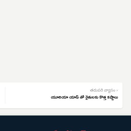
తదుపరి వ్యాసం ›
యూరియా యాప్ తో రైతులకు కొత్త కష్టాలు