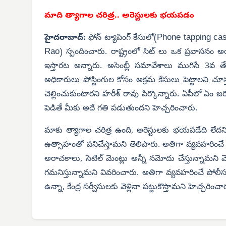
మాది త్యాగాల చరిత్ర.. అరెస్టులకు భయపడం
Phone tapping ca
హైదరాబాద్:
ఫోన్ ట్యాపింగ్ కేసులో(
Rao
) స్పందించారు. రాష్ట్రంలో సిట్ లు ఒక ప్రవాసనం అ
ఇస్తారట అన్నారు. అసెంబ్లీ సమావేశాలు ముగిసే 3వ త
అధికారులు పోస్టింగుల కోసం అక్రమ కేసులు పెట్టాలని చూస్త
చెల్లించుకుంటారని హరీశ్ రావు పేర్కొన్నారు. ఏపీలో ఏం
పెడితే మీకు అదే గతి పడుతుందని హెచ్చరించారు.
మాకు త్యాగాల చరిత్ర ఉంది, అరెస్టులకు భయపడేది లేదని ఆయ
ఉత్సాహంతో పనిచేస్తామని తెలిపారు. అతిగా వ్యవహరించే అ
అరాచకాలు, సెటిల్ మెంట్లు అన్నీ నమోదు చేస్తున్నామని వెల
గమనిస్తున్నామని వివరించారు. అతిగా వ్యవహరించే పోలీసు అ
ఉన్నా, కేంద్ర సర్వీసులకు వెళ్లినా పట్టుకొస్తామని హెచ్చరించా