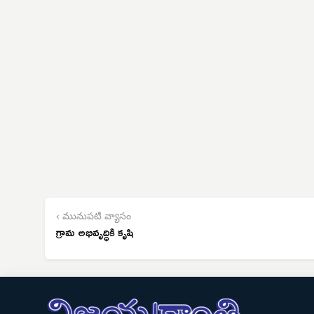
‹ మునుపటి వ్యాసం
గ్రామ అభివృద్ధికి కృషి