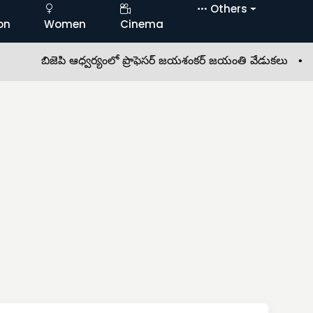
Others
on
Women
Cinema
బిజెపి ఆధ్వర్యంలో ప్రొఫెసర్ జయశంకర్ జయంతి వేడుకలు •
ఘనంగా 