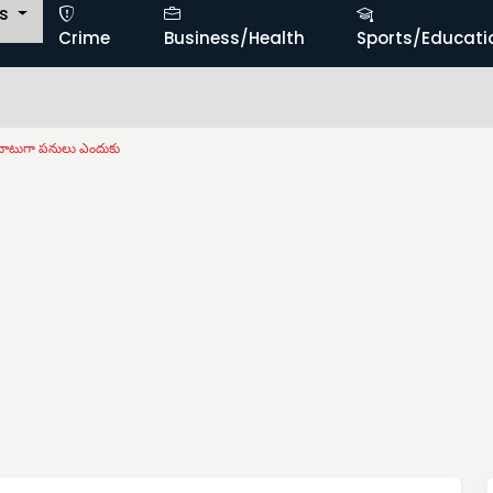
ts
Crime
Business/Health
Sports/Educati
బ
ంగ చాటుగా పనులు ఎందుకు