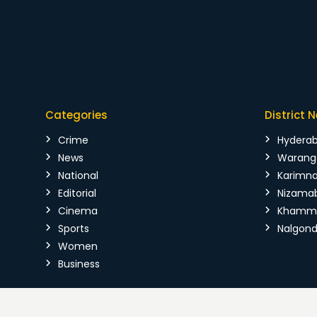
Categories
District 
Crime
Hydera
News
Warang
National
Karimn
Editorial
Nizama
Cinema
Kham
Sports
Nalgon
Women
Business
Copyright © 2