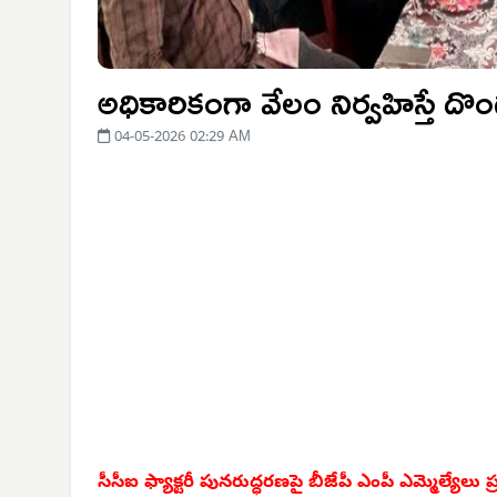
అధికారికంగా వేలం నిర్వహిస్తే 
04-05-2026 02:29 AM
సీసీఐ ఫ్యాక్టరీ పునరుద్ధరణపై బీజేపీ ఎంపీ ఎమ్మెల్యేలు 