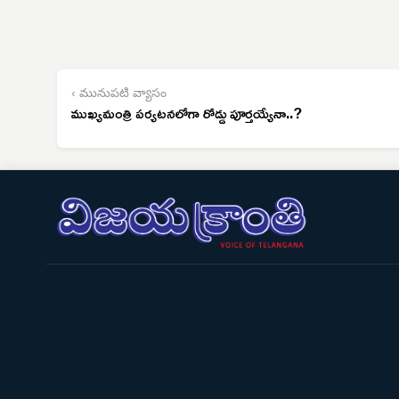
‹ మునుపటి వ్యాసం
ముఖ్యమంత్రి పర్యటనలోగా రోడ్డు పూర్తయ్యేనా..?