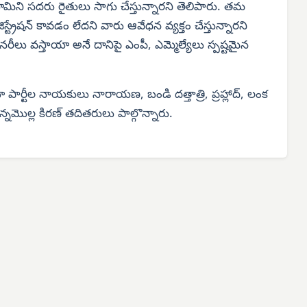
ిని సదరు రైతులు సాగు చేస్తున్నారని తెలిపారు. తమ
్రేషన్ కావడం లేదని వారు ఆవేధన వ్యక్తం చేస్తున్నారని
ిషనరీలు వస్తాయా అనే దానిపై ఎంపీ, ఎమ్మెల్యేలు స్పష్టమైన
ార్టీల నాయకులు నారాయణ, బండి దత్తాత్రి, ప్రహ్లాద్, లంక
మొల్ల కిరణ్ తదితరులు పాల్గొన్నారు.