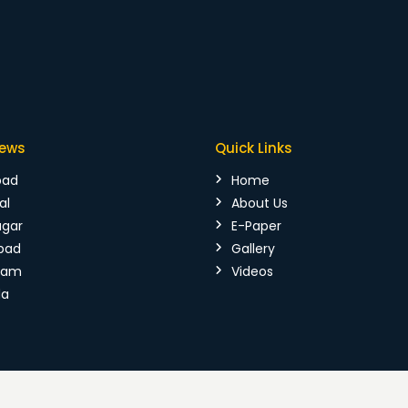
News
Quick Links
bad
Home
al
About Us
agar
E-Paper
bad
Gallery
mam
Videos
da
026 Vijaya Kranthi. All Rights Reserved.
Terms & Conditions
|
P