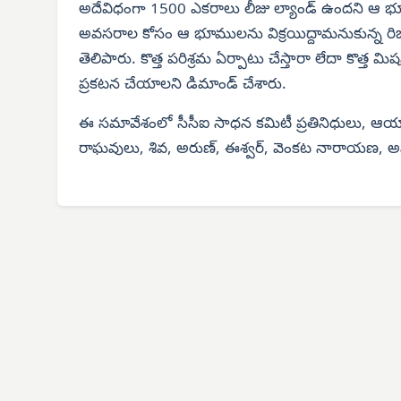
అదేవిధంగా 1500 ఎకరాలు లీజు ల్యాండ్ ఉందని ఆ భూమ
అవసరాల కోసం ఆ భూములను విక్రయిద్దామనుకున్న రిజిస్ట
తెలిపారు. కొత్త పరిశ్రమ ఏర్పాటు చేస్తారా లేదా కొత్త మ
ప్రకటన చేయాలని డిమాండ్ చేశారు.
ఈ సమావేశంలో సీసీఐ సాధన కమిటీ ప్రతినిధులు, ఆయా ప
రాఘవులు, శివ, అరుణ్, ఈశ్వర్, వెంకట నారాయణ, అన్న