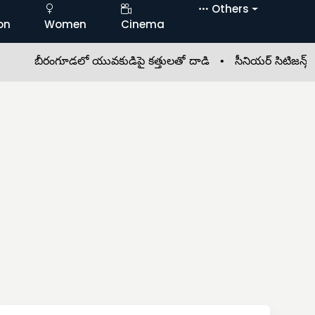
Others
on
Women
Cinema
ీరంగూడలో యువకుడిపై కత్తులతో దాడి •
సీనియర్ సిటిజన్స్‌కు ఎన్