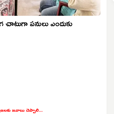
దొంగ చాటుగా పనులు ఎందుకు
ప్రజలకు జవాబు చెప్పాలి...