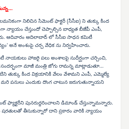
న్న...
మనికంగా నిలిచిన సిమెంట్ ఫాక్టరీ (సీసీఐ) ని తుక్కు కింద
ధంగా న్యాయం చేస్తుందో చెప్పాల్సిన బాధ్యత బీజేపీ ఎంపీ,
నారు. ఆదివారం ఆదిలాబాద్ లో సీసీఐ సాధన కమిటీ
వ్యం‘ అనే అంశంపై చర్చ వేధిక ను నిర్వహించారు.
టీ నాయకులు హాజరై పలు అంశాలపై సుదీర్ఘంగా చర్చించి,
ఈ సందర్భంగా మాజీ మంత్రి జోగు రామన్న మాట్లాడుతూ...
ిని తుక్కు కింద విక్రయానికి వేలం వేశామని ఎంపీ, ఎమ్మెల్యే
ితే, మరి పనులు ఎందుకు దొంగ చాటున జరుగుతున్నాయని
 ఫ్యాక్టరీని పునరుద్దరించాలని డిమాండ్ చేస్తున్నామన్నారు.
 షరతులతో తీసుకున్నారో దాని ప్రకారం వారికి న్యాయం