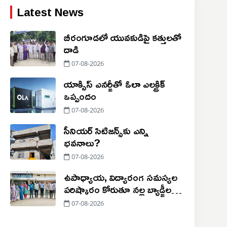
Latest News
బీరంగూడలో యువకుడిపై కత్తులతో
దాడి
07-08-2026
యాక్సిస్ ఎనర్జీతో ఓలా ఎలక్ట్రిక్
ఒప్పందం
07-08-2026
సీనియర్ సిటిజన్స్‌కు ఎన్ని
భవనాలు?
07-08-2026
ఉపాధ్యాయ, విద్యారంగ సమస్యల
పరిష్కారం కోరుతూ నల్ల బ్యాడ్జీలతో
నిరసన
07-08-2026