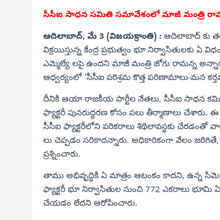
సీసీఐ సాధన సమితి సమావేశంలో మాజీ మంత్రి రామ
ఆదిలాబాద్, మే 3 (విజయక్రాంతి) :
ఆదిలాబాద్ కు తల
విక్రయిస్తున్న కేంద్ర ప్రభుత్వం భూ నిర్వాసితులకు ఏ వి
ఎమ్మెల్యే లపై ఉందని మాజీ మంత్రి జోగు రామన్న అన్
ఆధ్వర్యంలో ‘సీసీఐ పరిశ్రమ కొత్త పరిణామాలు-మన కర్త
దీనికి ఆయా రాజకీయ పార్టీల నేతలు, సీసీఐ సాధన కమి
ఫ్యాక్టరీ పునరుద్ధరణ కోసం పలు తీర్మాణాలు చేశారు. 
సీసీఐ ఫ్యాక్టరీలోని పరికరాలు శిథిలావస్థకు చేరడంతో వాట
లు చెప్పడం సరికాదన్నారు. అధికారికంగా వేలం జరిగ
ప్రశ్నించారు.
తాము అభివృద్ధికి ఏ మాత్రం ఆటంకం కాదని, ఉన్న సిమెంట్
ఫ్యాక్టరీ భూ నిర్వాసితుల నుంచి 772 ఎకరాలు భూమి ఏ
చేయడం లేదని ఆరోపించారు.