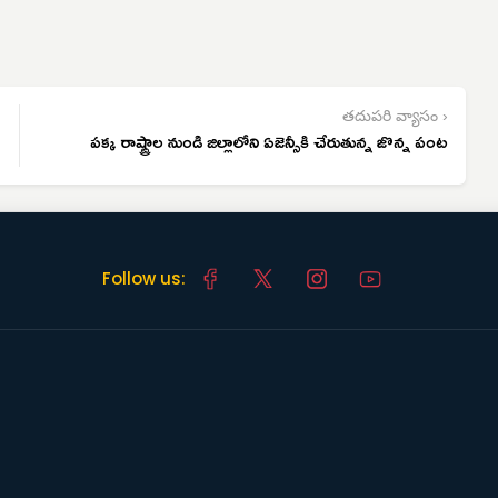
తదుపరి వ్యాసం ›
పక్క రాష్ట్రాల నుండి జిల్లాలోని ఏజెన్సీకి చేరుతున్న జొన్న పంట
Follow us: