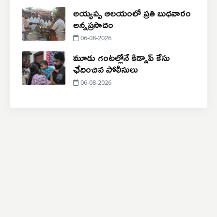
అయ్యప్ప ఆలయంలో ప్రతి బుధవారం
అన్నప్రసాదం
06-08-2026
మూడు గంటల్లోనే కిడ్నాప్ కేసు
ఛేదించిన పోలీసులు
06-08-2026