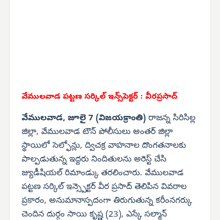
వేములవాడ పట్టణ సర్కిల్ ఇన్స్‌పెక్టర్ : వీరప్రసాద్
వేములవాడ, జూలై 7 (విజయక్రాంతి)
రాజన్న సిరిసిల్ల
జిల్లా, వేములవాడ టౌన్ పోలీసులు అంతర్ జిల్లా
స్థాయిలో సెల్ఫోన్లు, ద్విచక్ర వాహనాల దొంగతనాలకు
పాల్పడుతున్న ఇద్దరు నిందితులను అరెస్ట్ చేసి
జ్యుడీషియల్ రిమాండ్కు తరలించారు. వేములవాడ
పట్టణ సర్కిల్ ఇన్స్పెక్టర్ వీర ప్రసాద్ తెలిపిన వివరాల
ప్రకారం, అనుమానాస్పదంగా తిరుగుతున్న కరీంనగర్కు
చెందిన దుర్గం సాయి కృష్ణ (23), ఎస్కే సల్మాన్