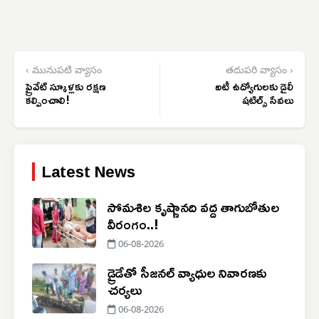
‹ మునుపటి వ్యాసం
తదుపరి వ్యాసం ›
ప్రైవేట్ స్కూళ్లకు రక్షణ
ఐటీ ఉద్యోగులకు డైలీ
కల్పించాలి!
షటిల్స్ సేవలు
Latest News
సోమశిల కృష్ణానది వద్ద తాగుబోతుల
వీరంగం..!
06-08-2026
డ్రైడేతో సీజనల్ వ్యాధుల నివారణకు
చర్యలు
06-08-2026