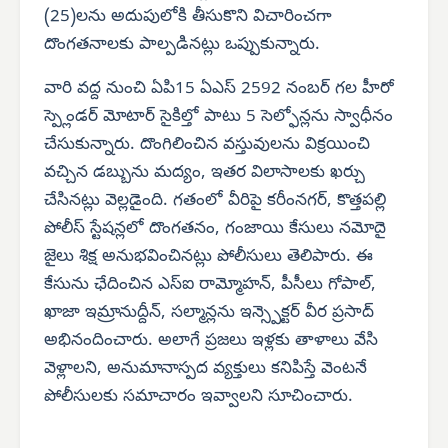
(25)లను అదుపులోకి తీసుకొని విచారించగా
దొంగతనాలకు పాల్పడినట్లు ఒప్పుకున్నారు.
వారి వద్ద నుంచి ఏపి15 ఏఎస్ 2592 నంబర్ గల హీరో
స్ప్లెండర్ మోటార్ సైకిల్తో పాటు 5 సెల్ఫోన్లను స్వాధీనం
చేసుకున్నారు. దొంగిలించిన వస్తువులను విక్రయించి
వచ్చిన డబ్బును మద్యం, ఇతర విలాసాలకు ఖర్చు
చేసినట్లు వెల్లడైంది. గతంలో వీరిపై కరీంనగర్, కొత్తపల్లి
పోలీస్ స్టేషన్లలో దొంగతనం, గంజాయి కేసులు నమోదై
జైలు శిక్ష అనుభవించినట్లు పోలీసులు తెలిపారు. ఈ
కేసును ఛేదించిన ఎస్‌ఐ రామ్మోహన్, పీసీలు గోపాల్,
ఖాజా ఇమ్రానుద్దీన్, సల్మాన్లను ఇన్స్పెక్టర్ వీర ప్రసాద్
అభినందించారు. అలాగే ప్రజలు ఇళ్లకు తాళాలు వేసి
వెళ్లాలని, అనుమానాస్పద వ్యక్తులు కనిపిస్తే వెంటనే
పోలీసులకు సమాచారం ఇవ్వాలని సూచించారు.