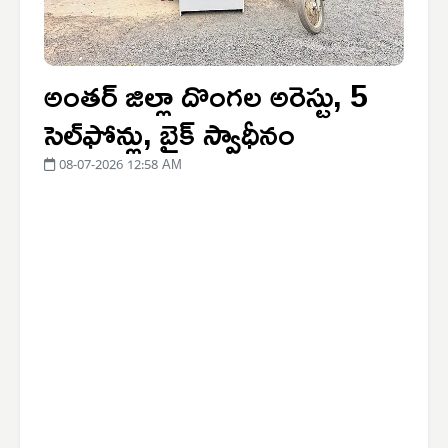
అంతర్ జిల్లా దొంగల అరెస్టు, 5
సెల్‌ఫోన్లు, బైక్ స్వాధీనం
08-07-2026 12:58 AM