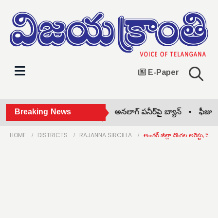
E-Paper
ిడ్డల ఆరోగ్యాన్ని పెంచుతాయి •
Breaking News
అనలాగ్ పనీర్‌పై బ్యాన్ •
ఫీజుల పర
HOME
DISTRICTS
RAJANNA SIRCILLA
అంతర్ జిల్లా దొంగల అరెస్టు, 5 సెల్‌