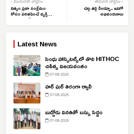
‹ మునుపటి వ్యాసం
తదుపరి వ్యాసం ›
నిత్యం ప్రజా సంక్షేమం
చెట్ల తల్లి లీలమ్మా.. ఇవిగో
కోసం పరితపించే వ్యక్తి
అభివందనాలు
మంత్రి ఉత్తమ్
Latest News
సింధు హాస్పిటల్స్‌లో తొలి HITHOC
చికిత్స విజయవంతం
07-08-2026
హర్ ఘర్ తిరంగా ర్యాలీ
07-08-2026
బుడ్డోడు వినతితో బస్సు సిద్ధం
07-08-2026