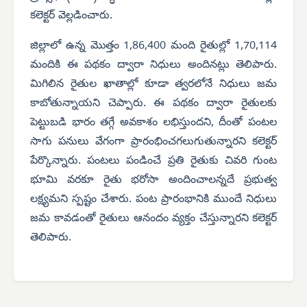
కలెక్టర్ వెల్లడించారు.
జిల్లాలో ఉన్న మొత్తం 1,86,400 మంది రైతుల్లో 1,70,114
మందికి ఈ పథకం ద్వారా నిధులు అందినట్లు తెలిపారు.
మిగిలిన రైతుల ఖాతాల్లో కూడా త్వరలోనే నిధులు జమ
కాబోతున్నాయని చెప్పారు.
ఈ పథకం ద్వారా రైతులకు
పెట్టుబడి భారం తగ్గే అవకాశం లభిస్తుందని, దీంతో పంటల
సాగు పనులు వేగంగా ప్రారంభించగలుగుతున్నారని కలెక్టర్
పేర్కొన్నారు. పంటలు పండించే ప్రతి రైతుకు చివరి గుంట
భూమి వరకూ రైతు భరోసా అందించాలన్నదే ప్రభుత్వ
లక్ష్యమని స్పష్టం చేశారు.
పంట ప్రారంభానికి ముందే నిధులు
జమ కావడంతో రైతులు ఆనందం వ్యక్తం చేస్తున్నారని కలెక్టర్
తెలిపారు.