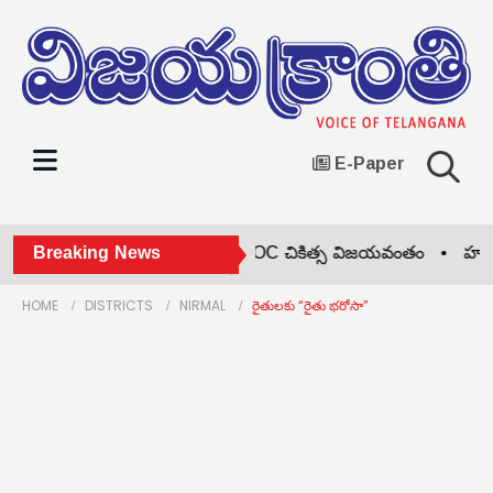
E-Paper
సింధు హాస్పిటల్స్‌లో తొలి HITHOC చికిత్స విజయవంతం •
Breaking News
హర్ ఘర్
HOME
DISTRICTS
NIRMAL
రైతులకు “రైతు భరోసా”