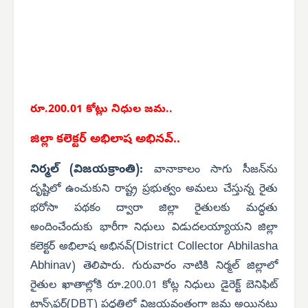
రూ.200.01 కోట్లు నిధుల జమ..
జిల్లా కలెక్టర్ అభిలాష అభినవ్..
నిర్మల్ (విజయక్రాంతి):
వానాకాలం సాగు సీజన్‌ను
దృష్టిలో ఉంచుకుని రాష్ట్ర ప్రభుత్వం అమలు చేస్తున్న రైతు
భరోసా పథకం ద్వారా జిల్లా రైతులకు మద్ధతు
అందించేందుకు భారీగా నిధులు విడుదలయ్యాయని జిల్లా
District Collector Abhilasha
కలెక్టర్ అభిలాష అభినవ్(
Abhinav
) తెలిపారు.
గురువారం నాటికి నిర్మల్ జిల్లాలో
రైతుల ఖాతాల్లోకి రూ.200.01 కోట్ల నిధులు డైరెక్ట్ బెనిఫిట్
ట్రాన్స్‌ఫర్(DBT) పద్ధతిలో విజయవంతంగా జమ అయినట్లు