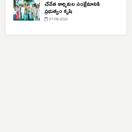
చేనేత కార్మికుల సంక్షేమానికి
ప్రభుత్వం కృషి
07-08-2026