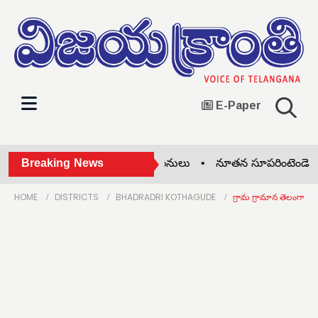
E-Paper
రూ. 76 లక్షల నిధులతో డ్రైనేజి పనులు •
Breaking News
నూతన సూపరింటెండెంట్‌క
HOME
DISTRICTS
BHADRADRI KOTHAGUDE
గ్రామ గ్రామాన తెలంగాణ 