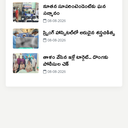
నూతన సూపరింటెండెంట్‌కు ఘన
సన్మానం
08-08-2026
స్ప్రింగ్ హాస్పిటల్‌లో అరుదైన శస్త్రచికిత్స
08-08-2026
తాళం వేసిన ఇళ్లే టార్గెట్‌.. దొంగకు
పోలీసుల చెక్‌
08-08-2026