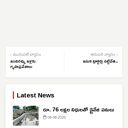
‹ మునుపటి వ్యాసం
తదుపరి వ్యాసం ›
ఇందిరమ్మ ఇళ్లకు
ఇసుక ట్రాక్టర్లు పట్టివేత..
గృహప్రవేశాలు
Latest News
రూ. 76 లక్షల నిధులతో డ్రైనేజి పనులు
08-08-2026