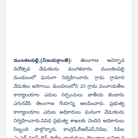
ములకలపల్లి,(విజయక్రాంతి):
తెలంగాణ ఆవిర్భావ
దినోత్సవ వేడుకలను మంగళవారం ములకలపల్లి
మండలంలో ఘనంగా నిర్వహించారు. గ్రామ గ్రామాన
వేడుకలు జరిగాయి. మండలంలోని 20 గ్రామ పంచాయతీల
కార్యాలయాల ఎదుట సర్పంచులు జాతీయ జెండాను
ఎగురవేసి తెలంగాణ గేయాన్ని ఆలపించారు. ప్రభుత్వ
కార్యాలయాల ఎదుట అధికారులు ఘనంగా వేడుకలను
నిర్వహించారు.వివిధ ప్రభుత్వ శాఖలకు చెందిన అధికారులు
సిబ్బంది పాల్గొన్నారు. కాంగ్రెస్,బీఆర్ఎస్,సిపిఐ, సిపిఐ