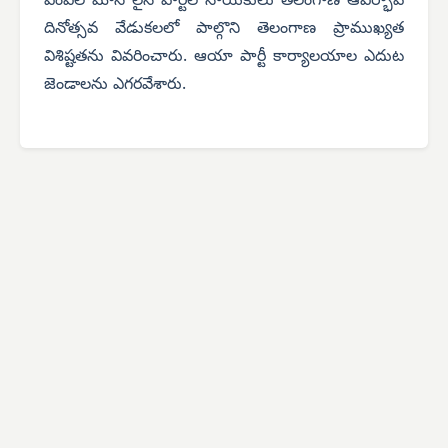
ఎంఎల్ మాస్ లైన్ పార్టీల నాయకులు తెలంగాణ ఆవిర్భావ
దినోత్సవ వేడుకలలో పాల్గొని తెలంగాణ ప్రాముఖ్యత
విశిష్టతను వివరించారు. ఆయా పార్టీ కార్యాలయాల ఎదుట
జెండాలను ఎగరవేశారు.