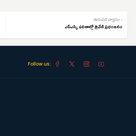
తదుపరి వ్యాసం ›
ఎస్ఎస్సి ఫలితాల్లో త్రివేణి ప్రభంజనం
Follow us: