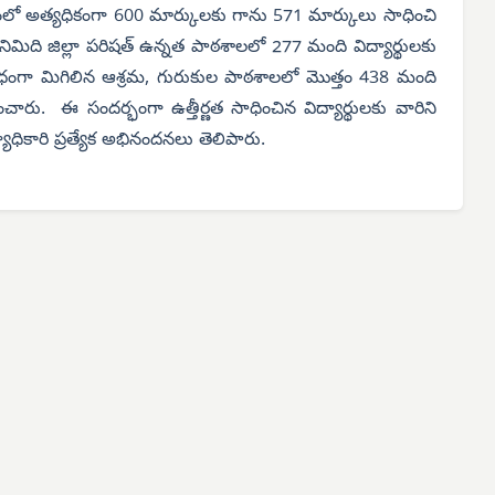
లంలో అత్యధికంగా 600 మార్కులకు గాను 571 మార్కులు సాధించి
ిది జిల్లా పరిషత్ ఉన్నత పాఠశాలలో 277 మంది విద్యార్థులకు
ేవిధంగా మిగిలిన ఆశ్రమ, గురుకుల పాఠశాలలో మొత్తం 438 మంది
ధించారు. ఈ సందర్భంగా ఉత్తీర్ణత సాధించిన విద్యార్థులకు వారిని
ధికారి ప్రత్యేక అభినందనలు తెలిపారు.