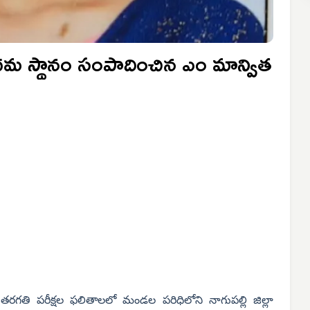
మ స్థానం సంపాదించిన ఎం మాన్విత
తి పరీక్షల ఫలితాలలో మండల పరిధిలోని నాగుపల్లి జిల్లా