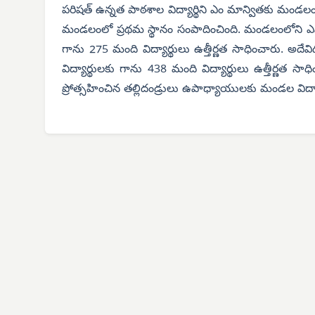
పరిషత్ ఉన్నత పాఠశాల విద్యార్థిని ఎం మాన్వితకు మండ
మండలంలో ప్రథమ స్థానం సంపాదించింది. మండలంలోని ఎనిమ
గాను 275 మంది విద్యార్థులు ఉత్తీర్ణత సాధించారు. అద
విద్యార్థులకు గాను 438 మంది విద్యార్థులు ఉత్తీర్ణత సా
ప్రోత్సహించిన తల్లిదండ్రులు ఉపాధ్యాయులకు మండల విద్యా