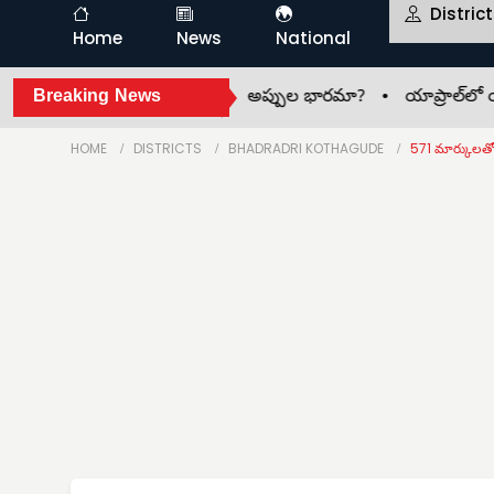
Distric
Home
News
National
ఎప్పుడు? •
Breaking News
అభివృద్ధి పేరుతో అప్పుల భారమా? •
యాప్రాల్‌లో యువక
HOME
DISTRICTS
BHADRADRI KOTHAGUDE
571 మార్కులతో