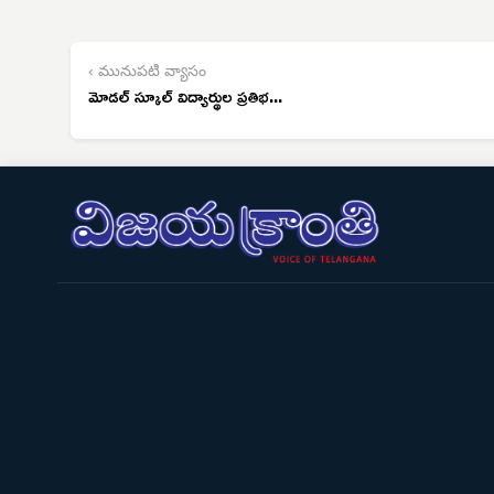
‹ మునుపటి వ్యాసం
మోడల్ స్కూల్ విద్యార్థుల ప్రతిభ...