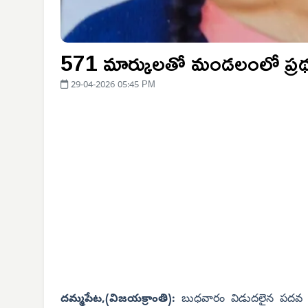
571 మార్కులతో మండలంలో ప్రథ
29-04-2026 05:45 PM
దమ్మపేట,(విజయక్రాంతి):
బుధవారం విడుదలైన పదవ తరగ