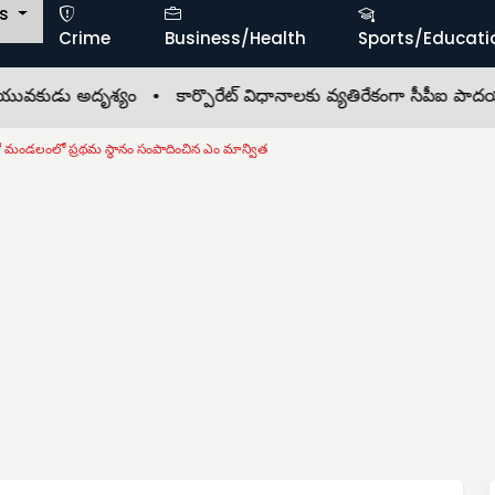
ts
Crime
Business/Health
Sports/Educati
ుడు అదృశ్యం •
కార్పొరేట్ విధానాలకు వ్యతిరేకంగా సీపీఐ పాదయాత్ర
 మండలంలో ప్రథమ స్థానం సంపాదించిన ఎం మాన్విత