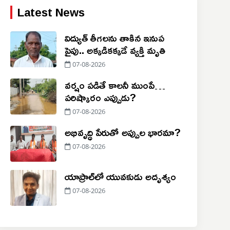
Latest News
విద్యుత్ తీగలను తాకిన ఇనుప
పైపు.. అక్కడికక్కడే వ్యక్తి మృతి
07-08-2026
వర్షం పడితే కాలనీ ముంపే…
పరిష్కారం ఎప్పుడు?
07-08-2026
అభివృద్ధి పేరుతో అప్పుల భారమా?
07-08-2026
యాప్రాల్‌లో యువకుడు అదృశ్యం
07-08-2026