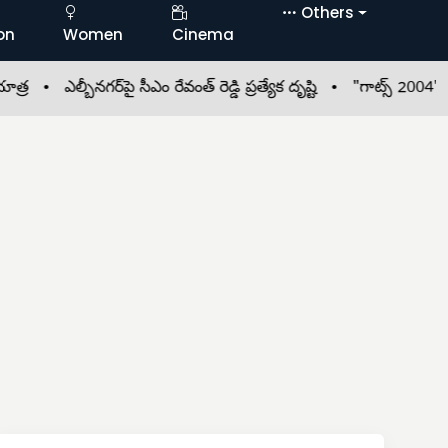
Others
on
Women
Cinema
 •
ఎల్బీనగర్‌పై సీఎం రేవంత్ రెడ్డి ప్రత్యేక దృష్టి •
"గాట్స్ 2004" ఒప్పంద