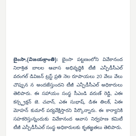
బైంసా,(విజయక్రాంతి):
భైంసా పట్టణంలోని వివేకానంద
నిరాశ్రిత బాలల ఆవాస అభివృద్ధికి టీజీ ఎన్పీడీసీఎల్
వరంగల్ డివిజన్ ట్రస్ట్ ప్రతి నెల రూపాయలు 20 వేలు వేలు
చొప్పున న అందజేస్తుందని టీజీ ఎన్పీడీసీఎల్ అధికారులు
తెలిపారు. ఈ సహాయం
సంస్థ సీఎండి వరుణ్ రెడ్డి, ఎఈ
కన్స్ట్రక్షన్ జె. చవాన్, ఎఈ సుభాష్, డిఈ తిలక్,
ఏఈ
మోహన్ కుమార్ పర్యవేక్షిస్తారని పేర్కొన్నారు. ఈ కార్యానికి
సహకరిస్తున్నందుకు వివేకానంద ఆవాస నిర్వహణ కమిటీ
టీజీ ఎన్పీడీసీఎల్ సంస్థ అధికారులకు కృతజ్ఞతలు తెలిపారు.