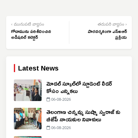
‹ మునుపటి వ్యాసం
తదుపరి వ్యాసం ›
గోదామును పరిశీలించిన
పారదర్శకంగా ఎస్ఐఆర్
అడీషనల్‌ కలెక్టర్‌
ప్రక్రియ
Latest News
మోడల్ స్కూల్‌లో స్టూడెంట్ లీడర్
కోసం ఎన్నికలు
06-08-2026
తెలంగాణ చిన్నమ్మ సుష్మా స్వరాజ్ కు
బీజేపీ నాయకుల నివాళులు
06-08-2026