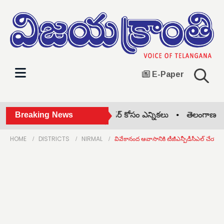
E-Paper
మోడల్ స్కూల్‌లో స్టూడెంట్ లీడర్ కోసం ఎన్నికలు •
Breaking News
తెలంగాణ చిన్నమ
HOME
DISTRICTS
NIRMAL
వివేకానంద ఆవాసానికి టీజీఎన్పీడీసీఎల్ చేయూ