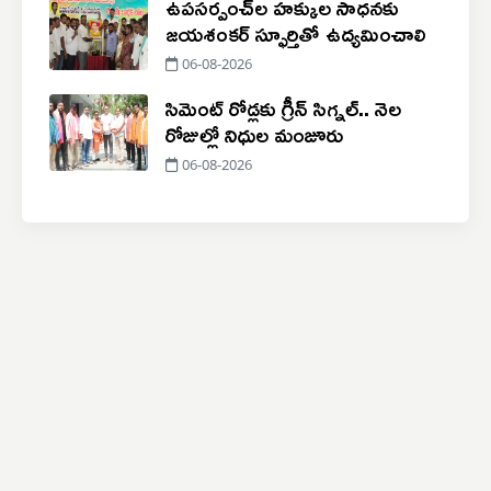
ఉపసర్పంచ్‌ల హక్కుల సాధనకు
జయశంకర్ స్ఫూర్తితో ఉద్యమించాలి
06-08-2026
సిమెంట్ రోడ్లకు గ్రీన్ సిగ్నల్.. నెల
రోజుల్లో నిధుల మంజూరు
06-08-2026