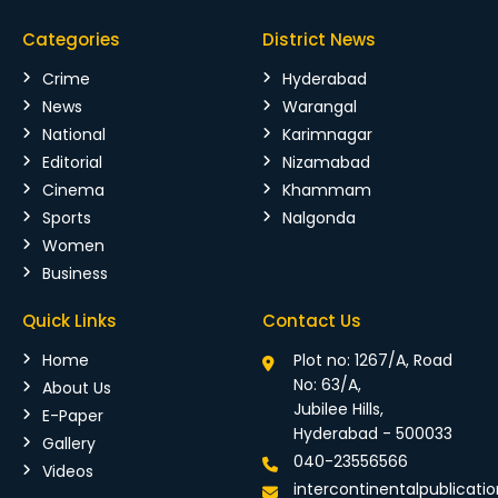
Categories
District News
Crime
Hyderabad
News
Warangal
National
Karimnagar
Editorial
Nizamabad
Cinema
Khammam
Sports
Nalgonda
Women
Business
Quick Links
Contact Us
Home
Plot no: 1267/A, Road
No: 63/A,
About Us
Jubilee Hills,
E-Paper
Hyderabad - 500033
Gallery
040-23556566
Videos
intercontinentalpublicat