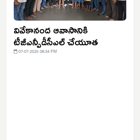
వివేకానంద ఆవాసానికి
టీజీఎన్పీడీసీఎల్ చేయూత
07-07-2026 08:34 PM