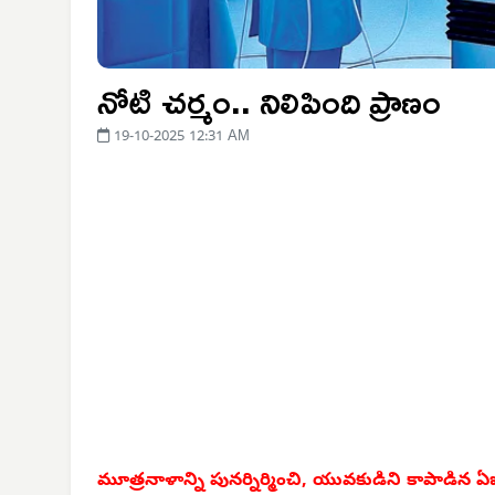
నోటి చర్మం.. నిలిపింది ప్రాణం
19-10-2025 12:31 AM
మూత్రనాళాన్ని పునర్నిర్మించి, యువకుడిని కాపాడిన 