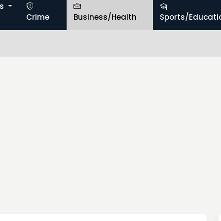
ts
Crime
Business/Health
Sports/Educati
సిరిసి