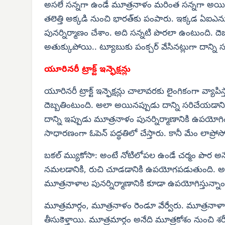
అసలే సన్నగా ఉండే మూత్రనాళం మరింత సన్నగా అయి
తలెత్తి అక్కడి నుంచి భారత్‌కు పంపారు. ఇక్కడ ఏఐఎన్య
పునర్నిర్మాణం చేశాం. అది సన్నటి పొరలా ఉంటుంది. దెబ
అతుక్కుపోయి.. ట్యూబుకు పంక్చర్ వేసినట్లుగా దాన్ని సర
యూరినరీ ట్రాక్ట్ ఇన్ఫెక్షన్లు
యూరినరీ ట్రాక్ట్ ఇన్ఫెక్షన్లు చాలావరకు లైంగికంగా వ్యా
దెబ్బతింటుంది. అలా అయినప్పుడు దాన్ని సరిచేయడాని
దాన్ని ఇప్పుడు మూత్రనాళం పునర్నిర్మాణానికి ఉపయోగి
సాధారణంగా ఓపెన్ పద్ధతిలో చేస్తారు. కానీ మేం లాప్రోస్కో
బకల్ మ్యుకోసా: అంటే నోటిలోపల ఉండే చర్మం పొర అన
నమలడానికి, రుచి చూడడానికి ఉపయోగపడుతుంది. అలాంట
మూత్రనాళాల పునర్నిర్మాణానికి కూడా ఉపయోగిస్తున్నా
మూత్రమార్గం, మూత్రనాళం రెండూ వేర్వేరు. మూత్రనాళాలు 
తీసుకెళ్తాయి. మూత్రమార్గం అనేది మూత్రకోశం నుంచి శర