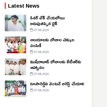
Latest News
ఓవర్ టేక్ చేయబోయి
అదుపుతప్పిన బైక్
07-08-2026
ఆలయాలకు బోనాల చెక్కుల
పంపిణీ
07-08-2026
ముషీరాబాద్ బోనాలకు కేటీఆర్‌కు
ఆహ్వానం
07-08-2026
రూపారెడ్డిని వెంటనే అరెస్ట్ చేయాలి
07-08-2026