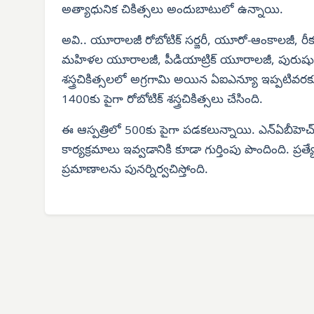
అత్యాధునిక చికిత్సలు అందుబాటులో ఉన్నాయి.
అవి.. యూరాలజీ రోబోటిక్ సర్జరీ, యూరో-ఆంకాలజీ, రీకన్స్
మహిళల యూరాలజీ, పీడియాట్రిక్ యూరాలజీ, పురుషు
శస్త్రచికిత్సలలో అగ్రగామి అయిన ఏఐఎన్యూ ఇప్పటివరకు
1400కు పైగా రోబోటిక్ శస్త్రచికిత్సలు చేసింది.
ఈ ఆస్పత్రిలో 500కు పైగా పడకలున్నాయి. ఎన్‌ఏబీహెచ్ అక్
కార్యక్రమాలు ఇవ్వడానికి కూడా గుర్తింపు పొందింది. 
ప్రమాణాలను పునర్నిర్వచిస్తోంది.