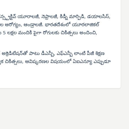
ట్రక్టివ్ యూరాలజీ, నెఫ్రాలజీ, కిడ్నీ మార్పిడి, డయాలసిస్,
ల ఆరోగ్యం, ఆండ్రాలజీ. భారతదేశంలో యూరలాజికల్
 5 లక్షల మందికి పైగా రోగులకు చికిత్సలు అందించి,
రెడిటేషన్‌తో పాటు డీఎన్బీ, ఎఫ్‌ఎన్బీ లాంటి పీజీ శిక్షణ
ప్రత్యేక చికిత్సలు, ఆవిష్కరణల విషయంలో ఏఐఎన్యూ ఎప్పుడూ