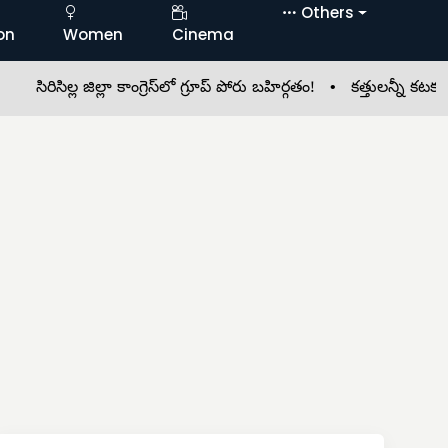
Others
on
Women
Cinema
ల్ల జిల్లా కాంగ్రెస్‌లో గ్రూప్ పోరు బహిర్గతం! •
కత్తులన్నీ కటకటా.. నెత్తు