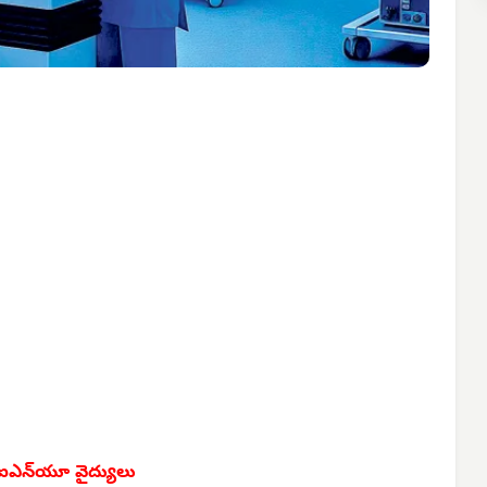
ఏఐఎన్‌యూ వైద్యులు