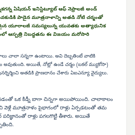
నికగన్న ఏషియన్ ఇనిస్టిట్యూట్ ఆఫ్ నెఫ్రాలజీ అండ్
కుడికి పాడైన మూత్రనాళాన్ని అతడి నోటి చర్మంతో
 తీవ్రమైన యూరాలజీ సమస్యలున్న యువతకు అత్యాధునిక
చేయడంలో ఆస్పత్రి నిబద్ధతను ఈ విజయం మరోసారి
రనాళాలు చాలా సన్నగా ఉంటాయి. అవి దెబ్బతింటే వాటికి
 అవుతుంది. అయితే, నోట్లో ఉండే చర్మం (బకల్ మ్యుకోసా)
్నిర్మించి అతడికి ప్రాణదానం చేశారు ఏఐఎన్యూ వైద్యులు.
 రావడంతో ఒక కిడ్నీ బాగా చిన్నగా అయిపోయింది. చాలాకాలం
ంచి వెళ్లే మూత్రనాళం పైభాగంలో రాళ్లు ఏర్పడటంతో తమ
 పరిజ్ఞానంతో రాళ్లు పగలగొట్టి తీశారు. అయితే
తింది.