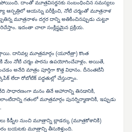
పోయింది. దాంతో మూత్రవిసర్జనకు సంబంధించిన సమస్యలు
ూ ఆస్పత్రిలో ఆయన్ను పరీక్షించి, నోటి చర్మంతో మూత్రనాళ
్బతిన్న మూత్రనాళం దగ్గర దాన్ని అతికించినప్పుడు చుట్టూ
ిచేస్తాం. ఇదంతా చాలా సంక్లిష్టమైన ప్రక్రియ.
పిస్తాయి. దానివల్ల మూత్రమార్గం (యూరేత్రా) కొంత
కి మేం నోటి చర్మం పొరను ఉపయోగించేవాళ్లం. అయితే,
ంచడం అనేది మాత్రం పూర్తిగా కొత్త విధానం. దీనంతటినీ
పిక్ లేదా రోబోటిక్ పద్ధతుల్లో చేస్తున్నాం.
ేది సాధారణంగా మనం తినే ఆహారాన్ని తినడానికి,
ిదాన్ని గతంలో మూత్రమార్గం పునర్నిర్మాణానికి, ఇప్పుడు
ం.
కిడ్నీల నుంచి మూత్రాన్ని బ్లాడర్కు (మూత్రకోశానికి)
ీరం బయటకు మూత్రాన్ని తీసుకెళ్తుంది.