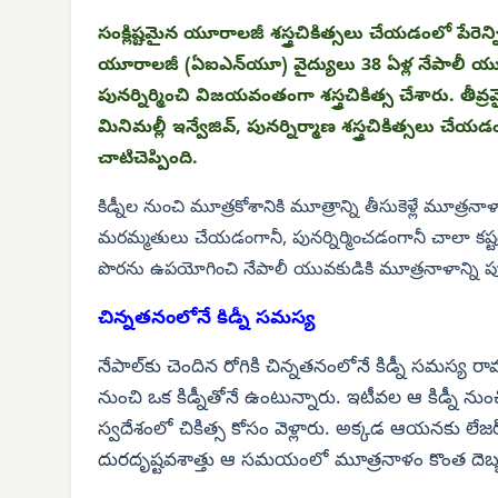
సంక్లిష్టమైన యూరాలజీ శస్త్రచికిత్సలు చేయడంలో పేరెన్
యూరాలజీ (ఏఐఎన్‌యూ) వైద్యులు 38 ఏళ్ల నేపాలీ యువ
పునర్నిర్మించి విజయవంతంగా శస్త్రచికిత్స చేశారు.
మినిమల్లీ ఇన్వేజివ్, పునర్నిర్మాణ శస్త్రచికిత్సలు 
చాటిచెప్పింది.
కిడ్నీల నుంచి మూత్రకోశానికి మూత్రాన్ని తీసుకెళ్లే మూత్
మరమ్మతులు చేయడంగానీ, పునర్నిర్మించడంగానీ చాలా కష్టం
పొరను ఉపయోగించి నేపాలీ యువకుడికి మూత్రనాళాన్ని పునర
చిన్నతనంలోనే కిడ్నీ సమస్య
నేపాల్‌కు చెందిన రోగికి చిన్నతనంలోనే కిడ్నీ సమస్య
నుంచి ఒక కిడ్నీతోనే ఉంటున్నారు. ఇటీవల ఆ కిడ్నీ ను
స్వదేశంలో చికిత్స కోసం వెళ్లారు. అక్కడ ఆయనకు లేజర్
దురదృష్టవశాత్తు ఆ సమయంలో మూత్రనాళం కొంత దెబ్బ