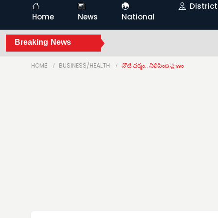
Distric
Home
News
National
Breaking News
HOME
BUSINESS/HEALTH
నోటి చర్మం.. నిలిపింది ప్రాణం