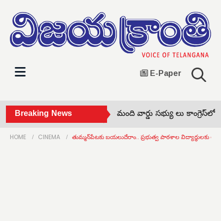
E-Paper
ుక్కాపూర్‌ సర్పంచ్‌తో పాటు 10 మంది వార్డు సభ్యు లు కాంగ్రెస్‌లో చేరి
Breaking News
HOME
CINEMA
తుమ్మన్‌పేటకు బయలుదేరాం.. ప్రభుత్వ పాఠశాల విద్యార్థులకు అండ