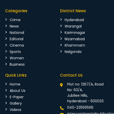
Categories
District News
Crime
Hyderabad
News
Warangal
National
Karimnagar
Editorial
Nizamabad
Cinema
Khammam
Sports
Nalgonda
Women
Business
Quick Links
Contact Us
Home
Plot no: 1267/A, Road
No: 63/A,
About Us
Jubilee Hills,
E-Paper
Hyderabad - 500033
Gallery
040-23556566
Videos
intercontinentalpublicat