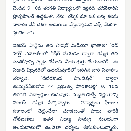
గ్రామం. ఫిబ్రవరిలో తెలంగాణలోని అచ్చంపేట మండలానికి
చెందిన 9 10వ తరగతి విద్యార్థులలో కష్టపడి చదివేవారిని
ప్రోత్సహించే ఉద్దేశంతో, నేను, రష్మిక మా ఒక చిన్న కలను
సాకారం చేసే దిశగా అడుగులు వేస్తున్నామని ఎక్స్ వేదికగా
ప్రకటించారు.
విజయ్ పోస్ట్‌ను తన సోషల్ మీడియా ఖాతాలో 'రెడ్
హార్ట్' ఎమోజీలతో రీషేర్ చేయడం ద్వారా రష్మిక తన
సంతోషాన్ని వ్యక్తం చేసింది. మీకు గుర్తు చేయడానికి.. ఈ
ఏడాది ఫిబ్రవరిలో ఉదయ్‌పూర్‌లో జరిగిన వారి వివాహం
తర్వాత, 'దేవరకొండ ఫౌండేషన్' ద్వారా
తుమ్మన్‌పేటలోని 44 ప్రభుత్వ పాఠశాలల్లో 9, 10వ
తరగతి విద్యార్థుల చదువుకు మద్దతునిచ్చే నిర్ణయాన్ని
విజయ్, రష్మిక పేర్కొన్నారు. విద్యార్థుల ఫీజులు
సకాలంలో చెల్లించేలా చూడటంతో పాటు వారికి
నోట్‌బుక్‌లు, ఇతర విద్యా సామగ్రి సులభంగా
అందుబాటులో ఉండేలా చర్యలు తీసుకుంటున్నారు.