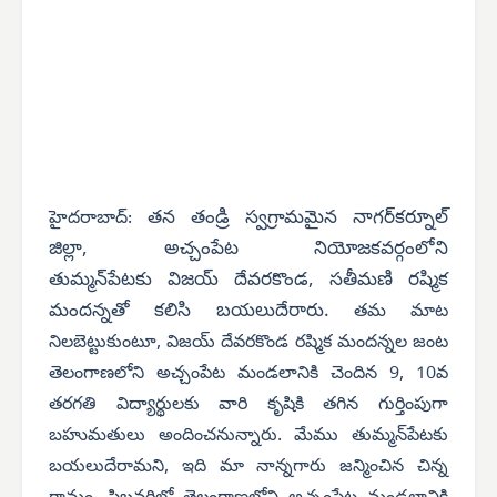
తన తండ్రి స్వగ్రామమైన నాగర్‌కర్నూల్
హైదరాబాద్:
జిల్లా, అచ్చంపేట నియోజకవర్గంలోని
తుమ్మన్‌పేటకు
విజయ్ దేవరకొండ,
సతీమణి రష్మిక
మందన్నతో కలిసి బయలుదేరారు.
తమ మాట
నిలబెట్టుకుంటూ, విజయ్ దేవరకొండ రష్మిక మందన్నల జంట
తెలంగాణలోని అచ్చంపేట మండలానికి చెందిన 9, 10వ
తరగతి విద్యార్థులకు వారి కృషికి తగిన గుర్తింపుగా
బహుమతులు అందించనున్నారు. మేము తుమ్మన్‌పేటకు
బయలుదేరామని, ఇది మా నాన్నగారు జన్మించిన చిన్న