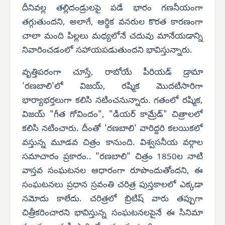
దీనివల్ల తల్లిదండ్రులపై పడే భారం గణనీయంగా
తగ్గుతుందని, అలాగే, ఆర్థిక వనరుల కొరత కారణంగా
చాలా మంది పిల్లలు మధ్యలోనే చదువు మానేయడాన్ని
నివారించడంలో సహాయపడుతుందని భావిస్తున్నారు.
వృత్తిపరంగా చూస్తే, రాబోయే పీరియడ్ డ్రామా
'రణబాలి'లో విజయ్, రష్మిక మొదటిసారిగా
భార్యాభర్తలుగా కలిసి నటించనున్నారు. గతంలో రష్మిక,
విజయ్ "గీత గోవిందం", "డియర్ కామ్రేడ్" చిత్రాలలో
కలిసి నటించారు. దీంతో 'రణబాలి' వారిద్దరి కలయికలో
వస్తున్న మూడవ చిత్రం కానుంది. విశ్వసనీయ వర్గాల
సమాచారం ప్రకారం.. "రణబాలి" చిత్రం 1850ల నాటి
వాస్తవ సంఘటనల ఆధారంగా రూపొందుతోందని, ఈ
సంఘటనలు ప్రధాన స్రవంతి చరిత్ర పుస్తకాలలో ఎక్కడా
నమోదు కాలేదు. చరిత్రలో బ్రిటిష్ వారు తప్పుగా
చిత్రీకరించారని భావిస్తున్న సంఘటనలపైనే ఈ సినిమా