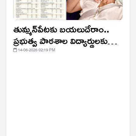
తుమ్మన్‌పేటకు బయలుదేరాం..
ప్రభుత్వ పాఠశాల విద్యార్థులకు
అండగా నిలుస్తాం
14-06-2026 02:19 PM