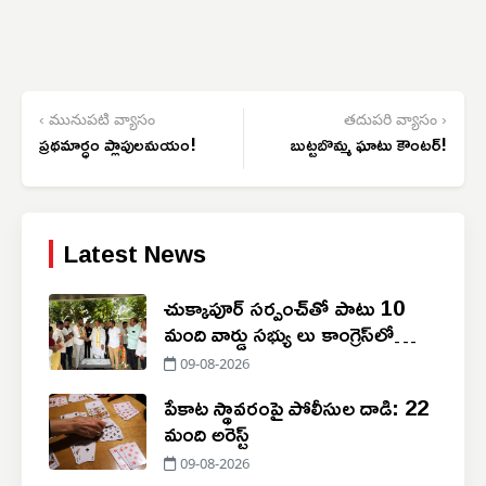
‹ మునుపటి వ్యాసం
తదుపరి వ్యాసం ›
ప్రథమార్ధం ప్లాపులమయం!
బుట్టబొమ్మ ఘాటు కౌంటర్!
Latest News
చుక్కాపూర్‌ సర్పంచ్‌తో పాటు 10
మంది వార్డు సభ్యు లు కాంగ్రెస్‌లో
చేరిక
09-08-2026
పేకాట స్థావరంపై పోలీసుల దాడి: 22
మంది అరెస్ట్
09-08-2026