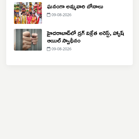
ఘనంగా అమ్మవారి బోనాలు
09-08-2026
హైదరాబాద్‌లో డ్రగ్ విక్రేత అరెస్ట్, హ్యాష్
ఆయిల్ స్వాధీనం
09-08-2026