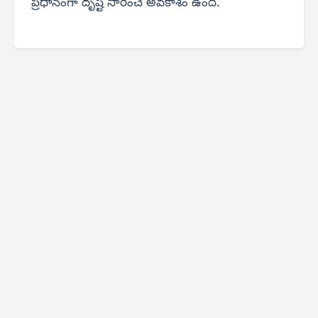
ప్రధానంగా దృష్టి సారించే అవకాశం ఉంది.