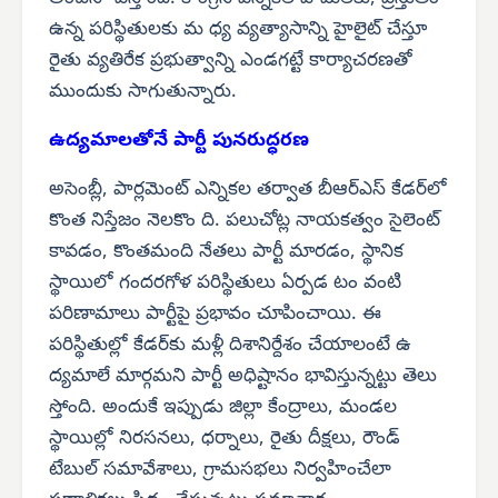
ఉన్న పరిస్థితులకు మ ధ్య వ్యత్యాసాన్ని హైలైట్ చేస్తూ
రైతు వ్యతిరేక ప్రభుత్వాన్ని ఎండగట్టే కార్యాచరణతో
ముందుకు సాగుతున్నారు.
ఉద్యమాలతోనే పార్టీ పునరుద్ధరణ
అసెంబ్లీ, పార్లమెంట్ ఎన్నికల తర్వాత బీఆర్‌ఎస్ కేడర్‌లో
కొంత నిస్తేజం నెలకొం ది. పలుచోట్ల నాయకత్వం సైలెంట్
కావడం, కొంతమంది నేతలు పార్టీ మారడం, స్థానిక
స్థాయిలో గందరగోళ పరిస్థితులు ఏర్పడ టం వంటి
పరిణామాలు పార్టీపై ప్రభావం చూపించాయి. ఈ
పరిస్థితుల్లో కేడర్‌కు మళ్లీ దిశానిర్దేశం చేయాలంటే ఉ
ద్యమాలే మార్గమని పార్టీ అధిష్టానం భావిస్తున్నట్టు తెలు
స్తోంది. అందుకే ఇప్పుడు జిల్లా కేంద్రాలు, మండల
స్థాయిల్లో నిరసనలు, ధర్నాలు, రైతు దీక్షలు, రౌండ్
టేబుల్ సమావేశాలు, గ్రామసభలు నిర్వహించేలా