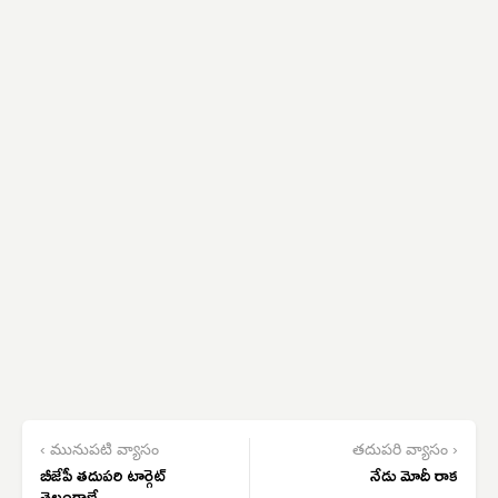
‹ మునుపటి వ్యాసం
తదుపరి వ్యాసం ›
బీజేపీ తదుపరి టార్గెట్
నేడు మోదీ రాక
తెలంగాణే