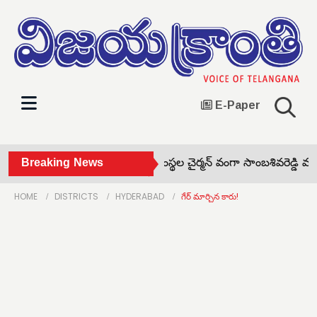
E-Paper
ేత! •
Breaking News
నిర్మలహృదయ్ విద్యాసంస్థల చైర్మన్ వంగా సాంబశివరెడ్డి మృతి •
HOME
DISTRICTS
HYDERABAD
గేర్ మార్చిన కారు!