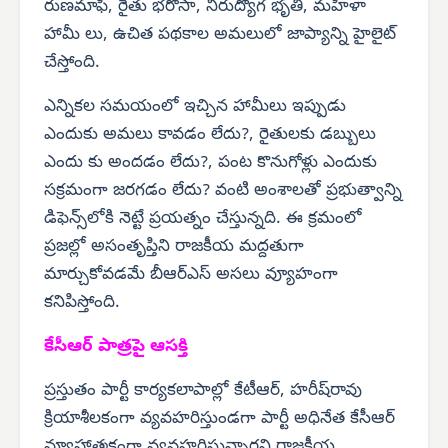
రుణమాఫీ, రైతు భరోసా, నిరుద్యోగ భృతి, మహిళా
హామీ లు, ఉచిత పథకాల అమలులో జాప్యాన్ని హైలైట్
చేస్తోంది.
ఎన్నికల సమయంలో ఇచ్చిన హామీలు ఇప్పుడు
ఎందుకు అమలు కావడం లేదు?, రైతులకు డబ్బులు
ఎందు కు అందడం లేదు?, పంట కొనుగోళ్లు ఎందుకు
సక్రమంగా జరగడం లేదు? వంటి అంశాలతో ప్రభుత్వాన్ని
డిఫెన్స్‌లోకి నెట్టే ప్రయత్నం చేస్తున్నది. ఈ క్రమంలో
ప్రజల్లో అసంతృప్తిని రాజకీయ మద్దతుగా
మార్చుకోవడమే బీఆర్‌ఎస్ అసలు వ్యూహంగా
కనిపిస్తోంది.
కేసీఆర్ పాత్రపై ఆసక్తి
ప్రస్తుతం పార్టీ కార్యకలాపాల్లో కేటీఆర్, హరీష్‌రావు
క్రియాశీలకంగా వ్యవహరిస్తుండగా పార్టీ అధినేత కేసీఆర్
వ్యూహాత్మకంగా వ్యవహరిస్తున్నారని రాజకీయ