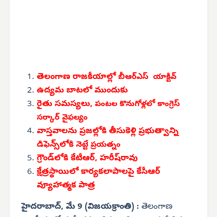
తెలంగాణ రాజకీయాల్లో
బీఆర్‌ఎస్ యాక్టివ్
ఉద్యమ బాటలో ముందుకు
రైతు సమస్యలు,
పంటల కొనుగోళ్లలో
కాంగ్రెస్
సర్కార్ వైఫల్యం
వాస్తవాలను ప్రజల్లోకి తీసుకెళ్లి ప్రభుత్వాన్ని
డిఫెన్స్‌లోకి
నెట్టే ప్రయత్నం
గ్రౌండ్‌లోకి కేటీఆర్, హరీష్‌రావు
క్షేత్రస్థాయిలో కార్యకలాపాలపై కేసీఆర్
వ్యూహాత్మక పాత్ర
హైదరాబాద్, మే 9 (విజయక్రాంతి) :
తెలంగాణ