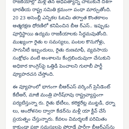
రాజకీయాల్లో మళ్లీ తన ఆధిపత్యాన్ని చాటుకునే దిశగా
భారతీయ రాష్ట్ర సమితి క్రమంగా పంథా మార్చుతోంది.
20 23 అసెంబ్లీ ఎన్నికల ఓటమి తర్వాత కొంతకాలం
ఆత్మరక్షణ ధోరణిలో కనిపించిన బీఆ ర్‌ఎస్.. ఇప్పుడు
పూర్తిస్థాయి ఉద్యమ రాజకీయాలకు సిద్ధమవుతోంది.
ముఖ్యంగా రైతు ల సమస్యలు, పంటల కొనుగోళ్లు,
సాగునీటి ఇబ్బందులు, రైతు రుణమాఫీ, వ్యవసాయ
సంక్షోభం వంటి అంశాలను కేంద్రబిందువుగా చేసుకుని
అధికార కాంగ్రెస్‌పై ఒత్తిడి పెంచాలని గులాబీ పార్టీ
వ్యూహరచన చేస్తోంది.
ఈ వ్యూహంలో భాగంగా బీఆర్‌ఎస్ వర్కింగ్ ప్రెసిడెంట్
కేటీఆర్, మాజీ మంత్రి హరీష్‌రావు రాష్ట్రవ్యాప్తంగా
పర్యటిస్తున్నా రు. రైతు భేటీలు, కలెక్టరేట్ల ముట్టడి, ధర్నా
లు, ఆందోళనల ద్వారా కేడర్‌ను మళ్లీ యా క్టివ్ చేసే
ప్రయత్నం చేస్తున్నారు. కేవలం విమర్శలకే పరిమితం
కాకుండా ప్రజా సమస్యలపై పోరాడే పార్టీగా బీఆర్‌ఎస్‌ను