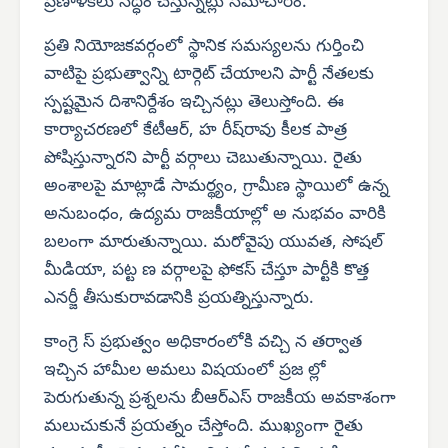
ప్రణాళికలు సిద్ధం చేస్తున్నట్లు సమాచారం.
ప్రతి నియోజకవర్గంలో స్థానిక సమస్యలను గుర్తించి
వాటిపై ప్రభుత్వాన్ని టార్గెట్ చేయాలని పార్టీ నేతలకు
స్పష్టమైన దిశానిర్దేశం ఇచ్చినట్లు తెలుస్తోంది. ఈ
కార్యాచరణలో కేటీఆర్, హ రీష్‌రావు కీలక పాత్ర
పోషిస్తున్నారని పార్టీ వర్గాలు చెబుతున్నాయి. రైతు
అంశాలపై మాట్లాడే సామర్థ్యం, గ్రామీణ స్థాయిలో ఉన్న
అనుబంధం, ఉద్యమ రాజకీయాల్లో అ నుభవం వారికి
బలంగా మారుతున్నాయి. మరోవైపు యువత, సోషల్
మీడియా, పట్ట ణ వర్గాలపై ఫోకస్ చేస్తూ పార్టీకి కొత్త
ఎనర్జీ తీసుకురావడానికి ప్రయత్నిస్తున్నారు.
కాంగ్రె స్ ప్రభుత్వం అధికారంలోకి వచ్చి న తర్వాత
ఇచ్చిన హామీల అమలు విషయంలో ప్రజ ల్లో
పెరుగుతున్న ప్రశ్నలను బీఆర్‌ఎస్ రాజకీయ అవకాశంగా
మలుచుకునే ప్రయత్నం చేస్తోంది. ముఖ్యంగా రైతు