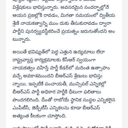
విశ్లేషకులు భావిస్తున్నారు. అవసరమైన సందర్భాల్లోనే
ఆయన ప్రజల్లోకి రావడం, మిగతా సమయంలో ద్వితీయ
శ్రేణి నాయకత్వాన్ని ముం దుకు తీసుకురావడం ద్వారా
పార్టీని పునర్వ్యవస్థీకరించే ప్రయత్నం జరుగుతోందని అం
టున్నారు.
అయితే భవిష్యత్‌లో పెద్ద ఎత్తున ఉద్యమాలు లేదా
రాష్ట్రవ్యాప్త కార్యక్రమాలకు కేసీఆర్ స్వయంగా
నాయకత్వం వహిస్తే పార్టీ కేడర్‌లో మరింత ఉత్సాహం
వచ్చే అవకాశముందని బీఆర్‌ఎస్ శ్రేణులు భావిస్తు
న్నాయి. ఇప్పటికే పంచాయతీ, మున్సిపల్ ఎన్నికల్లో
బీఆర్‌ఎస్ పార్టీ అధికార పార్టీకి ధీటుగా ఫలితాలు
పొందగలిగింది. దీంతో రాబోయే స్థానిక సంస్థల ఎన్నికలైన
ఎంపీటీసీ, జెడ్పీటీసీ ఎన్నికలను కూడా బీఆర్‌ఎస్
అత్యంత కీలకంగా చూస్తోంది.