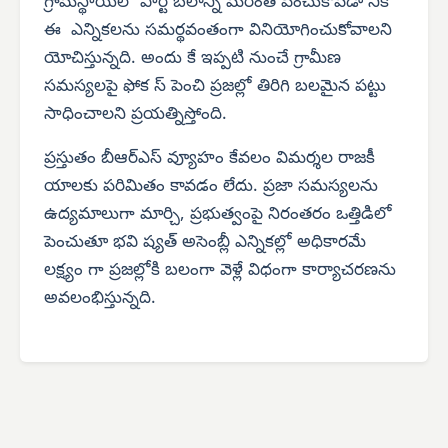
గ్రామస్థాయిలో పార్టీ బలాన్ని మరింత పెంచుకోవడా నికి
ఈ ఎన్నికలను సమర్థవంతంగా వినియోగించుకోవాలని
యోచిస్తున్నది. అందు కే ఇప్పటి నుంచే గ్రామీణ
సమస్యలపై ఫోక స్ పెంచి ప్రజల్లో తిరిగి బలమైన పట్టు
సాధించాలని ప్రయత్నిస్తోంది.
ప్రస్తుతం బీఆర్‌ఎస్ వ్యూహం కేవలం విమర్శల రాజకీ
యాలకు పరిమితం కావడం లేదు. ప్రజా సమస్యలను
ఉద్యమాలుగా మార్చి, ప్రభుత్వంపై నిరంతరం ఒత్తిడిలో
పెంచుతూ భవి ష్యత్ అసెంబ్లీ ఎన్నికల్లో అధికారమే
లక్ష్యం గా ప్రజల్లోకి బలంగా వెళ్లే విధంగా కార్యాచరణను
అవలంభిస్తున్నది.