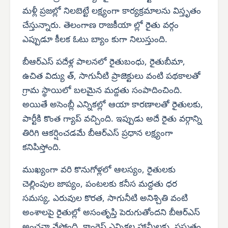
మళ్లీ ప్రజల్లో నిలబెట్టే లక్ష్యంగా కార్యక్రమాలను విస్తృతం
చేస్తున్నారు. తెలంగాణ రాజకీయా ల్లో రైతు వర్గం
ఎప్పుడూ కీలక ఓటు బ్యాం కుగా నిలుస్తుంది.
బీఆర్‌ఎస్ పదేళ్ల పాలనలో రైతుబంధు, రైతుబీమా,
ఉచిత విద్యు త్, సాగునీటి ప్రాజెక్టులు వంటి పథకాలతో
గ్రామ స్థాయిలో బలమైన మద్దతు సంపాదించింది.
అయితే అసెంబ్లీ ఎన్నికల్లో ఆయా కారణాలతో రైతులకు,
పార్టీకి కొంత గ్యాప్ వచ్చింది. ఇప్పుడు అదే రైతు వర్గాన్ని
తిరిగి ఆకర్షించడమే బీఆర్‌ఎస్ ప్రధాన లక్ష్యంగా
కనిపిస్తోంది.
ముఖ్యంగా వరి కొనుగోళ్లలో ఆలస్యం, రైతులకు
చెల్లింపుల జాప్యం, పంటలకు కనీస మద్దతు ధర
సమస్య, ఎరువుల కొరత, సాగునీటి అనిశ్చితి వంటి
అంశాలపై రైతుల్లో అసంతృప్తి పెరుగుతోందని బీఆర్‌ఎస్
అంచనా వేస్తోంది. కాంగ్రెస్ ఎన్నికల హామీలకు, ప్రస్తుతం