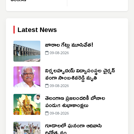
Latest News
జూరాల గేట్లు మూసివేత!
09-08-2026
నిర్మలహృదయ్ విద్యాసంస్థల చైర్మన్
వంగా సాంబశివరెడ్డి మృతి
09-08-2026
తెలంగాణ ప్రజలందరికీ బోనాల
పండుగ శుభాకాంక్షలు
09-08-2026
గూడాలలో ఘనంగా ఆదివాసి
దినోత్సవం