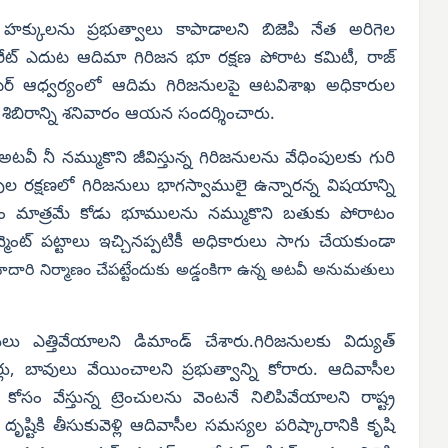
హక్కులను ప్రభుత్వాలు కాపాడాలని బిజెపి నేత అరిగెల
లెక్టరేట్ ఎదుట ఆదిమా గిరిజన భూ రక్షణ పోరాట కమిటీ, రాజ్
టర్ ఆధ్వర్యంలో ఆదిమ గిరిజనులపై ఆటవిశాఖ అధికారుల
్ష శిబిరాన్ని శనివారం ఆయన సందర్శించారు.
వీ నీ నమ్ముకొని జీవిస్తున్న గిరిజనులను వేధింపులకు గురి
ల రక్షణలో గిరిజనులు భాగస్వాములై ఉన్నారన్న విషయాన్ని
 కోసం మాత్రమే కోడు భూములను నమ్ముకొని బతుకు పోరాటం
సైన్మెంట్ పట్టాలు ఇచ్చినప్పటికీ అధికారులు సాగు చేయకుండా
హదారి నిర్మాణం చేపట్టేందుకు అడ్డంకిగా ఉన్న అటవీ అనుమతులు
లు ఎత్తివేయాలని డిమాండ్ చేశారు.గిరిజనులకు విద్యుత్
ు, బావులు వేయించాలని ప్రభుత్వాన్ని కోరారు. ఆదివాసీల
 వేస్తున్న ట్రెంచులను వెంటనే నిలిపివేయాలని రాష్ట్ర
్డి దృష్టికి తీసుకువెళ్లి ఆదివాసీల సమస్యల పరిష్కారానికి కృషి