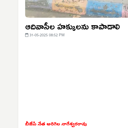
ఆదివాసీల హక్కులను కాపాడాలి
31-05-2025 08:52 PM
బీజేపీ నేత అరిగెల నాగేశ్వరరావు