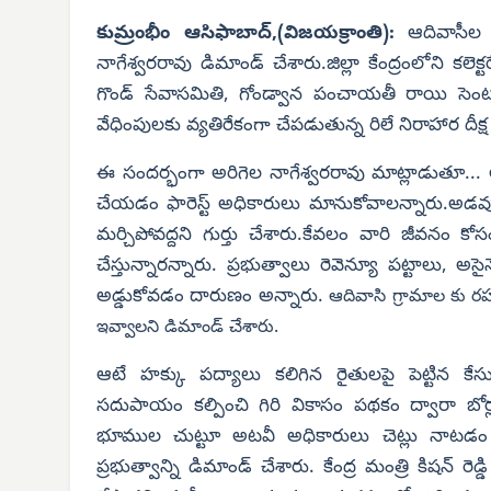
కుమ్రంభీం ఆసిఫాబాద్,(విజయక్రాంతి):
ఆదివాసీల 
నాగేశ్వరరావు డిమాండ్ చేశారు.జిల్లా కేంద్రంలోని క
గొండ్ సేవాసమితి, గోండ్వాన పంచాయతీ రాయి సెం
వేధింపులకు వ్యతిరేకంగా చేపడుతున్న రిలే నిరాహార దీక
ఈ సందర్భంగా అరిగెల నాగేశ్వరరావు మాట్లాడుతూ... అట
చేయడం ఫారెస్ట్ అధికారులు మానుకోవాలన్నారు.అడవు
మర్చిపోవద్దని గుర్తు చేశారు.కేవలం వారి జీవనం
చేస్తున్నారన్నారు. ప్రభుత్వాలు రెవెన్యూ పట్టాలు, అ
అడ్డుకోవడం దారుణం అన్నారు.
ఆదివాసి గ్రామాల కు ర
ఇవ్వాలని డిమాండ్ చేశారు.
ఆటే హక్కు పద్యాలు కలిగిన రైతులపై పెట్టిన కేసు
సదుపాయం కల్పించి గిరి వికాసం పథకం ద్వారా బోర్ల
భూముల చుట్టూ అటవీ అధికారులు చెట్లు నాటడం కోసం
ప్రభుత్వాన్ని డిమాండ్ చేశారు. కేంద్ర మంత్రి కిషన్ రెడ