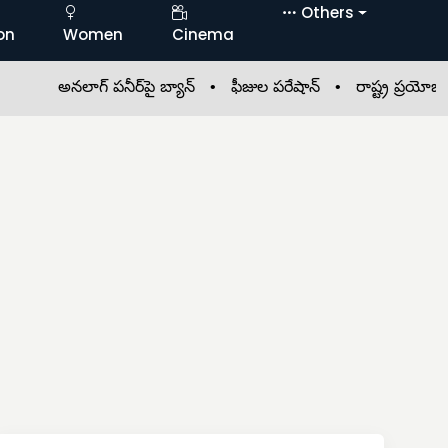
Others
on
Women
Cinema
అనలాగ్ పనీర్‌పై బ్యాన్ •
ఫీజుల పరేషాన్ •
రాష్ట్ర ప్రయోజనాలు 