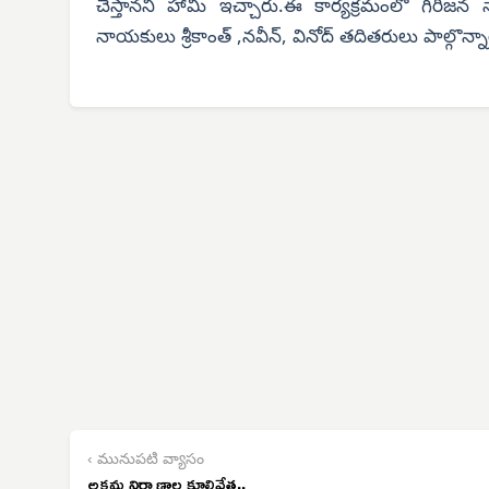
చేస్తానని హామీ ఇచ్చారు.ఈ కార్యక్రమంలో గిరిజన నాయ
నాయకులు శ్రీకాంత్ ,నవీన్, వినోద్ తదితరులు పాల్గొన్నా
‹ మునుపటి వ్యాసం
అక్రమ నిర్మాణాల కూల్చివేత..