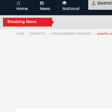
Distric
Home
News
National
Breaking News
HOME
DISTRICTS
KUMARAMBHEEM ASIFABAD
ఆదివాసీల హ