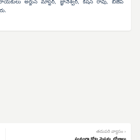
కులు అర్జున్ మాస్టర్, జ్ఞానేశ్వర్, కిషన్ రావు, బిజెపి
రు.
తదుపరి వ్యాసం ›
ఘనంగా కోట మైసమ్మ బోనాలు