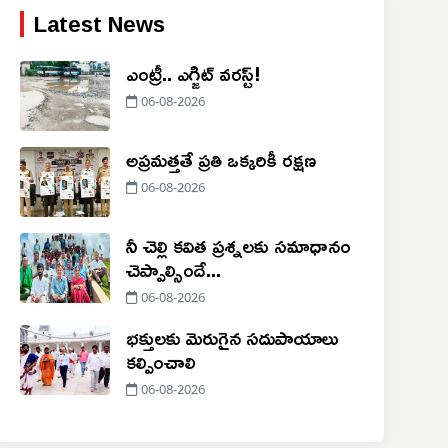
Latest News
ఎంట్రీ.. ఎగ్జిట్ వరస్ట్!
06-08-2026
అప్రమత్తతే ప్రతి ఒక్కరికీ రక్షణ
06-08-2026
నీ చెల్లి కవిత ప్రశ్నలకు సమాధానం
చెప్పాల్సిందే...
06-08-2026
భక్తులకు మెరుగైన సదుపాయాలు
కల్పించాలి
06-08-2026